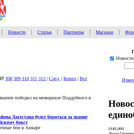
Новости
Статьи
Партнеры
Магазин
Фор
Новости
07
308
309
310
311
312
|
След.
|
Конец
|
Все
Измен
икинев победил на мемориале Поддубного в
Ново
едино
она Дагестана будет бороться за звание
йскому боксу
очные бои в Анкаре
13.02.2011
Федор Емельянен