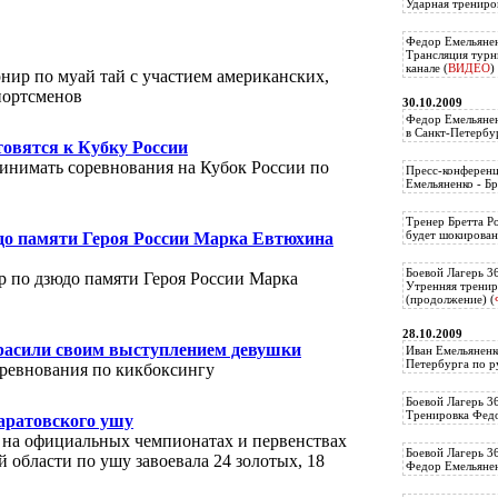
Ударная трениро
Федор Емельянен
Трансляция тур
канале (
ВИДЕО
)
ир по муай тай с участием американских,
портсменов
30.10.2009
Федор Емельянен
в Санкт-Петербу
овятся к Кубку России
ринимать соревнования на Кубок России по
Пресс-конференц
Емельяненко - Бр
Тренер Бретта Р
будет шокирован
до памяти Героя России Марка Евтюхина
Боевой Лагерь 3
р по дзюдо памяти Героя России Марка
Утренняя тренир
(продолжение) (
28.10.2009
расили своим выступлением девушки
Иван Емельяненк
Петербурга по р
ревнования по кикбоксингу
Боевой Лагерь 3
Тренировка Федо
аратовского ушу
я на официальных чемпионатах и первенствах
Боевой Лагерь 3
 области по ушу завоевала 24 золотых, 18
Федор Емельяненк