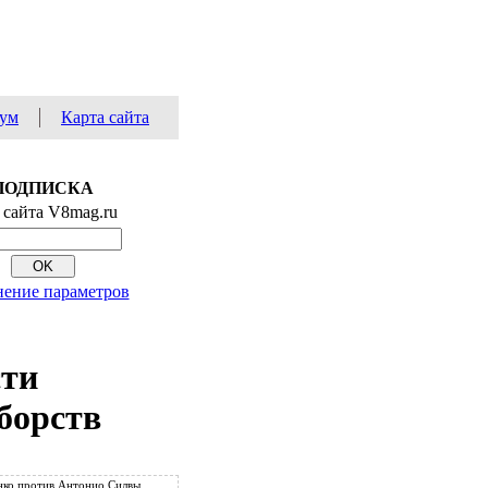
ум
Карта сайта
ПОДПИСКА
 сайта V8mag.ru
ение параметров
сти
борств
ко против Антонио Силвы.