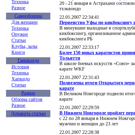
Техника
20 - 21 января в Астрахани состоял
Разное
тхэквондо
Самооборона
22.01.2007 22:34:41
Для женщин
Первенство Уфы по кикбоксингу
В минувшие выходные в спортклуб
Техника
кикбоксингу, организованное админ
Оружие
кикбоксинга РБ
Статьи
Клубы, залы
22.01.2007 22:33:17
Книги
Более 150 юных каратистов приня
Тольятти
Таеквондо
В школе боевых искусств «Союз» з
История
карате WKF
Техника
22.01.2007 22:31:43
Хапкидо
Подведены итоги Открытого перве
Статьи
карате
Разное
В Великом Новгороде подвели итоги
карате
Обзоры сайтов
Разное
22.01.2007 22:29:59
В Нижнем Новгороде пройдет перв
Добавить статью
с 22 по 28 января в Нижнем Новгор
мужчин и женщин до 23 лет
22.01.2007 22:28:38