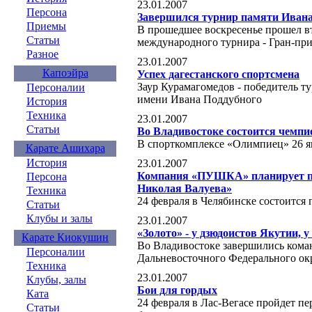
23.01.2007
Персона
Завершился турнир памяти Ивана
Приемы
В прошедшее воскресенье прошел в
Статьи
международного турнира - Гран-п
Разное
23.01.2007
Капоэйра
Успех дагестанского спортсмена
Заур Курамагомедов - победитель т
Персоналии
имени Ивана Поддубного
История
Техника
23.01.2007
Статьи
Во Владивостоке состоится чемпи
В спорткомплексе «Олимпиец» 26 я
Карате Ашихара
История
23.01.2007
Компания «ПУШКА» планирует пр
Персона
Николая Валуева»
Техника
24 февраля в Челябинске состоится
Статьи
Клубы и залы
23.01.2007
«Золото» - у дзюдоистов Якутии, у
Карате Киокушин
Во Владивостоке завершились кома
Персоналии
Дальневосточного Федерального ок
Техника
23.01.2007
Клубы, залы
Бои для гордых
Ката
24 февраля в Лас-Вегасе пройдет пе
Статьи