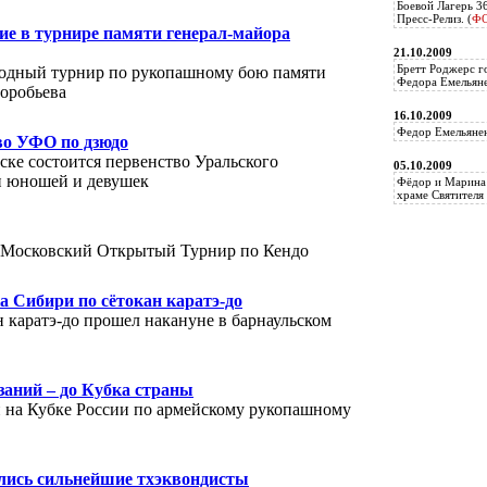
Боевой Лагерь 3
Пресс-Релиз. (
Ф
ие в турнире памяти генерал-майора
21.10.2009
Бретт Роджерс г
одный турнир по рукопашному бою памяти
Федора Емельяне
оробьева
16.10.2009
Федор Емельянен
во УФО по дзюдо
ке состоится первенство Уральского
05.10.2009
ди юношей и девушек
Фёдор и Марина 
храме Святителя 
I Московский Открытый Турнир по Кендо
а Сибири по сётокан каратэ-до
 каратэ-до прошел накануне в барнаульском
аний – до Кубка страны
и на Кубке России по армейскому рукопашному
ились сильнейшие тхэквондисты