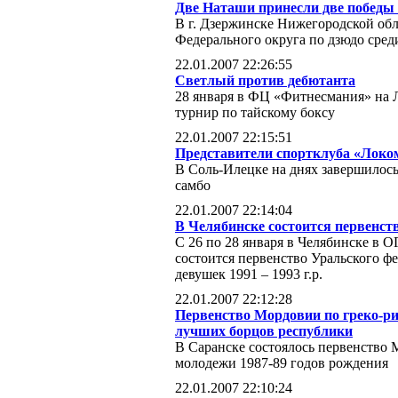
Две Наташи принесли две победы
В г. Дзержинске Нижегородской об
Федерального округа по дзюдо сред
22.01.2007 22:26:55
Светлый против дебютанта
28 января в ФЦ «Фитнесмания» на 
турнир по тайскому боксу
22.01.2007 22:15:51
Представители спортклуба «Локом
В Соль-Илецке на днях завершилось
самбо
22.01.2007 22:14:04
В Челябинске состоится первенст
С 26 по 28 января в Челябинске в
состоится первенство Уральского ф
девушек 1991 – 1993 г.р.
22.01.2007 22:12:28
Первенство Мордовии по греко-р
лучших борцов республики
В Саранске состоялось первенство 
молодежи 1987-89 годов рождения
22.01.2007 22:10:24