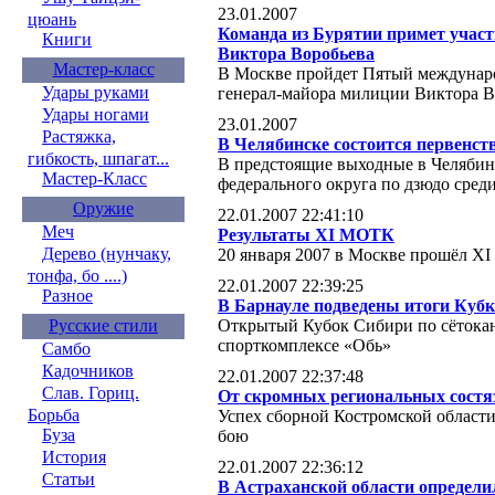
23.01.2007
цюань
Команда из Бурятии примет участ
Книги
Виктора Воробьева
Мастер-класс
В Москве пройдет Пятый междунар
Удары руками
генерал-майора милиции Виктора В
Удары ногами
23.01.2007
Растяжка,
В Челябинске состоится первенст
гибкость, шпагат...
В предстоящие выходные в Челябинс
Мастер-Класс
федерального округа по дзюдо сре
Оружие
22.01.2007 22:41:10
Меч
Результаты XI МОТК
Дерево (нунчаку,
20 января 2007 в Москве прошёл X
тонфа, бо ....)
22.01.2007 22:39:25
Разное
В Барнауле подведены итоги Кубк
Открытый Кубок Сибири по сётокан
Русские стили
спорткомплексе «Обь»
Самбо
Кадочников
22.01.2007 22:37:48
Слав. Гориц.
От скромных региональных состяз
Борьба
Успех сборной Костромской област
Буза
бою
История
22.01.2007 22:36:12
Статьи
В Астраханской области определ