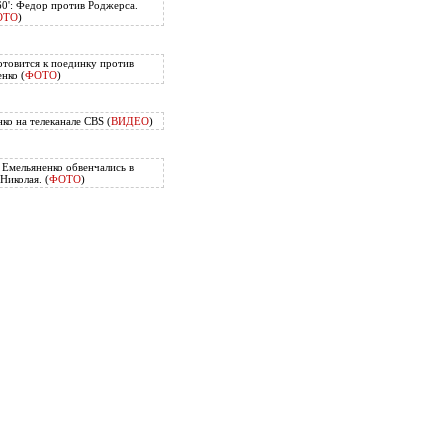
60': Федор против Роджерса.
ОТО
)
отовится к поединку против
нко (
ФОТО
)
ко на телеканале CBS (
ВИДЕО
)
Емельяненко обвенчались в
Николая. (
ФОТО
)