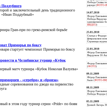
Победа Силвы те
раунде (
ФОТО-
 Поддубного
торой и заключительный день традиционного
14.07.2010
ри «Иван Поддубный»
Федор Емельяне
Победа Вердума 
одновременно б
ВИДЕО
)
урнира Гран-при по греко-римской борьбе
25.01.2010
Статья о Федоре
февральском ном
Страницы журнал
онат Приморья по боксу
нваря стартует чемпионат Приморья по боксу
22.01.2010
Фёдор Емельянен
Вердумом 16 Апр
овести в Челябинске турнир «Кубок
Федор Емельянен
(
ФОТО
)
 первый матч турнира «Кубок Николая Валуева»
09.11.2009
Фёдор Емельянен
 приморцев - «серебро» и «бронза»
было (
ФОТО-ВИ
ндные соревнования по дзюдо на первенство
08.11.2009
руга
Федор Емельянен
Победа Федора (
05.11.2009
рвый в этом году турнир серии «Pride» по боям
Боевой Лагерь 3