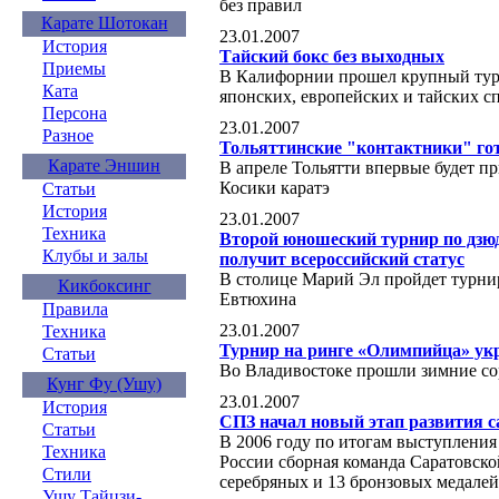
без правил
Карате Шотокан
23.01.2007
История
Тайский бокс без выходных
Приемы
В Калифорнии прошел крупный турн
Ката
японских, европейских и тайских с
Персона
23.01.2007
Разное
Тольяттинские "контактники" гот
Карате Эншин
В апреле Тольятти впервые будет п
Косики каратэ
Статьи
История
23.01.2007
Техника
Второй юношеский турнир по дзю
Клубы и залы
получит всероссийский статус
В столице Марий Эл пройдет турни
Кикбоксинг
Евтюхина
Правила
23.01.2007
Техника
Турнир на ринге «Олимпийца» ук
Статьи
Во Владивостоке прошли зимние со
Кунг Фу (Ушу)
23.01.2007
История
СПЗ начал новый этап развития с
Статьи
В 2006 году по итогам выступлени
Техника
России сборная команда Саратовской
Стили
серебряных и 13 бронзовых медалей
Ушу Тайцзи-