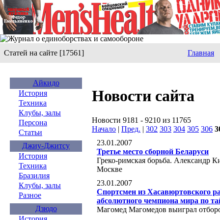
Статей на сайте [17561]
Главная
Айкидо
Новости сайта
История
Техника
Клубы, залы
Новости 9181 - 9210 из 11765
Персона
Начало
|
Пред.
|
302
303
304
305
306
3
Статьи
23.01.2007
Джиу-Джитсу
Третье место сборной Беларуси
История
Греко-римская борьба. Александр К
Техника
Москве
Бразилия
23.01.2007
Клубы, залы
Спортсмен из Хасавюртовского рай
Разное
абсолютного чемпиона мира по та
Дзюдо
Магомед Магомедов выиграл отбор
История