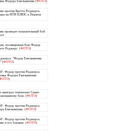
вка Федора Емельяненко (
ФОТО
)
ко против Бретта Роджерса.
нира на НТВ ПЛЮС и Первом
ко проведет показательный бой
рге
ия, посвященная бою Федор
етт Роджерс. (
ФОТО
)
оджерса: "Федор Емельяненко
" (
ФОТО
)
60': Федор против Роджерса.
овка Федора Емельяненко
ФОТО
)
о выиграл чемпионат Санкт-
укопашному бою. (
ФОТО
)
60': Федор против Роджерса.
ра Емельяненко. (
ФОТО
)
60': Федор против Роджерса.
о и его близкие. (
ФОТО
)