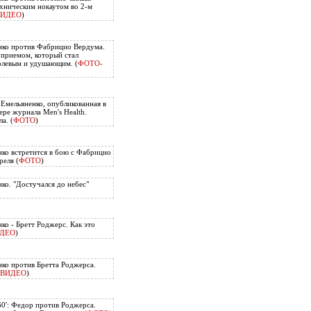
хническим нокаутом во 2-м
ВИДЕО
)
нко против Фабрицио Вердума.
приемом, который стал
олевым и удушающим. (
ФОТО-
 Емельяненко, опубликованная в
ере журнала Men's Health.
а. (
ФОТО
)
ко встретится в бою с Фабрицио
еля (
ФОТО
)
ко. "Достучался до небес"
ко - Бретт Роджерс. Как это
ДЕО
)
ко против Бретта Роджерса.
ВИДЕО
)
60': Федор против Роджерса.