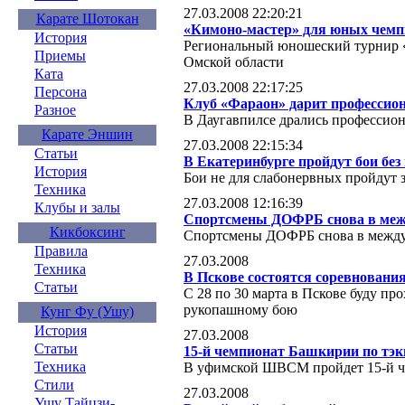
27.03.2008 22:20:21
Карате Шотокан
«Кимоно-мастер» для юных чемп
История
Региональный юношеский турнир «
Приемы
Омской области
Ката
27.03.2008 22:17:25
Персона
Клуб «Фараон» дарит профессио
Разное
В Даугавпилсе дрались профессио
Карате Эншин
27.03.2008 22:15:34
Статьи
В Екатеринбурге пройдут бои без
История
Бои не для слабонервных пройдут 
Техника
27.03.2008 12:16:39
Клубы и залы
Спортсмены ДОФРБ снова в меж
Кикбоксинг
Спортсмены ДОФРБ снова в между
Правила
27.03.2008
Техника
В Пскове состоятся соревнования
Статьи
С 28 по 30 марта в Пскове буду пр
рукопашному бою
Кунг Фу (Ушу)
История
27.03.2008
Статьи
15-й чемпионат Башкирии по тэк
Техника
В уфимской ШВСМ пройдет 15-й ч
Стили
27.03.2008
Ушу Тайцзи-