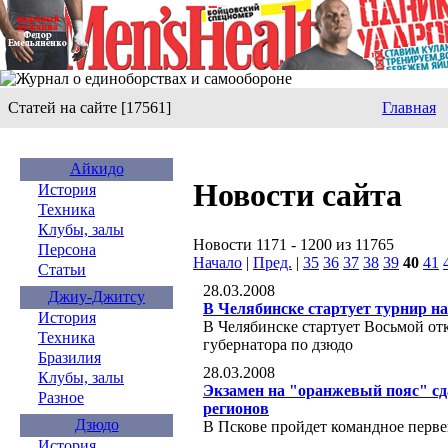
Статей на сайте [17561]
Главная
Айкидо
Новости сайта
История
Техника
Клубы, залы
Новости 1171 - 1200 из 11765
Персона
Начало
|
Пред.
|
35
36
37
38
39
40
41
Статьи
28.03.2008
Джиу-Джитсу
В Челябинске стартует турнир на
История
В Челябинске стартует Восьмой о
Техника
губернатора по дзюдо
Бразилия
28.03.2008
Клубы, залы
Экзамен на "оранжевый пояс" сд
Разное
регионов
Дзюдо
В Пскове пройдет командное перве
История