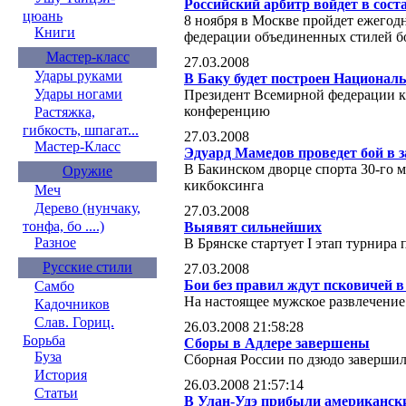
Российский арбитр войдет в сос
цюань
8 ноября в Москве пройдет ежего
Книги
федерации объединенных стилей б
Мастер-класс
27.03.2008
Удары руками
В Баку будет построен Национал
Удары ногами
Президент Всемирной федерации к
конференцию
Растяжка,
гибкость, шпагат...
27.03.2008
Мастер-Класс
Эдуард Мамедов проведет бой в з
В Бакинском дворце спорта 30-го м
Оружие
кикбоксинга
Меч
Дерево (нунчаку,
27.03.2008
тонфа, бо ....)
Выявят сильнейших
Разное
В Брянске стартует I этап турнира
Русские стили
27.03.2008
Бои без правил ждут псковичей в
Самбо
На настоящее мужское развлечение
Кадочников
Слав. Гориц.
26.03.2008 21:58:28
Борьба
Сборы в Адлере завершены
Буза
Сборная России по дзюдо завершил
История
26.03.2008 21:57:14
Статьи
В Улан-Удэ прибыли американск