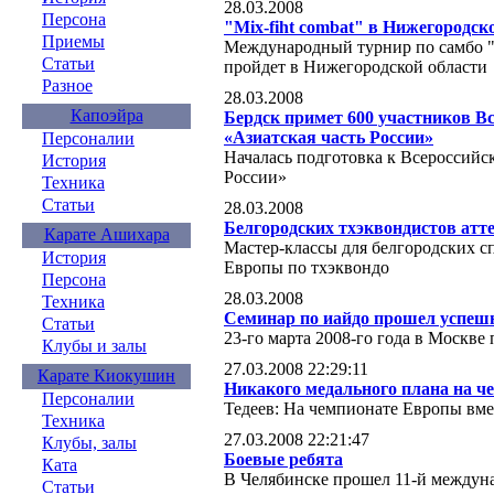
28.03.2008
Персона
"Mix-fiht combat" в Нижегородск
Приемы
Международный турнир по самбо "M
Статьи
пройдет в Нижегородской области
Разное
28.03.2008
Капоэйра
Бердск примет 600 участников В
«Азиатская часть России»
Персоналии
Началась подготовка к Всероссийс
История
России»
Техника
Статьи
28.03.2008
Белгородских тхэквондистов атт
Карате Ашихара
Мастер-классы для белгородских 
История
Европы по тхэквондо
Персона
28.03.2008
Техника
Семинар по иайдо прошел успеш
Статьи
23-го марта 2008-го года в Москве
Клубы и залы
27.03.2008 22:29:11
Карате Киокушин
Никакого медального плана на ч
Персоналии
Тедеев: На чемпионате Европы вме
Техника
27.03.2008 22:21:47
Клубы, залы
Боевые ребята
Ката
В Челябинске прошел 11-й междун
Статьи