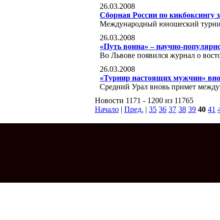
26.03.2008
Сборная России по кикбоксингу з
Международный юношеский турнир
26.03.2008
«Путь воина» – научно-популярно
Во Львове появился журнал о вост
26.03.2008
«Турнир настоящих мужчин» вно
Средний Урал вновь примет межд
Новости 1171 - 1200 из 11765
Начало
|
Пред.
|
35
36
37
38
39
40
41