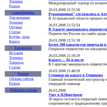
Техника
Международный турнир по вольной
Разное
26.03.2008 21:55:50
Самооборона
Рукопашники" состязались в Ах
Для женщин
В Астраханской области прошло п
Техника
26.03.2008 21:52:54
Оружие
В Адыгее завершилось первенств
Статьи
Первенство России по самбо сред
Клубы, залы
26.03.2008 21:51:38
Книги
Более 200 каратистов приехали 
Таеквондо
Открытое первенство по кёкушинка
История
26.03.2008 21:50:29
Техника
Карате… До и после
Хапкидо
В Саратове завершилось первенств
Статьи
26.03.2008 21:48:59
Разное
Семинар по карате в Одинцово
Обзоры сайтов
Главный технический инструктор т
Разное
очередной семинар
Добавить статью
26.03.2008
Ушу в Н.Новгороде
30 марта состоится открытый чемп
спортивному и традиционному уш