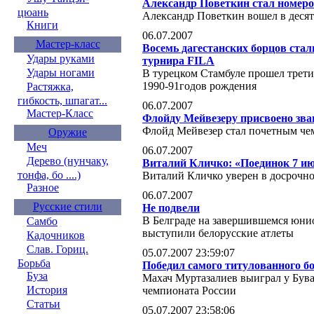
Александр Поветкин стал номеро
цюань
Александр Поветкин вошел в деся
Книги
06.07.2007
Мастер-класс
Восемь дагестанских борцов ста
Удары руками
турнира FILA
Удары ногами
В турецком Стамбуле прошел трет
1990-91годов рождения
Растяжка,
гибкость, шпагат...
06.07.2007
Мастер-Класс
Флойду Мейвезеру присвоено зва
Флойд Мейвезер стал почетным 
Оружие
Меч
06.07.2007
Дерево (нунчаку,
Виталий Кличко: «Поединок 7 ию
тонфа, бо ....)
Виталий Кличко уверен в досрочн
Разное
06.07.2007
Русские стили
Не подвели
В Белграде на завершившемся юнио
Самбо
выступили белорусские атлеты
Кадочников
Слав. Гориц.
05.07.2007 23:59:07
Борьба
Победил самого титулованного б
Буза
Махач Муртазалиев выиграл у Бува
История
чемпионата России
Статьи
05.07.2007 23:58:06