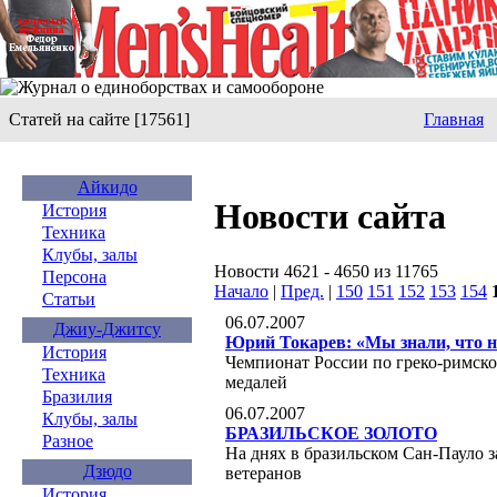
Статей на сайте [17561]
Главная
Айкидо
Новости сайта
История
Техника
Клубы, залы
Новости 4621 - 4650 из 11765
Персона
Начало
|
Пред.
|
150
151
152
153
154
Статьи
06.07.2007
Джиу-Джитсу
Юрий Токарев: «Мы знали, что н
История
Чемпионат России по греко-римско
Техника
медалей
Бразилия
06.07.2007
Клубы, залы
БРАЗИЛЬСКОЕ ЗОЛОТО
Разное
На днях в бразильском Сан-Пауло 
Дзюдо
ветеранов
История