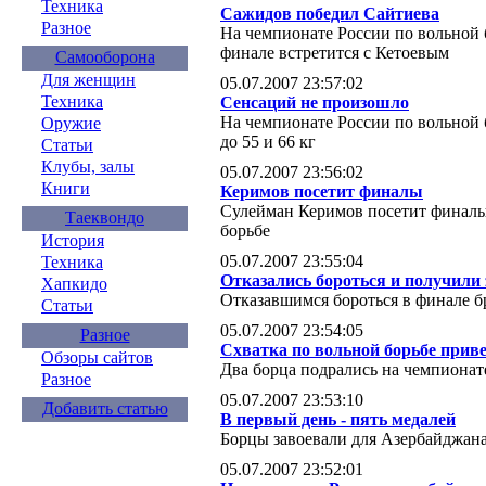
Техника
Сажидов победил Сайтиева
Разное
На чемпионате России по вольной 
финале встретится с Кетоевым
Самооборона
Для женщин
05.07.2007 23:57:02
Техника
Сенсаций не произошло
На чемпионате России по вольной 
Оружие
до 55 и 66 кг
Статьи
Клубы, залы
05.07.2007 23:56:02
Книги
Керимов посетит финалы
Сулейман Керимов посетит финалы
Таеквондо
борьбе
История
05.07.2007 23:55:04
Техника
Отказались бороться и получили
Хапкидо
Отказавшимся бороться в финале б
Статьи
05.07.2007 23:54:05
Разное
Схватка по вольной борьбе прив
Обзоры сайтов
Два борца подрались на чемпионат
Разное
05.07.2007 23:53:10
Добавить статью
В первый день - пять медалей
Борцы завоевали для Азербайджан
05.07.2007 23:52:01