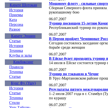
Мощному флоту - сильные спор
Карате Шотокан
Сборная Северного флота приняла
История
рукопашному бою
Приемы
06.07.2007
Ката
Турнир посвящен 15-летию Комит
Персона
Республиканский турнир по рукоп
Разное
06.07.2007
Карате Эншин
В Перми пройдет Чемпионат Росс
Статьи
Сегодня состоялось заседание орг
История
борьбе среди женщин
Техника
06.07.2007
Клубы и залы
В Ейске будет проходить турнир 
Кикбоксинг
14 июля в Ейске состоится турнир
Правила
06.07.2007
Техника
Турнир по тэквандо в Чечне
Статьи
В Урус-Мартановском районе прош
Кунг Фу (Ушу)
06.07.2007
История
Результаты пятого международно
Статьи
1–2 июля 2007 года в г. Стамбул 
Техника
по курашу
Стили
06.07.2007
Ушу Тайцзи-