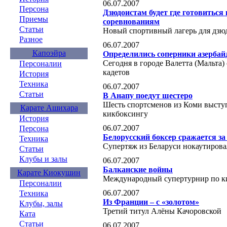
06.07.2007
Персона
Дзюдоистам будет где готовитьс
Приемы
соревнованиям
Статьи
Новый спортивный лагерь для дзюд
Разное
06.07.2007
Капоэйра
Определились соперники азербай
Сегодня в городе Валетта (Мальта)
Персоналии
кадетов
История
Техника
06.07.2007
Статьи
В Анапу поедут шестеро
Шесть спортсменов из Коми выступ
Карате Ашихара
кикбоксингу
История
06.07.2007
Персона
Белорусский боксер сражается за
Техника
Супертяж из Беларуси нокаутиров
Статьи
Клубы и залы
06.07.2007
Балканские войны
Карате Киокушин
Международный супертурнир по ки
Персоналии
06.07.2007
Техника
Из Франции – с «золотом»
Клубы, залы
Третий титул Алёны Качоровской
Ката
Статьи
06.07.2007