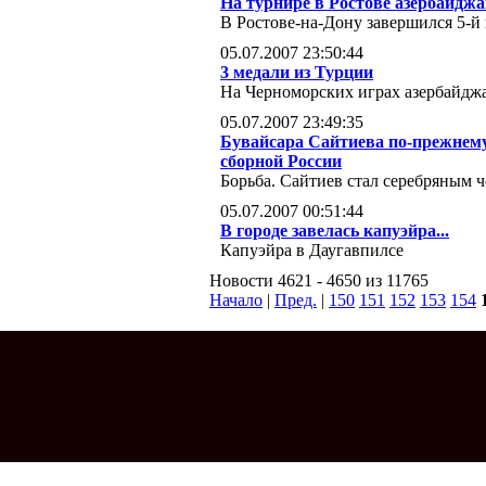
На турнире в Ростове азербайдж
В Ростове-на-Дону завершился 5-
05.07.2007 23:50:44
3 медали из Турции
На Черноморских играх азербайджа
05.07.2007 23:49:35
Бувайсара Сайтиева по-прежнему
сборной России
Борьба. Сайтиев стал серебряным 
05.07.2007 00:51:44
В городе завелась капуэйра...
Капуэйра в Даугавпилсе
Новости 4621 - 4650 из 11765
Начало
|
Пред.
|
150
151
152
153
154