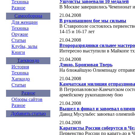
Ушуисты завоевали 10 медалей
Техника
В Москве завершились Чемпионат и
Разное
21.04.2008
Самооборона
В рукопашном бое мы сильны
Для женщин
В Ставрополе состоялось первенст
Техника
14-15 и 16-17 лет
Оружие
21.04.2008
Статьи
Второразрядники сильнее мастер
Клубы, залы
Интересно выступили в Майкопе тх
Книги
21.04.2008
Таеквондо
Дзюдо. Бронзовая Тверь
История
На ближайшую Олимпиаду отправятс
Техника
21.04.2008
Хапкидо
Камчатская милиция отпразднова
Статьи
В Петропавловске-Камчатском сост
Разное
армейскому рукопашному бою
Обзоры сайтов
21.04.2008
Разное
Вышел в финал и завоевал олимп
Добавить статью
Давид Мусульбес завоевал олимпий
21.04.2008
Каратисты России соберутся в Че
Первенство России по каратэ-до в 