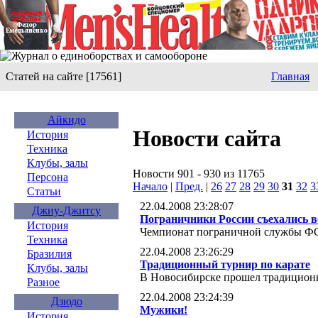
Статей на сайте [17561]
Главная
Айкидо
Новости сайта
История
Техника
Клубы, залы
Новости 901 - 930 из 11765
Персона
Начало
|
Пред.
|
26
27
28
29
30
31
32
3
Статьи
22.04.2008 23:28:07
Джиу-Джитсу
Пограничники России съехались в
История
Чемпионат пограничной службы ФС
Техника
22.04.2008 23:26:29
Бразилия
Традиционный турнир по карате
Клубы, залы
В Новосибирске прошел традиционн
Разное
22.04.2008 23:24:39
Дзюдо
Мужики!
История