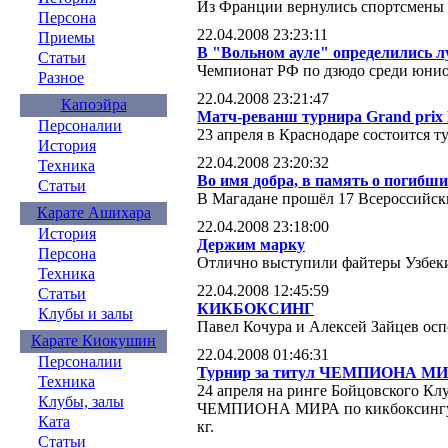
Из Франции вернулись спортсмены 
Персона
22.04.2008 23:23:11
Приемы
В "Вольном ауле" определились 
Статьи
Чемпионат РФ по дзюдо среди юнио
Разное
22.04.2008 23:21:47
Капоэйра
Матч-реванш турнира Grand prix 
Персоналии
23 апреля в Краснодаре состоится 
История
22.04.2008 23:20:32
Техника
Во имя добра, в память о погибших
Статьи
В Магадане прошёл 17 Всероссийск
Карате Ашихара
22.04.2008 23:18:00
История
Держим марку
Персона
Отлично выступили файтеры Узбеки
Техника
22.04.2008 12:45:59
Статьи
КИКБОКСИНГ
Клубы и залы
Павел Кочура и Алексей Зайцев ос
Карате Киокушин
22.04.2008 01:46:31
Персоналии
Турнир за титул ЧЕМПИОНА М
Техника
24 апреля на ринге Бойцовского Клу
Клубы, залы
ЧЕМПИОНА МИРА по кикбоксингу п
Ката
кг.
Статьи