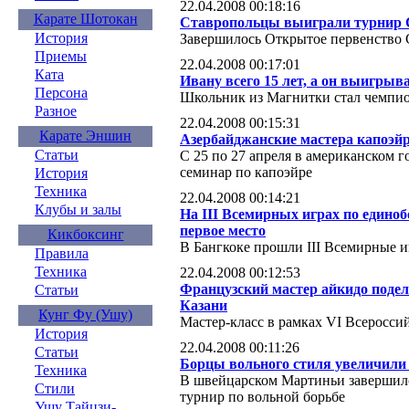
22.04.2008 00:18:16
Карате Шотокан
Ставропольцы выиграли турнир
История
Завершилось Открытое первенство
Приемы
22.04.2008 00:17:01
Ката
Ивану всего 15 лет, а он выигрыв
Персона
Школьник из Магнитки стал чемпио
Разное
22.04.2008 00:15:31
Карате Эншин
Азербайджанские мастера капоэйр
Статьи
С 25 по 27 апреля в американском 
семинар по капоэйре
История
Техника
22.04.2008 00:14:21
Клубы и залы
На III Всемирных играх по едино
первое место
Кикбоксинг
В Бангкоке прошли III Всемирные 
Правила
Техника
22.04.2008 00:12:53
Французский мастер айкидо подел
Статьи
Казани
Кунг Фу (Ушу)
Мастер-класс в рамках VI Всеросси
История
22.04.2008 00:11:26
Статьи
Борцы вольного стиля увеличили
Техника
В швейцарском Мартиньи заверши
Стили
турнир по вольной борьбе
Ушу Тайцзи-