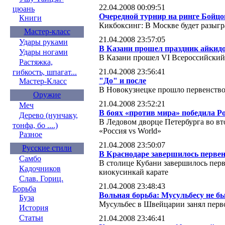
22.04.2008 00:09:51
цюань
Очередной турнир на ринге Бойцо
Книги
Кикбоксинг: В Москве будет разыгр
Мастер-класс
21.04.2008 23:57:05
Удары руками
В Казани прошел праздник айкид
Удары ногами
В Казани прошел VI Всероссийский
Растяжка,
21.04.2008 23:56:41
гибкость, шпагат...
"До" и после
Мастер-Класс
В Новокузнецке прошло первенство 
Оружие
21.04.2008 23:52:21
Меч
В боях «против мира» победила Р
Дерево (нунчаку,
В Ледовом дворце Петербурга во вт
тонфа, бо ....)
«Россия vs World»
Разное
21.04.2008 23:50:07
Русские стили
В Краснодаре завершилось перве
Самбо
В столице Кубани завершилось пер
Кадочников
киокусинкай карате
Слав. Гориц.
21.04.2008 23:48:43
Борьба
Вольная борьба: Мусульбесу не 
Буза
Мусульбес в Швейцарии занял перв
История
Статьи
21.04.2008 23:46:41