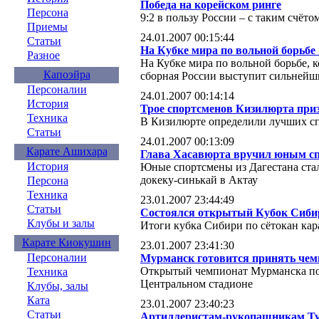
Победа на корейском ринге
Персона
9:2 в пользу России – с таким счё
Приемы
24.01.2007 00:15:44
Статьи
На Кубке мира по вольной борьбе
Разное
На Кубке мира по вольной борьбе, к
Капоэйра
сборная России выступит сильнейш
Персоналии
24.01.2007 00:14:14
История
Трое спортсменов Кизилюрта при
Техника
В Кизилюрте определили лучших с
Статьи
24.01.2007 00:13:09
Карате Ашихара
Глава Хасавюрта вручил юным сп
История
Юные спортсмены из Дагестана стал
докеку-синькай в Актау
Персона
Техника
23.01.2007 23:44:49
Статьи
Состоялся открытый Кубок Сибир
Клубы и залы
Итоги кубка Сибири по сётокан кар
Карате Киокушин
23.01.2007 23:41:30
Персоналии
Мурманск готовится принять чем
Открытый чемпионат Мурманска по
Техника
Центральном стадионе
Клубы, залы
Ката
23.01.2007 23:40:23
Статьи
Артиллеристам-рукопашникам Т