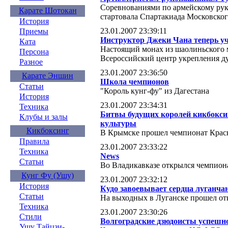
Соревнованиями по армейскому ру
Карате Шотокан
стартовала Спартакиада Московског
История
23.01.2007 23:39:11
Приемы
Инструктор Джеки Чана теперь у
Ката
Настоящий монах из шаолиньского 
Персона
Всероссийский центр укрепления д
Разное
23.01.2007 23:36:50
Карате Эншин
Школа чемпионов
Статьи
"Король кунг-фу" из Дагестана
История
23.01.2007 23:34:31
Техника
Битвы будущих королей кикбокси
Клубы и залы
культуры
Кикбоксинг
В Крымске прошел чемпионат Красн
Правила
23.01.2007 23:33:22
Техника
News
Статьи
Во Владикавказе открылся чемпион
Кунг Фу (Ушу)
23.01.2007 23:32:12
История
Кудо завоевывает сердца луганча
Статьи
На выходных в Луганске прошел о
Техника
23.01.2007 23:30:26
Стили
Волгоградские дзюдоисты успешн
Ушу Тайцзи-