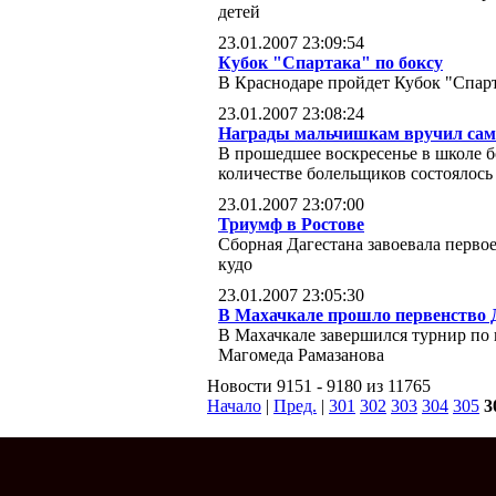
детей
23.01.2007 23:09:54
Кубок "Спартака" по боксу
В Краснодаре пройдет Кубок "Спарт
23.01.2007 23:08:24
Награды мальчишкам вручил сам
В прошедшее воскресенье в школе 
количестве болельщиков состоялось
23.01.2007 23:07:00
Триумф в Ростове
Сборная Дагестана завоевала перв
кудо
23.01.2007 23:05:30
В Махачкале прошло первенство Д
В Махачкале завершился турнир по
Магомеда Рамазанова
Новости 9151 - 9180 из 11765
Начало
|
Пред.
|
301
302
303
304
305
3