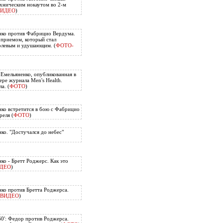
хническим нокаутом во 2-м
ВИДЕО
)
нко против Фабрицио Вердума.
приемом, который стал
олевым и удушающим. (
ФОТО-
 Емельяненко, опубликованная в
ере журнала Men's Health.
а. (
ФОТО
)
ко встретится в бою с Фабрицио
еля (
ФОТО
)
ко. "Достучался до небес"
ко - Бретт Роджерс. Как это
ДЕО
)
ко против Бретта Роджерса.
ВИДЕО
)
60': Федор против Роджерса.