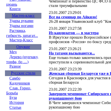
Чемпионат и первенство ЦС ФСО пр
цюань
стали триумфальными
Книги
23.01.2007 23:29:01
Мастер-класс
Все на семинар по Айкидо!
Удары руками
26-28 января Ульяновский клуб "К
Удары ногами
23.01.2007 23:27:58
Растяжка,
Из кандидатов — в мастера
гибкость, шпагат...
В Иркутске прошло Всероссийское 
Мастер-Класс
профсоюзов «Россия» по боксу сред
Оружие
23.01.2007 23:26:21
Меч
На татами вызываются...
Дерево (нунчаку,
Еще только-только закончились пра
тонфа, бо ....)
приступили к соревновательной дея
Разное
23.01.2007 23:23:39
Русские стили
Женская сборная Беларуси уже в 
Сегодня в Красноярск для участия
Самбо
сборная Беларуси
Кадочников
Слав. Гориц.
23.01.2007 23:22:39
Борьба
Завершен чемпионат Сибирского в
Буза
рукопашному бою
История
В Чите завершился чемпионат Сиби
рукопашному бою
Статьи