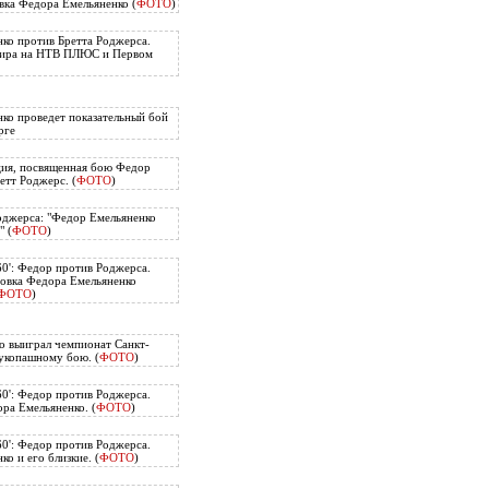
вка Федора Емельяненко (
ФОТО
)
ко против Бретта Роджерса.
нира на НТВ ПЛЮС и Первом
ко проведет показательный бой
рге
ия, посвященная бою Федор
етт Роджерс. (
ФОТО
)
оджерса: "Федор Емельяненко
" (
ФОТО
)
60': Федор против Роджерса.
овка Федора Емельяненко
ФОТО
)
о выиграл чемпионат Санкт-
укопашному бою. (
ФОТО
)
60': Федор против Роджерса.
ра Емельяненко. (
ФОТО
)
60': Федор против Роджерса.
о и его близкие. (
ФОТО
)