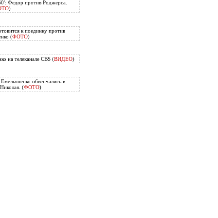
60': Федор против Роджерса.
ОТО
)
отовится к поединку против
нко (
ФОТО
)
ко на телеканале CBS (
ВИДЕО
)
Емельяненко обвенчались в
Николая. (
ФОТО
)