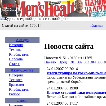
Статей на сайте [17561]
Главная
Айкидо
Новости сайта
История
Техника
Клубы, залы
Новости 9151 - 9180 из 11765
Персона
Начало
|
Пред.
|
301
302
303
304
305
3
Статьи
24.01.2007 00:20:14
Джиу-Джитсу
Итоги турнира по греко-римской 
История
Спортсмены из Узбекистана приним
Техника
греко-римской борьбе
Бразилия
24.01.2007 00:19:08
Клубы, залы
Кличко-старший таки возвращаетс
Разное
Виталий Кличко в ближайшее время
Дзюдо
24.01.2007 00:17:17
История