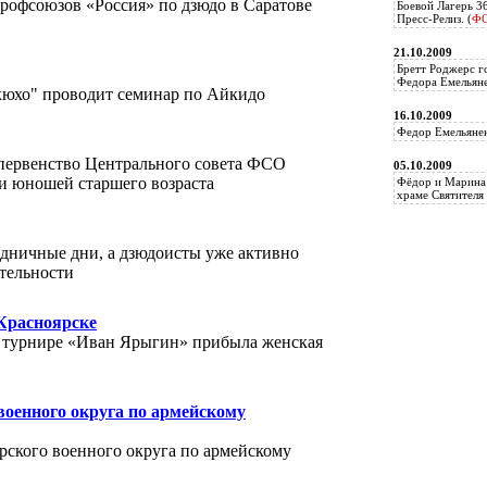
офсоюзов «Россия» по дзюдо в Саратове
Боевой Лагерь 3
Пресс-Релиз. (
Ф
21.10.2009
Бретт Роджерс г
Федора Емельяне
окюхо" проводит семинар по Айкидо
16.10.2009
Федор Емельянен
первенство Центрального совета ФСО
05.10.2009
и юношей старшего возраста
Фёдор и Марина 
храме Святителя 
здничные дни, а дзюдоисты уже активно
тельности
Красноярске
 в турнире «Иван Ярыгин» прибыла женская
оенного округа по армейскому
рского военного округа по армейскому