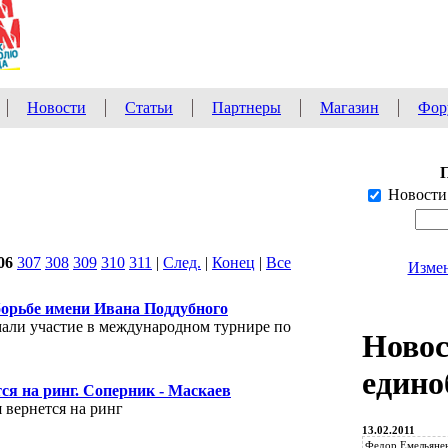
Новости
Статьи
Партнеры
Магазин
Фор
Новости
06
307
308
309
310
311
|
След.
|
Конец
|
Все
Измен
борьбе имени Ивана Поддубного
али участие в международном турнире по
Ново
едино
я на ринг. Соперник - Маскаев
 вернется на ринг
13.02.2011
Федор Емельянен