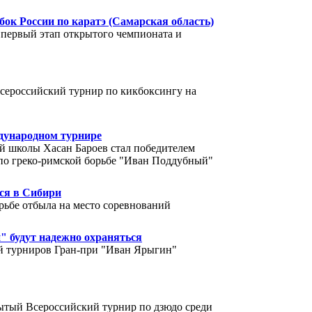
бок России по каратэ (Самарская область)
я первый этап открытого чемпионата и
сероссийский турнир по кикбоксингу на
ждународном турнире
й школы Хасан Бароев стал победителем
по греко-римской борьбе "Иван Поддубный"
ся в Сибири
рьбе отбыла на место соревнований
 будут надежно охраняться
й турниров Гран-при "Иван Ярыгин"
ытый Всероссийский турнир по дзюдо среди