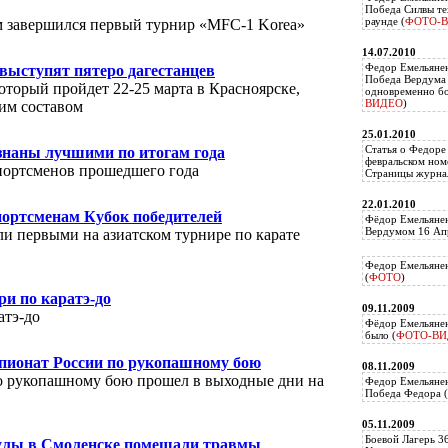
Победа Силвы те
раунде (
ФОТО-
том завершился первый турнир «MFC-1 Korea»
14.07.2010
Федор Емельяне
 выступят пятеро дагестанцев
Победа Вердума 
оторый пройдет 22-25 марта в Красноярске,
одновременно б
ВИДЕО
)
им составом
25.01.2010
Статья о Федоре
знаны лучшими по итогам года
февральском ном
портсменов прошедшего года
Страницы журнал
22.01.2010
ортсменам Кубок победителей
Фёдор Емельянен
Вердумом 16 Апр
и первыми на азиатском турнире по карате
Федор Емельянен
(
ФОТО
)
и по каратэ-до
09.11.2009
атэ-до
Фёдор Емельянен
было (
ФОТО-ВИ
пионат России по рукопашному бою
08.11.2009
 рукопашному бою прошел в выходные дни на
Федор Емельянен
Победа Федора (
05.11.2009
Боевой Лагерь 3
улы в Смоленске помешали травмы