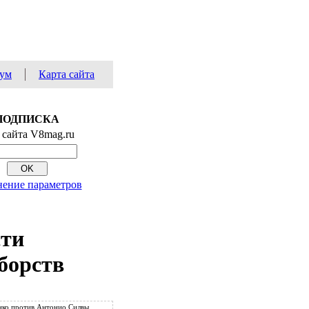
ум
Карта сайта
ПОДПИСКА
 сайта V8mag.ru
ение параметров
сти
борств
ко против Антонио Силвы.