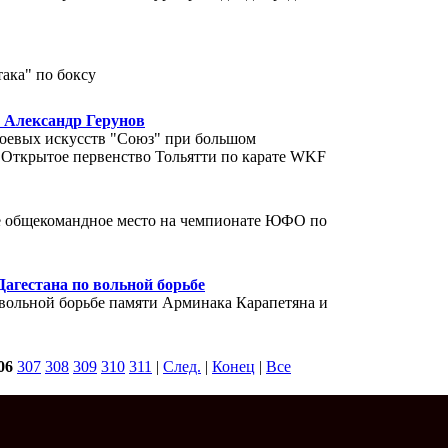
ака" по боксу
 Александр Герунов
боевых искусств "Союз" при большом
 Открытое первенство Тольятти по карате WKF
ое общекомандное место на чемпионате ЮФО по
агестана по вольной борьбе
 вольной борьбе памяти Арминака Карапетяна и
06
307
308
309
310
311
|
След.
|
Конец
|
Все