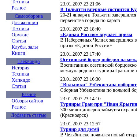
Техника
23.01.2007 23:21:06
Разное
В Тольятти впервые состоится Ку
20-21 января в Тольятти завершилс
Самооборона
первенства города по каратэ
Для женщин
Техника
23.01.2007 23:18:40
«Единая Россия» вручает призы
Оружие
В Набережных Челнах завершился в
Статьи
призы «Единой России»
Клубы, залы
Книги
23.01.2007 23:17:40
Осетинский борец победил на ме
Таеквондо
Воспитанник осетинской борцовско
История
международного турнира Гран-при 
Техника
23.01.2007 23:16:30
Хапкидо
"Вольники" Узбекистана поборют
Статьи
Сборная Узбекистана по вольной бо
Разное
23.01.2007 23:14:10
Обзоры сайтов
Турниры Гран-при "Иван Ярыгин"
Разное
300 милиционеров займутся охрано
(Красноярск)
Добавить статью
23.01.2007 23:12:57
Турнир для детей
В Челябинске появился новый откр