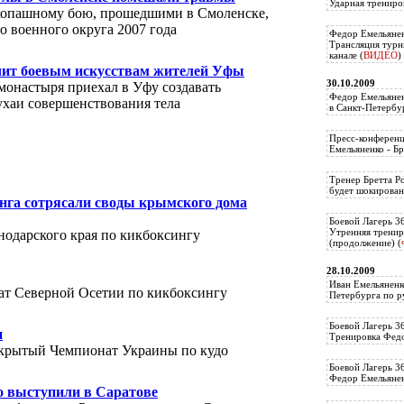
Ударная трениро
копашному бою, прошедшими в Смоленске,
о военного округа 2007 года
Федор Емельянен
Трансляция тур
канале (
ВИДЕО
)
чит боевым искусствам жителей Уфы
30.10.2009
монастыря приехал в Уфу создавать
Федор Емельянен
ухаи совершенствования тела
в Санкт-Петербу
Пресс-конференц
Емельяненко - Бр
Тренер Бретта Р
будет шокирован
нга сотрясали своды крымского дома
Боевой Лагерь 3
Утренняя тренир
одарского края по кикбоксингу
(продолжение) (
28.10.2009
Иван Емельяненк
ат Северной Осетии по кикбоксингу
Петербурга по р
Боевой Лагерь 3
н
Тренировка Федо
ткрытый Чемпионат Украины по кудо
Боевой Лагерь 3
Федор Емельяненк
о выступили в Саратове