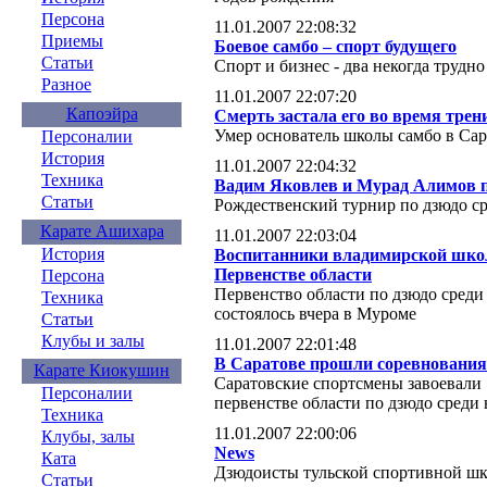
Персона
11.01.2007 22:08:32
Приемы
Боевое самбо – спорт будущего
Статьи
Спорт и бизнес - два некогда трудн
Разное
11.01.2007 22:07:20
Капоэйра
Смерть застала его во время тре
Умер основатель школы самбо в Сар
Персоналии
История
11.01.2007 22:04:32
Техника
Вадим Яковлев и Мурад Алимов п
Статьи
Рождественский турнир по дзюдо с
Карате Ашихара
11.01.2007 22:03:04
История
Воспитанники владимирской шко
Первенстве области
Персона
Первенство области по дзюдо среди
Техника
состоялось вчера в Муроме
Статьи
Клубы и залы
11.01.2007 22:01:48
В Саратове прошли соревнования
Карате Киокушин
Саратовские спортсмены завоевали 
Персоналии
первенстве области по дзюдо среди 
Техника
11.01.2007 22:00:06
Клубы, залы
News
Ката
Дзюдоисты тульской спортивной шк
Статьи