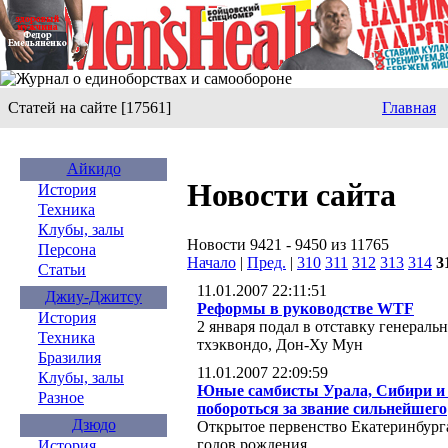
Статей на сайте [17561]
Главная
Айкидо
Новости сайта
История
Техника
Клубы, залы
Новости 9421 - 9450 из 11765
Персона
Начало
|
Пред.
|
310
311
312
313
314
3
Статьи
11.01.2007 22:11:51
Джиу-Джитсу
Реформы в руководстве WTF
История
2 января подал в отставку генерал
Техника
тхэквондо, Дон-Ху Мун
Бразилия
11.01.2007 22:09:59
Клубы, залы
Юные самбисты Урала, Сибири и 
Разное
побороться за звание сильнейшего
Дзюдо
Открытое первенство Екатеринбург
годов рождения
История