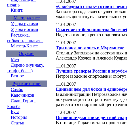
11.01.2007
цюань
«Свободный стиль» готовит чемп
Книги
За полтора года своего существова
удалось достигнуть значительных у
Мастер-класс
Удары руками
11.01.2007
Удары ногами
Спасение от большинства болезней
Надеть кимоно, крепко подпоясаться
Растяжка,
гибкость, шпагат...
11.01.2007
Мастер-Класс
Три пояса остались в Мурманске
Столицу Заполярья на состязаниях 
Оружие
Александр Козлов и Алексей Кудря
Меч
Дерево (нунчаку,
11.01.2007
тонфа, бо ....)
Лучшие тренеры России и зарубеж
Разное
Петрозаводские спортсмены смогут 
Русские стили
11.01.2007
Единый дом для бокса и единобор
Самбо
В администрации Петрозаводска на
Кадочников
документации по строительству зда
Слав. Гориц.
разместится спортивный центр еди
Борьба
Буза
11.01.2007
История
Основные участники детской спа
В столице Таджикистана прошла дет
Статьи