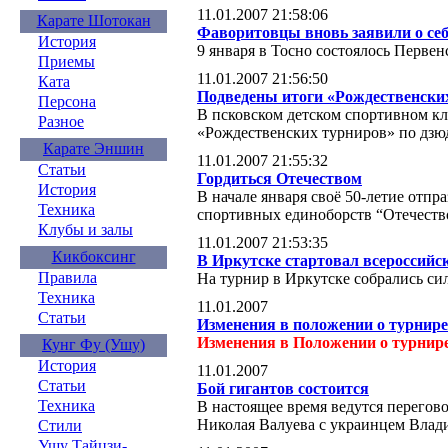
11.01.2007 21:58:06
Карате Шотокан
Фаворитовцы вновь заявили о себ
История
9 января в Тосно состоялось Первен
Приемы
11.01.2007 21:56:50
Ката
Подведены итоги «Рождественски
Персона
В псковском детском спортивном к
Разное
«Рождественских турниров» по дзю
Карате Эншин
11.01.2007 21:55:32
Статьи
Гордиться Отечеством
История
В начале января своё 50-летие отпр
Техника
спортивных единоборств “Отечеств
Клубы и залы
11.01.2007 21:53:35
Кикбоксинг
В Иркутске стартовал всероссийс
Правила
На турнир в Иркутске собрались с
Техника
11.01.2007
Статьи
Изменения в положении о турнир
Изменения в Положении о турнире
Кунг Фу (Ушу)
История
11.01.2007
Статьи
Бой гигантов состоится
Техника
В настоящее время ведутся перего
Николая Валуева с украинцем Вла
Стили
Ушу Тайцзи-