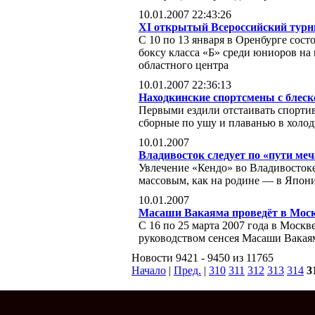
10.01.2007 22:43:26
XI открытый Всероссийский турн
С 10 по 13 января в Оренбурге сос
боксу класса «Б» среди юниоров на
областного центра
10.01.2007 22:36:13
Находкинские спортсмены с блес
Первыми ездили отстаивать спорти
сборные по ушу и плаванью в холод
10.01.2007
Владивосток следует по «пути меч
Увлечение «Кендо» во Владивостоке
массовым, как на родине — в Япон
10.01.2007
Масаши Вакаяма проведёт в Моск
С 16 по 25 марта 2007 года в Москв
руководством сенсея Масаши Вакая
Новости 9421 - 9450 из 11765
Начало
|
Пред.
|
310
311
312
313
314
3