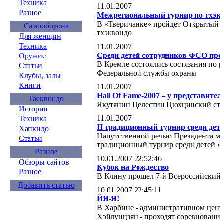
Техника
11.01.2007
Разное
Межрегиональный турнир по тхэ
В «Тверичанке» пройдет Открытый
Самооборона
тхэквондо
Для женщин
Техника
11.01.2007
Среди детей сотрудников ФСО пр
Оружие
В Кремле состоялись состязания по
Статьи
Федеральной службы охраны
Клубы, залы
Книги
11.01.2007
Hall Of Fame-2007 – у представите
Таеквондо
Якутянин Целестин Цюхцинский ста
История
11.01.2007
Техника
II традиционный турнир среди де
Хапкидо
Напутственной речью Президента мо
Статьи
традиционный турнир среди детей
Разное
10.01.2007 22:52:46
Обзоры сайтов
Кубок на Рождество
Разное
В Клину прошел 7-й Всероссийский
Добавить статью
10.01.2007 22:45:11
ЙЯ-Я!
В Харбине - административном цен
Хэйлунцзян - проходят соревновани