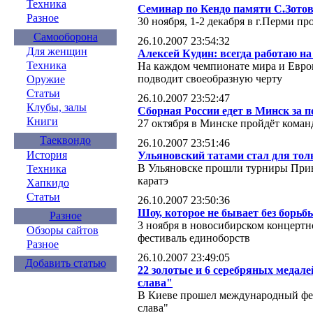
Техника
Семинар по Кендо памяти С.Зото
Разное
30 ноября, 1-2 декабря в г.Перми п
Самооборона
26.10.2007 23:54:32
Для женщин
Алексей Кудин: всегда работаю н
Техника
На каждом чемпионате мира и Евро
подводит своеобразную черту
Оружие
Статьи
26.10.2007 23:52:47
Клубы, залы
Сборная России едет в Минск за п
Книги
27 октября в Минске пройдёт кома
Таеквондо
26.10.2007 23:51:46
История
Ульяновский татами стал для то
В Ульяновске прошли турниры Прив
Техника
каратэ
Хапкидо
Статьи
26.10.2007 23:50:36
Шоу, которое не бывает без борьб
Разное
3 ноября в новосибирском концерт
Обзоры сайтов
фестиваль единоборств
Разное
26.10.2007 23:49:05
Добавить статью
22 золотые и 6 серебряных медале
слава"
В Киеве прошел международный фес
слава"