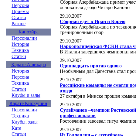
Сборная Азербайджана примет учас
Персона
основателя дзюдо Чигаро Каноно
Приемы
29.10.2007
Статьи
Сборная едет в Иран и Корею
Разное
Сборная Азербайджана по таэквондо
Капоэйра
тренировочный сбор
Персоналии
29.10.2007
История
Наркополицейская ФСКН стала ч
Техника
В Италии завершился чемпионат ми
Статьи
29.10.2007
Карате Ашихара
Одиннадцать против одного
История
Необычным для Дагестана стал про
Персона
29.10.2007
Техника
Российские команды не смогли по
Статьи
дзюдо
Клубы и залы
27 октября в Минске прошел коман
Карате Киокушин
29.10.2007
Персоналии
Сулейманов –чемпион Ростовской 
профессионалов
Техника
Ростовчанин завоевал титул чемпио
Клубы, залы
Ката
29.10.2007
Статьи
Из Голландии – с «серебром»