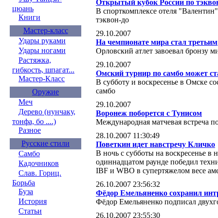
Открытый кубок России по тэкво
цюань
В спорткомплексе отеля "Валентин"
Книги
тэквон-до
Мастер-класс
29.10.2007
Удары руками
На чемпионате мира стал третьим
Удары ногами
Орловский атлет завоевал бронзу м
Растяжка,
29.10.2007
гибкость, шпагат...
Омский турнир по самбо может с
Мастер-Класс
В субботу и воскресенье в Омске со
самбо
Оружие
Меч
29.10.2007
Дерево (нунчаку,
Воронеж поборется с Тунисом
тонфа, бо ....)
Международная матчевая встреча по
Разное
28.10.2007 11:30:49
Русские стили
Поветкин идет навстречу Кличко
В ночь с субботы на воскресенье в
Самбо
одиннадцатом раунде победил техн
Кадочников
IBF и WBO в супертяжелом весе ам
Слав. Гориц.
Борьба
26.10.2007 23:56:32
Буза
Фёдор Емельяненко сохранил интр
История
Фёдор Емельяненко подписал двухг
Статьи
26.10.2007 23:55:30