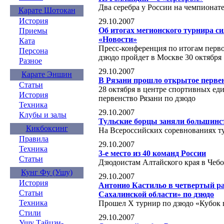
Два серебра у России на чемпионат
Карате Шотокан
История
29.10.2007
Об итогах мегионского турнира 
Приемы
«Новости»
Ката
Пресс-конференция по итогам перв
Персона
дзюдо пройдет в Москве 30 октября
Разное
29.10.2007
Карате Эншин
В Рязани прошло открытое первен
Статьи
28 октября в центре спортивных ед
История
первенство Рязани по дзюдо
Техника
29.10.2007
Клубы и залы
Тульские борцы заняли большинст
Кикбоксинг
На Всероссийских соревнованиях т
Правила
29.10.2007
Техника
3-е место из 40 команд России
Статьи
Дзюдоистам Алтайского края в Чебо
Кунг Фу (Ушу)
29.10.2007
История
Антонио Кастильо в четвертый ра
Статьи
Сахалинской области» по дзюдо
Техника
Прошел X турнир по дзюдо «Кубок 
Стили
29.10.2007
Ушу Тайцзи-