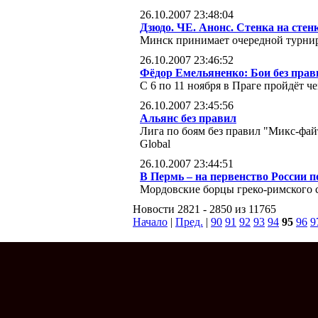
26.10.2007 23:48:04
Дзюдо. ЧЕ. Анонс. Стенка на стен
Минск принимает очередной турнир
26.10.2007 23:46:52
Фёдор Емельяненко: Бои без прави
C 6 по 11 ноября в Праге пройдёт ч
26.10.2007 23:45:56
Альянс без правил
Лига по боям без правил "Микс-фа
Global
26.10.2007 23:44:51
В Пермь – на первенство России п
Мордовские борцы греко-римского с
Новости 2821 - 2850 из 11765
Начало
|
Пред.
|
90
91
92
93
94
95
96
9