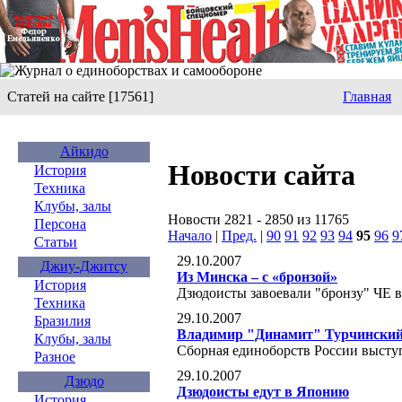
Статей на сайте [17561]
Главная
Айкидо
Новости сайта
История
Техника
Клубы, залы
Новости 2821 - 2850 из 11765
Персона
Начало
|
Пред.
|
90
91
92
93
94
95
96
9
Статьи
29.10.2007
Джиу-Джитсу
Из Минска – с «бронзой»
История
Дзюдоисты завоевали "бронзу" ЧЕ 
Техника
29.10.2007
Бразилия
Владимир "Динамит" Турчинский 
Клубы, залы
Сборная единоборств России высту
Разное
29.10.2007
Дзюдо
Дзюдоисты едут в Японию
История