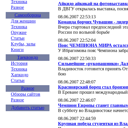
Техника
Айкидо айкикай на фотовыставк
Разное
В ДВГУ открылась выставка, посв
Самооборона
08.06.2007 22:53:13
Для женщин
Команда борчих Чувашии - лидер
Техника
Вчера стартовал предпоследний эт
России по вольной борьбе
Оружие
Статьи
08.06.2007 22:52:04
Клубы, залы
Пояс ЧЕМПИОНА МИРА остался
Книги
У Ибрагимова пояс Чемпиона забрал
Таеквондо
08.06.2007 22:50:33
История
Сильнейшие «рукопашники» Даль
Владивосток готовится принять О
Техника
бою
Хапкидо
Статьи
08.06.2007 22:48:07
Красноярский борец стал бронзо
Разное
В Ереване прошел международный 
Обзоры сайтов
Разное
08.06.2007 22:46:07
Чемпион Европы станет главным
Добавить статью
В субботу во Владивостоке начнет
08.06.2007 22:44:59
Крупная победа студентки из Вл