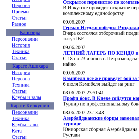
Открытое первенство по комплек
Персона
В Иркутске проходит открытое пер
Приемы
комплексному единоборству
Статьи
09.06.2007
Разное
Герман Нгуджо победил Рэндалла
Капоэйра
Вчера состоялся отборочный поедин
титул IBF
Персоналии
История
09.06.2007
Техника
ЛЕТНИЙ ЛАГЕРЬ ПО КЕНДО и
Статьи
С 18 по 23 июня в г. Петрозаводске
иайдо
Карате Ашихара
История
09.06.2007
Кэмпбелл все же проведет бой за
Персона
6 июля Кэмпбелл выйдет на ринг
Техника
Статьи
08.06.2007 23:51:41
Клубы и залы
Профи-бокс. В Киеве сойдутся ко
Турнир по профессиональному боксу
Карате Киокушин
Персоналии
08.06.2007 23:13:48
Азербайджанские борцы завоевал
Техника
турнире
Клубы, залы
Юниорская сборная Азербайджана 
Ката
Рустави
Статьи