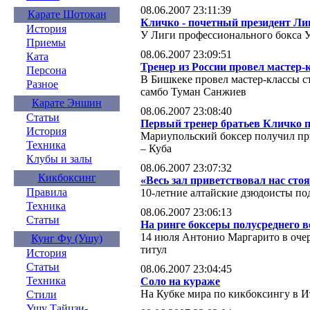
08.06.2007 23:11:39
Карате Шотокан
Кличко - почетный президент Ли
История
У Лиги профессионального бокса 
Приемы
08.06.2007 23:09:51
Ката
Тренер из России провел мастер-
Персона
В Бишкеке провел мастер-классы с
Разное
самбо Туман Санжиев
Карате Эншин
08.06.2007 23:08:40
Статьи
Первый тренер братьев Кличко 
История
Мариупольский боксер получил при
Техника
– Куба
Клубы и залы
08.06.2007 23:07:32
Кикбоксинг
«Весь зал приветствовал нас сто
Правила
10-летние алтайские дзюдоисты по
Техника
08.06.2007 23:06:13
Статьи
На ринге боксеры полусреднего в
14 июля Антонио Маргарито в очер
Кунг Фу (Ушу)
титул
История
Статьи
08.06.2007 23:04:45
Техника
Соло на кураже
На Кубке мира по кикбоксингу в И
Стили
Ушу Тайцзи-