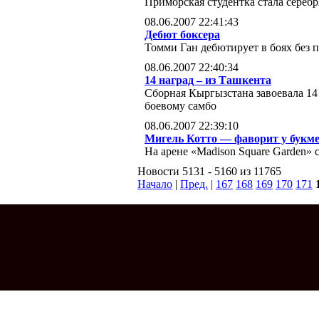
Приморская студентка стала сереб
08.06.2007 22:41:43
Дебют боксера
Томми Ган дебютирует в боях без 
08.06.2007 22:40:34
14 наград – из Ташкента
Сборная Кыргызстана завоевала 14
боевому самбо
08.06.2007 22:39:10
Мигель Котто — фаворит у букм
На арене «Madison Square Garden» 
Новости 5131 - 5160 из 11765
Начало
|
Пред.
|
167
168
169
170
171