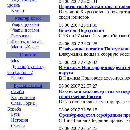
08.06.2007 23:03:04
цюань
Первенство Кыргызстана по женс
Книги
В столице Кыргызстана проходит п
среди юниорок
Мастер-класс
Удары руками
08.06.2007 23:01:36
Удары ногами
Билет до Португалии
С 23 по 27 мая в Самаре отбирали 
Растяжка,
гибкость, шпагат...
08.06.2007 23:00:28
Мастер-Класс
Елабужанка поедет в Португали
Елабужанка вошла в сборную Росс
Оружие
Меч
08.06.2007 22:59:02
Дерево (нунчаку,
В Нижнем Новгороде определят 
тонфа, бо ....)
округа
Разное
В Нижнем Новгороде состоится ве
Русские стили
08.06.2007 22:57:27
Казанский кикбоксер стал четве
Самбо
спортсменов России
Кадочников
В Саратове прошел турнир профес
Слав. Гориц.
Борьба
08.06.2007 22:56:15
Буза
Оренбуржец стал серебряным пр
История
С 1 по 4 июня в Берлине прошел 
Статьи
08.06.2007 22:54:27