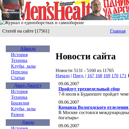
Статей на сайте [17561]
Главная
Айкидо
Новости сайта
История
Техника
Клубы, залы
Новости 5131 - 5160 из 11765
Персона
Начало
|
Пред.
|
167
168
169
170
171
Статьи
09.06.2007
Джиу-Джитсу
Пройдут трехнедельный сбор
История
7-8 июля в Будапеште пройдет чем
Техника
09.06.2007
Бразилия
Команда Вологодского отделени
Клубы, залы
В Москве состоялся международны
Разное
богатырь»
Дзюдо
09.06.2007
История