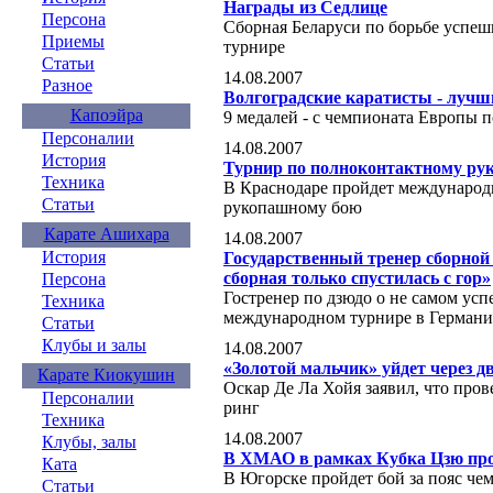
Награды из Седлице
Персона
Сборная Беларуси по борьбе успе
Приемы
турнире
Статьи
14.08.2007
Разное
Волгоградские каратисты - лучш
Капоэйра
9 медалей - с чемпионата Европы п
Персоналии
14.08.2007
История
Турнир по полноконтактному ру
Техника
В Краснодаре пройдет международ
Статьи
рукопашному бою
Карате Ашихара
14.08.2007
История
Государственный тренер сборной 
сборная только спустилась с гор»
Персона
Гостренер по дзюдо о не самом ус
Техника
международном турнире в Герман
Статьи
Клубы и залы
14.08.2007
«Золотой мальчик» уйдет через д
Карате Киокушин
Оскар Де Ла Хойя заявил, что прове
Персоналии
ринг
Техника
14.08.2007
Клубы, залы
В ХМАО в рамках Кубка Цзю про
Ката
В Югорске пройдет бой за пояс че
Статьи