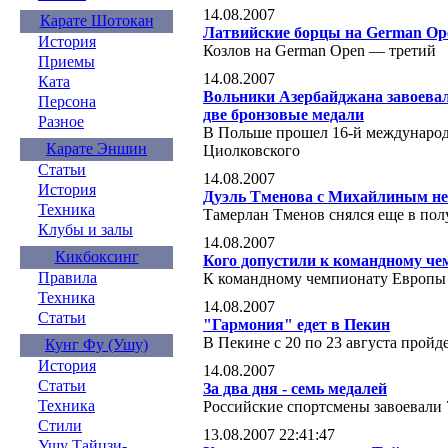
14.08.2007
Карате Шотокан
Латвийские борцы на German Op
История
Козлов на German Open — третий
Приемы
14.08.2007
Ката
Вольники Азербайджана завоевал
Персона
две бронзовые медали
Разное
В Польше прошел 16-й международ
Карате Эншин
Циолковского
Статьи
14.08.2007
История
Дуэль Тменова с Михайлиным не
Техника
Тамерлан Тменов снялся еще в по
Клубы и залы
14.08.2007
Кикбоксинг
Кого допустили к командному че
Правила
К командному чемпионату Европы
Техника
14.08.2007
Статьи
"Гармония" едет в Пекин
В Пекине с 20 по 23 августа прой
Кунг Фу (Ушу)
История
14.08.2007
Статьи
За два дня - семь медалей
Техника
Российские спортсмены завоевали 
Стили
13.08.2007 22:41:47
Ушу Тайцзи-