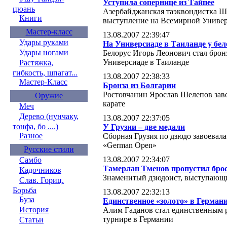
Уступила сопернице из Тайпее
цюань
Азербайджанская таэквондистка Ш
Книги
выступление на Всемирной Униве
Мастер-класс
13.08.2007 22:39:47
Удары руками
На Универсиаде в Таиланде у бел
Удары ногами
Белорус Игорь Леонович стал брон
Универсиаде в Таиланде
Растяжка,
гибкость, шпагат...
13.08.2007 22:38:33
Мастер-Класс
Бронза из Болгарии
Ростовчанин Ярослав Шелепов заво
Оружие
карате
Меч
Дерево (нунчаку,
13.08.2007 22:37:05
тонфа, бо ....)
У Грузии – две медали
Разное
Сборная Грузия по дзюдо завоевал
«German Open»
Русские стили
13.08.2007 22:34:07
Самбо
Тамерлан Тменов пропустил бро
Кадочников
Знаменитый дзюдоист, выступающий
Слав. Гориц.
Борьба
13.08.2007 22:32:13
Буза
Единственное «золото» в Герман
История
Алим Гаданов стал единственным 
турнире в Германии
Статьи