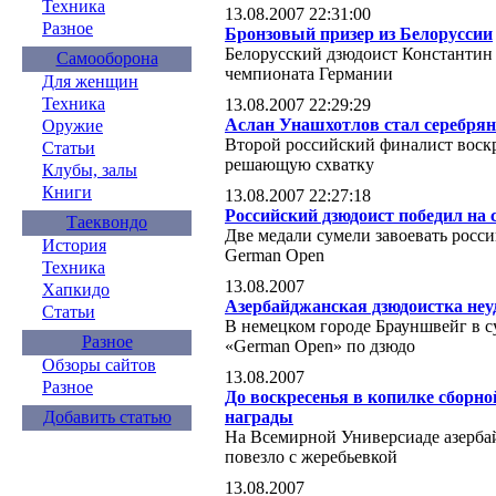
Техника
13.08.2007 22:31:00
Разное
Бронзовый призер из Белоруссии
Белорусский дзюдоист Константин
Самооборона
чемпионата Германии
Для женщин
Техника
13.08.2007 22:29:29
Аслан Унашхотлов стал серебря
Оружие
Второй российский финалист воск
Статьи
решающую схватку
Клубы, залы
Книги
13.08.2007 22:27:18
Российский дзюдоист победил на
Таеквондо
Две медали сумели завоевать росс
История
German Open
Техника
13.08.2007
Хапкидо
Азербайджанская дзюдоистка неу
Статьи
В немецком городе Брауншвейг в 
Разное
«German Open» по дзюдо
Обзоры сайтов
13.08.2007
Разное
До воскресенья в копилке сборно
награды
Добавить статью
На Всемирной Универсиаде азерба
повезло с жеребьевкой
13.08.2007