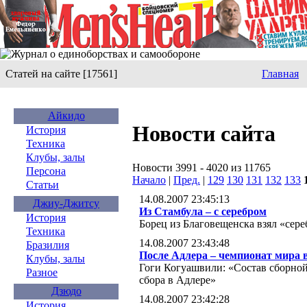
Статей на сайте [17561]
Главная
Айкидо
Новости сайта
История
Техника
Клубы, залы
Новости 3991 - 4020 из 11765
Персона
Начало
|
Пред.
|
129
130
131
132
133
Статьи
14.08.2007 23:45:13
Джиу-Джитсу
Из Стамбула – с серебром
История
Борец из Благовещенска взял «сере
Техника
14.08.2007 23:43:48
Бразилия
После Адлера – чемпионат мира 
Клубы, залы
Гоги Когуашвили: «Состав сборной
Разное
сбора в Адлере»
Дзюдо
14.08.2007 23:42:28
История