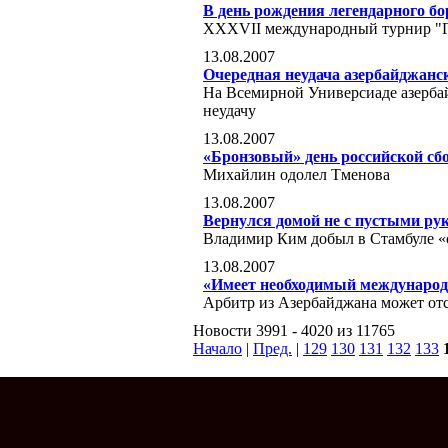
В день рождения легендарного бо
XXXVII международный турнир "Гр
13.08.2007
Очередная неудача азербайджанс
На Всемирной Универсиаде азерба
неудачу
13.08.2007
«Бронзовый» день российской сб
Михайлин одолел Тменова
13.08.2007
Вернулся домой не с пустыми ру
Владимир Ким добыл в Стамбуле «
13.08.2007
«Имеет необходимый междунаро
Арбитр из Азербайджана может от
Новости 3991 - 4020 из 11765
Начало
|
Пред.
|
129
130
131
132
133