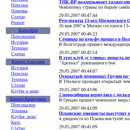
ТНК-ВР поддерживает талантли
Персона
Чемпионку страны по борьбе самб
Приемы
29.05.2007 00:47:44
Статьи
Результаты 13-ого Московского 
Разное
26 мая 2007 в Москве состоялся 1
Капоэйра
29.05.2007 00:46:23
Персоналии
Семинар по кун-фу прошел в Вол
История
В Волгограде прошел международн
Техника
29.05.2007 00:45:14
Статьи
В этот клуб «с улицы» попасть н
Карате Ашихара
"Арсенал" рукопашного боя
История
29.05.2007 00:44:07
Персона
Открытый чемпионат Грузии по 
Техника
В Тбилиси проходит открытый чем
Статьи
29.05.2007 00:43:06
Клубы и залы
2 новосибирца вернулись с медал
Карате Киокушин
В Греции прошел чемпионат мира 
Персоналии
29.05.2007 00:42:09
Техника
Псковские дзюдоисты выступят н
Клубы, залы
4 дзюдоиста из Пскова выступят н
Ката
29.05.2007 00:41:09
Статьи