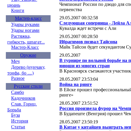
Чемпионат России по дзюдо для сп
цюань
первенства
Книги
29.05.2007 00:32:58
Мастер-класс
Следующая соперница - Лейла А
Удары руками
Кувалда ждет встречи с Али
Удары ногами
Растяжка,
29.05.2007 00:28:50
Ибрагимов позвал Тайсона
гибкость, шпагат...
Майк Тайсон будет секундантом Су
Мастер-Класс
29.05.2007
Оружие
В турнире по вольной борьбе на
Меч
юноши из многих стран
Дерево (нунчаку,
В Красноярск съезжаются участни
тонфа, бо ....)
Разное
28.05.2007 23:53:04
Война на ринге
Русские стили
В Ейске прошел профессиональный
Самбо
ринге»
Кадочников
28.05.2007 23:51:52
Слав. Гориц.
Россия произвела фурор на Чемп
Борьба
В Будапеште (Венгрия) прошел Че
Буза
История
28.05.2007 23:50:19
Статьи
В Китае у китайцев выиграть не