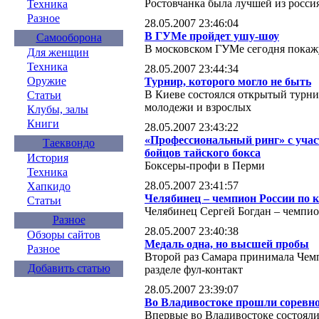
Ростовчанка была лучшей из росси
Техника
Разное
28.05.2007 23:46:04
В ГУМе пройдет ушу-шоу
Самооборона
В московском ГУМе сегодня покаж
Для женщин
Техника
28.05.2007 23:44:34
Оружие
Турнир, которого могло не быть
В Киеве состоялся открытый турни
Статьи
молодежи и взрослых
Клубы, залы
Книги
28.05.2007 23:43:22
«Профессиональный ринг» с учас
Таеквондо
бойцов тайского бокса
История
Боксеры-профи в Перми
Техника
28.05.2007 23:41:57
Хапкидо
Челябинец – чемпион России по 
Статьи
Челябинец Сергей Богдан – чемпио
Разное
28.05.2007 23:40:38
Обзоры сайтов
Медаль одна, но высшей пробы
Разное
Второй раз Самара принимала Чемп
Добавить статью
разделе фул-контакт
28.05.2007 23:39:07
Во Владивостоке прошли соревн
Впервые во Владивостоке состояли