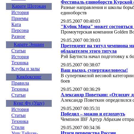
Фестиваль единоборств Курской 
Карате Шотокан
Разные направления и школы борь
История
единоборств
Приемы
29.05.2007 00:40:03
Ката
"Кубок Мира" может состояться 
Персона
Промоутерская компания Golden Bo
Разное
29.05.2007 00:39:03
Карате Эншин
Претендент на титул чемпиона м
Статьи
обладателем этого титула
Рэй Баутиста начал подготовку к б
История
Техника
29.05.2007 00:38:07
Клубы и залы
Ваш выход, супертяжеловесы!
В супертяжелой весовой категории
Кикбоксинг
боев
Правила
Техника
29.05.2007 00:36:29
Александр Поветкин: «Отдохну дв
Статьи
Александр Поветкин определился 
Кунг Фу (Ушу)
29.05.2007 00:35:31
История
Победил – можно и отдохнуть
Статьи
Чемпион IBF Артур Абрахам отпра
Техника
Стили
29.05.2007 00:34:36
Итоги первенства России
Ушу Тайцзи-