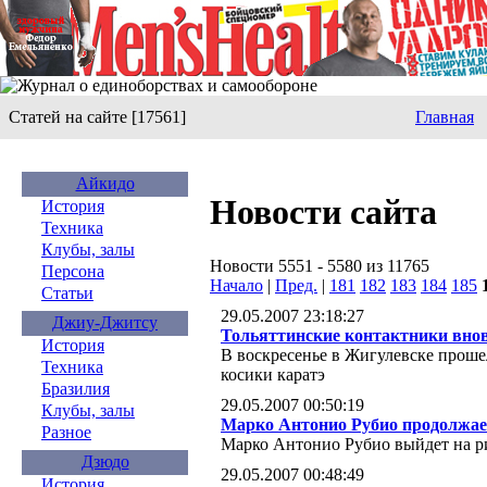
Статей на сайте [17561]
Главная
Айкидо
Новости сайта
История
Техника
Клубы, залы
Новости 5551 - 5580 из 11765
Персона
Начало
|
Пред.
|
181
182
183
184
185
Статьи
29.05.2007 23:18:27
Джиу-Джитсу
Тольяттинские контактники внов
История
В воскресенье в Жигулевске проше
Техника
косики каратэ
Бразилия
29.05.2007 00:50:19
Клубы, залы
Марко Антонио Рубио продолжает
Разное
Марко Антонио Рубио выйдет на р
Дзюдо
29.05.2007 00:48:49
История