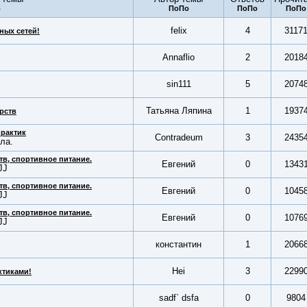
felix
4
3117
ных сетей!
Annaflio
2
2018
sin111
5
2074
Татьяна Ляпина
1
1937
рств
практик
Contradeum
3
2435
ла.
тв, спортивное питание.
Евгений
0
1343
JJ
тв, спортивное питание.
Евгений
0
1045
JJ
тв, спортивное питание.
Евгений
0
1076
JJ
константин
1
2066
Hei
3
2299
ктиками!
sadf` dsfa
0
9804