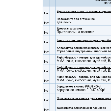
Удивительная новость в мире социаль
Подскажите про оглушение
для книги
Даосская алхимия
Приглашаем на практики
Качественная экипировка для единобо
Аппаратура для психоэнергетических 
Управление внутренней энергией те
Fight-Magaz.ru - товары для единоборс
ММА, бокс, кикбоксинг, муай тай, B
Fight-Magaz.ru - товары для единоборс
ММА, бокс, кикбоксинг, муай тай, B
Fight-Magaz.ru - товары для единоборс
ММА, бокс, кикбоксинг, муай тай, B
борцовское кимоно FIRUZ 400р!
борцовское кимоно FIRUZ 400р!
Приглашаем на занятия даосскими пра
самозащита для слабых в Харькове