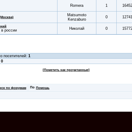
Romera
1
1645
Matsumoto
0
1274
(Москва)
Kenzaburo
ений
Николай
0
1577
 в россии
о посетителей:
1
:
0
[Пометить как прочитанные]
иск по форумам
Помощь