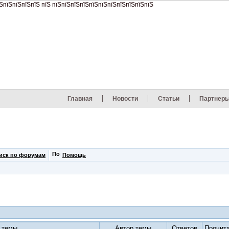
Главная
Новости
Статьи
Партнер
иск по форумам
Помощь
 темы
Автор темы
Ответов
Прочит