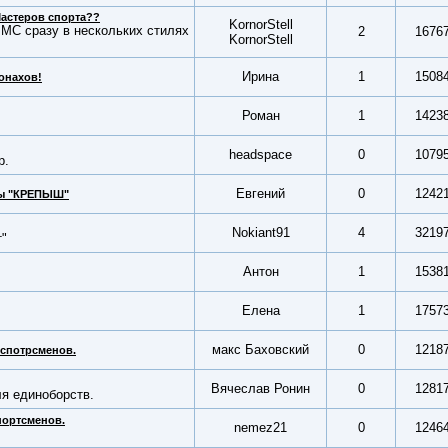
Мастеров спорта??
KornorStell
 МС сразу в нескольких стилях
2
1676
KornorStell
Ирина
1
1508
онахов!
Роман
1
1423
headspace
0
1079
p.
Евгений
0
1242
мы "КРЕПЫШ"
Nokiant91
4
3219
т"
Антон
1
1538
Елена
1
1757
макс Баховский
0
1218
 спотрсменов.
Вячеслав Ронин
0
1281
ля единоборств.
портсменов.
nemez21
0
1246