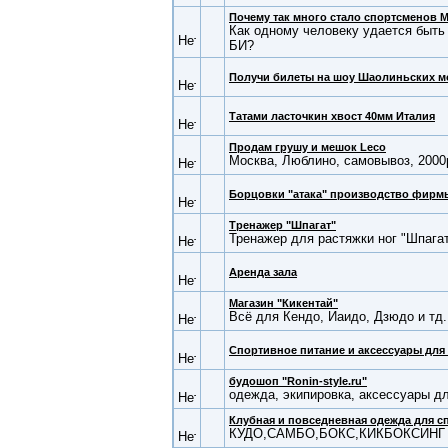
Почему так много стало спортсменов 
Как одному человеку удается быть
БИ?
Получи билеты на шоу Шаолиньских м
Татами ласточкин хвост 40мм Италия
Продам грушу и мешок Leco
Москва, Люблино, самовывоз, 2000
Борцовки "атака" производство фир
Тренажер "Шпагат"
Тренажер для растяжки ног "Шпага
Аренда зала
Магазин "Кикентай"
Всё для Кендо, Иаидо, Дзюдо и тд.
Cпортивное питание и аксессуары для
будошоп "Ronin-style.ru"
одежда, экипировка, аксессуары д
Клубная и повседневная одежда для с
КУДО,САМБО,БОКС,КИКБОКСИНГ