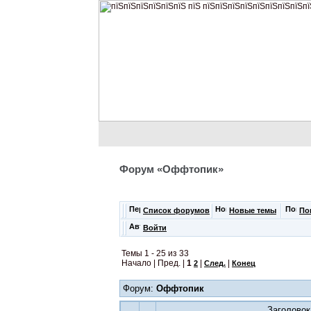
Форум «Оффтопик»
Список форумов
Новые темы
По
Войти
Темы 1 - 25 из 33
Начало | Пред. |
1
|
|
2
След.
Конец
Форум:
Оффтопик
Заголовок