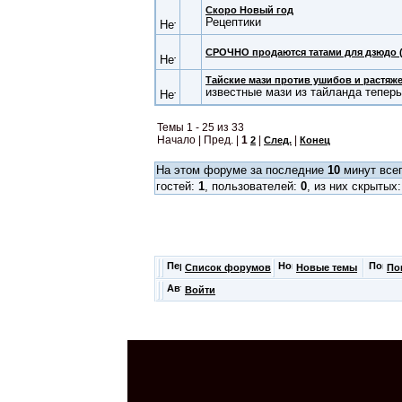
Скоро Новый год
Рецептики
СРОЧНО продаются татами для дзюдо 
Тайские мази против ушибов и растяж
известные мази из тайланда теперь
Темы 1 - 25 из 33
Начало | Пред. |
1
|
|
2
След.
Конец
На этом форуме за последние
10
минут всег
гостей:
1
, пользователей:
0
, из них скрытых
Список форумов
Новые темы
По
Войти