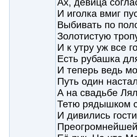
Ах, девица согла
И иголка вмиг пу
Выбивать по пол
Золотистую тропу
И к утру уж все г
Есть рубашка для
И теперь ведь м
Путь один настал 
А на свадьбе Ля
Тетю рядышком 
И дивились гости
Преогромнейшей