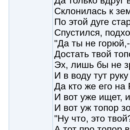
Да только вдруг 
Склонилась к зем
По этой дуге ста
Спустился, подхо
"Да ты не горюй,-
Достать твой топ
Эх, лишь бы не з
И в воду тут руку
Да кто же его на 
И вот уже ищет, и
И вот уж топор з
"Ну что, это твой
А тот про топор 