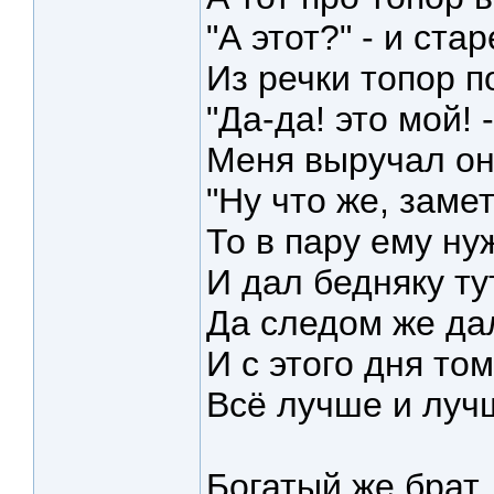
"А этот?" - и ста
Из речки топор п
"Да-да! это мой! 
Меня выручал он 
"Ну что же, замет
То в пару ему ну
И дал бедняку ту
Да следом же дал
И с этого дня то
Всё лучше и лучш
Богатый же брат,