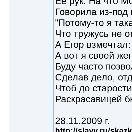
Её рук. На что 
Говорила из-под 
"Потому-то я так
Что тружусь не о
А Егор взмечтал: 
А вот я своей же
Буду часто позво
Сделав дело, от
Чтоб до старости
Раскрасавицей б
28.11.2009 г.
http://slavv.ru/ska