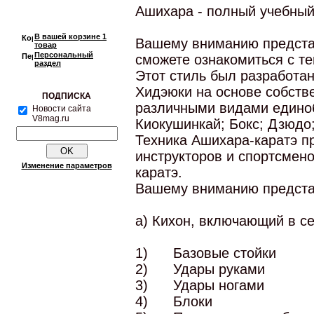
Ашихара - полный учебный 
В вашей корзине
1
Вашему вниманию предста
товар
Персональный
сможете ознакомиться с те
раздел
Этот стиль был разработа
Хидэюки на основе собстве
ПОДПИСКА
различными видами единоб
Новости сайта
V8mag.ru
Киокушинкай; Бокс; Дзюдо;
Техника Ашихара-каратэ п
инструкторов и спортсмен
Изменение параметров
каратэ.
Вашему вниманию предста
а) Кихон, включающий в се
1)
Базовые стойки
2)
Удары руками
3)
Удары ногами
4)
Блоки