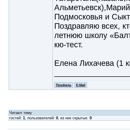
Альметьевск),Марий
Подмосковья и Сыкт
Поздравляю всех, к
летнюю школу «Балт
кю-тест.
Елена Лихачева (1 к
_________________
Профиль
E-Mail
Читают тему
гостей:
1
, пользователей:
0
, из них скрытых:
0