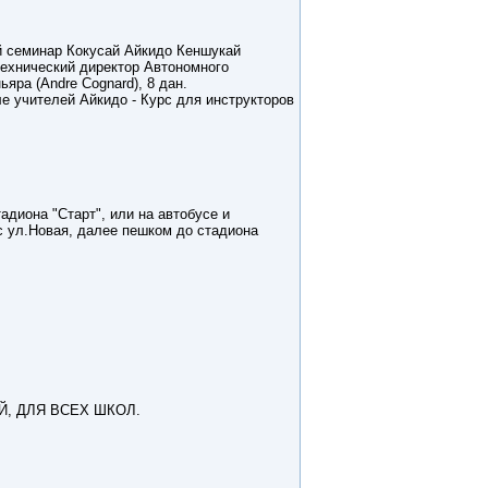
й семинар Кокусай Айкидо Кеншукай
 технический директор Автономного
ра (Andre Cognard), 8 дан.
е учителей Айкидо - Курс для инструкторов
тадиона "Старт", или на автобусе и
 с ул.Новая, далее пешком до стадиона
Й, ДЛЯ ВСЕХ ШКОЛ.