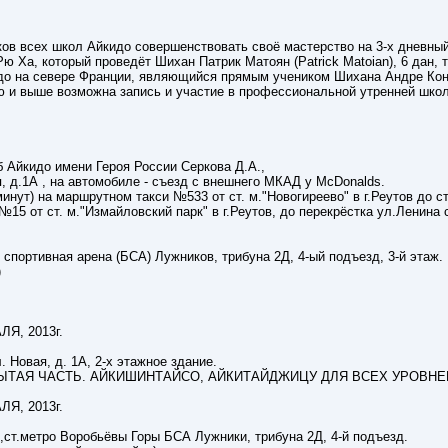
ов всех школ Айкидо совершенствовать своё мастерство на 3-х дневны
ю Ха, который проведёт Шихан Патрик Матоян (Patrick Matoian), 6 дан,
до на севере Франции, являющийся прямым учеником Шихана Андре Конья
кю и выше возможна запись и участие в профессиональной утренней школ
б Айкидо имени Героя России Серкова Д.А.,
ая, д.1А , на автомобиле - съезд с внешнего МКАД у McDonalds.
минут) на маршрутном такси №533 от ст. м."Новогиреево" в г.Реутов до с
15 от ст. м."Измайловский парк" в г.Реутов, до перекрёстка ул.Ленина
 спортивная арена (БСА) Лужников, трибуна 2Д, 4-ый подъезд, 3-й этаж.
)
ЛЯ, 2013г.
л. Новая, д. 1А, 2-х этажное здание.
ТКРЫТАЯ ЧАСТЬ. АЙКИШИНТАЙСО, АЙКИТАЙДЖИЦУ ДЛЯ ВСЕХ УРОВНЕ
ЛЯ, 2013г.
,ст.метро Воробьёвы Горы БСА Лужники, трибуна 2Д, 4-й подъезд.