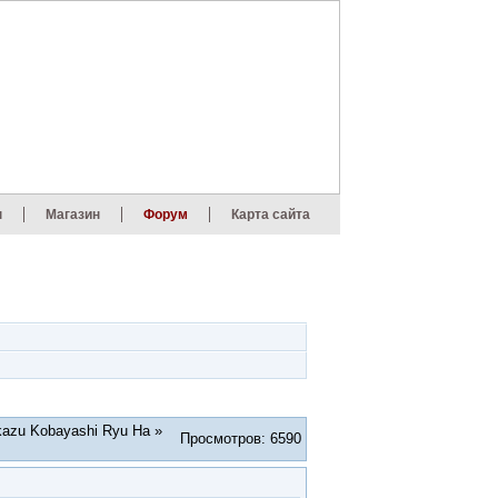
ы
Магазин
Форум
Карта сайта
okazu Kobayashi Ryu Ha »
Просмотров: 6590