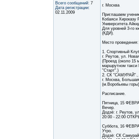
Всего сообщений:
7
г. Москва
Дата регистрации:
02.11.2009
Приглашаем ученик
Кобаяси Хироказу Р
Университета Айки
Для уровней 3-го 
(КДИ).
Место проведения:
1. Спортивный Клу
г. Реутов, ул. Нов
(Проезд (около 15 
маршрутном такси №
"Старт".)
2. СК "САМУРАЙ".,
г. Москва, Большая
(м.Воробьевы горы
Расписание.
Пятница, 15 ФЕВРА
Вечер.
Додзё: г. Реутов, у
20:00 - 22:00 О
Суббота, 16 ФЕВРА
Утро.
Додзё: СК Самурай