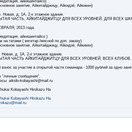
(медитация, айкишинтайсо)
(основное занятие, Айкитайджицу, Айкидзё, Айкикен)
л. Новая, д. 1А, 2-х этажное здание.
ТКРЫТАЯ ЧАСТЬ, АЙКИТАЙДЖИТЦУ ДЛЯ ВСЕХ УРОВНЕЙ, ДЛЯ ВСЕХ ШК
ЕВРАЛЯ, 2013 года
(медитация, айкишинтайсо )
ак на татами ( вегетар./мясной по доп. заказу)
(основное занятие, Айкитайджицу, Айкидзё, Айкикен)
. Новая, д. 1А, 2-х этажное здание.
ТКРЫТАЯ ЧАСТЬ АЙКИТАЙДЖИТЦУ ДЛЯ ВСЕХ УРОВНЕЙ, ВСЕХ КЛУБОВ.
взнос за участие в открытой части семинара - 1000 рублей за одно заня
в "личные сообщения".
осы: aikido-kobayashi@mail.ru
shukai Kobayashi Hirokazu Ha
shukai Kobayashi Hirokazu Ha
irokazu@mail.ru