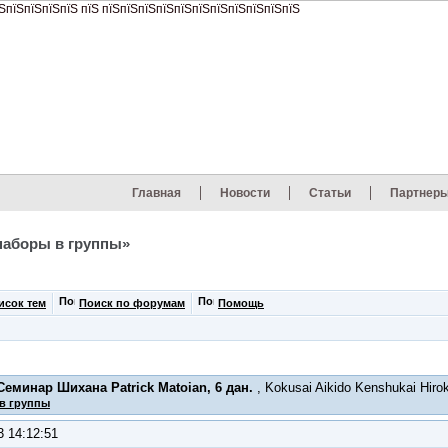
Главная
Новости
Статьи
Партнер
наборы в группы»
исок тем
Поиск по форумам
Помощь
еминар Шихана Patrick Matoian, 6 дан.
, Kokusai Aikido Kenshukai Hir
в группы
3 14:12:51