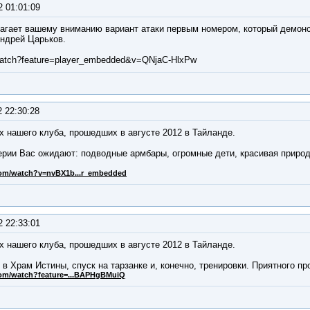
2 01:01:09
агает вашему вниманию вариант атаки первым номером, который демонс
ндрей Царьков.
atch?feature=player_embedded&v=QNjaC-HlxPw
2 22:30:28
х нашего клуба, прошедших в августе 2012 в Тайланде.
ерии Вас ожидают: подводные армбары, огромные дети, красивая природа
com/watch?v=nvBX1b...r_embedded
2 22:33:01
х нашего клуба, прошедших в августе 2012 в Тайланде.
 в Храм Истины, спуск на тарзанке и, конечно, тренировки. Приятного пр
com/watch?feature=...BAPHgBMuiQ