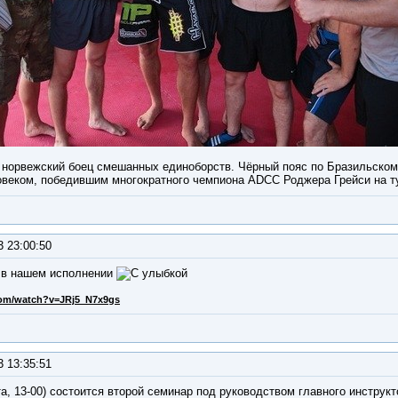
 норвежский боец смешанных единоборств. Чёрный пояс по Бразильском
веком, победившим многократного чемпиона ADCC Роджера Грейси на ту
3 23:00:50
 в нашем исполнении
com/watch?v=JRj5_N7x9gs
3 13:35:51
та, 13-00) состоится второй семинар под руководством главного инструк