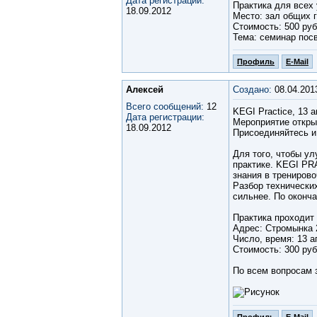
Дата регистрации:
Практика для всех 
18.09.2012
Место: зал общих г
Стоимость: 500 руб
Тема: семинар пос
Профиль
E-Mail
Алексей
Создано:
08.04.201
Всего сообщений:
12
KEGI Practice, 13 а
Дата регистрации:
Мероприятие откры
18.09.2012
Присоединяйтесь и
Для того, чтобы у
практике. KEGI PR
знания в трениров
Разбор технически
сильнее. По оконча
Практика проходит
Адрес: Стромынка 
Число, время: 13 ап
Cтоимость: 300 руб
По всем вопросам з