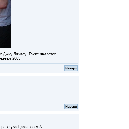
у Джиу-Джитсу. Также является
рнире 2003 г.
Наверх
Наверх
тора клуба Царькова А.А.