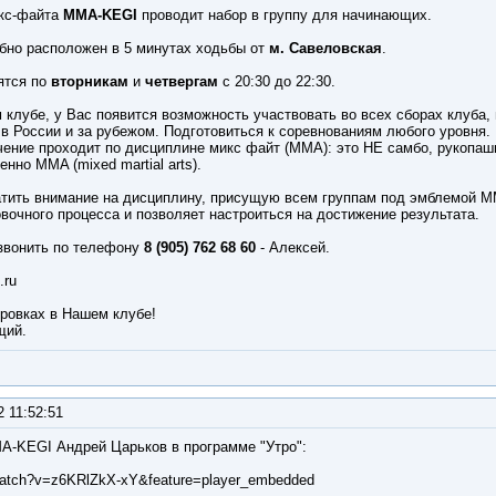
икс-файта
MMA-KEGI
проводит набор в группу для начинающих.
бно расположен в 5 минутах ходьбы от
м. Савеловская
.
ятся по
вторникам
и
четвергам
с 20:30 до 22:30.
 клубе, у Вас появится возможность участвовать во всех сборах клуба,
 в России и за рубежом. Подготовиться к соревнованиям любого уровня.
чение проходит по дисциплине микс файт (ММА): это НЕ самбо, рукопашн
енно MMA (mixed martial arts).
атить внимание на дисциплину, присущую всем группам под эмблемой 
вочного процесса и позволяет настроиться на достижение результата.
звонить по телефону
8 (905) 762 68 60
- Алексей.
.ru
ровках в Нашем клубе!
щий.
2 11:52:51
A-KEGI Андрей Царьков в программе "Утро":
atch?v=z6KRlZkX-xY&feature=player_embedded