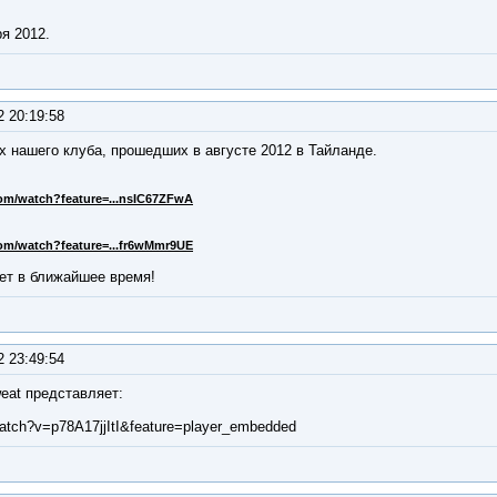
я 2012.
2 20:19:58
х нашего клуба, прошедших в августе 2012 в Тайланде.
om/watch?feature=...nsIC67ZFwA
om/watch?feature=...fr6wMmr9UE
т в ближайшее время!
2 23:49:54
eat представляет:
tch?v=p78A17jjItI&feature=player_embedded