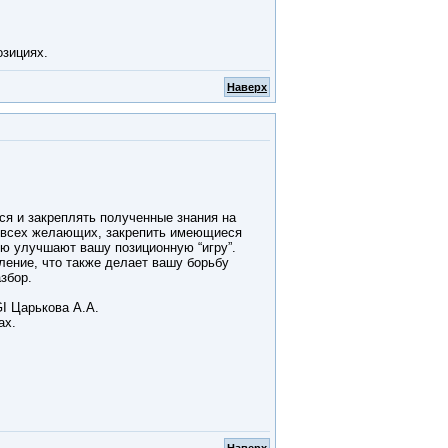
озициях.
Наверх
ся и закреплять полученные знания на
е всех желающих, закрепить имеющиеся
ию улучшают вашу позиционную “игру”.
ление, что также делает вашу борьбу
збор.
I Царькова А.А.
ах.