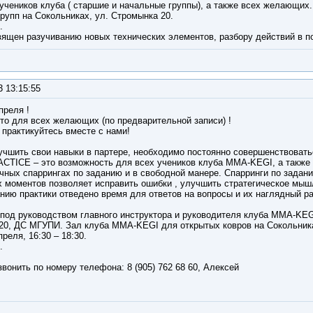
учеников клуба ( старшие и начальные группы), а также всех желающих.
рупп на Сокольниках, ул. Стромынка 20.
.
вящен разучиванию новых технических элементов, разбору действий в п
3 13:15:55
преля !
то для всех желающих (по предварительной записи) !
 практикуйтесь вместе с нами!
лучшить свои навыки в партере, необходимо постоянно совершенствовать
ACTICE – это возможность для всех учеников клуба MMA-KEGI, а такж
очных спаррингах по заданию и в свободной манере. Спарринги по задан
х моментов позволяет исправить ошибки , улучшить стратегическое мыш
нию практики отведено время для ответов на вопросы и их наглядный ра
 под руководством главного инструктора и руководителя клуба MMA-KEG
20, ДС МГУПИ. Зал клуба MMA-KEGI для открытых ковров на Сокольник
реля, 16:30 – 18:30.
.
вонить по номеру телефона: 8 (905) 762 68 60, Алексей