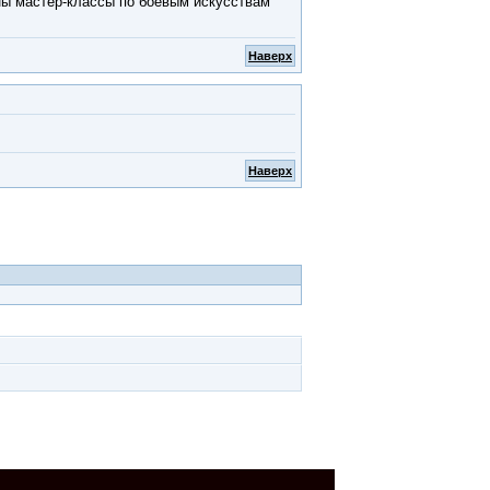
ены мастер-классы по боевым искусствам
Наверх
Наверх