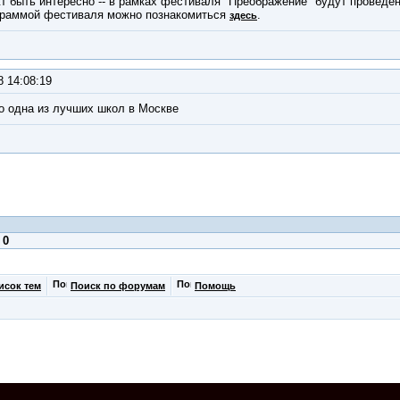
жт быть интересно -- в рамках фестиваля "Преображение" будут провед
ограммой фестиваля можно познакомиться
.
здесь
8 14:08:19
о одна из лучших школ в Москве
:
0
исок тем
Поиск по форумам
Помощь