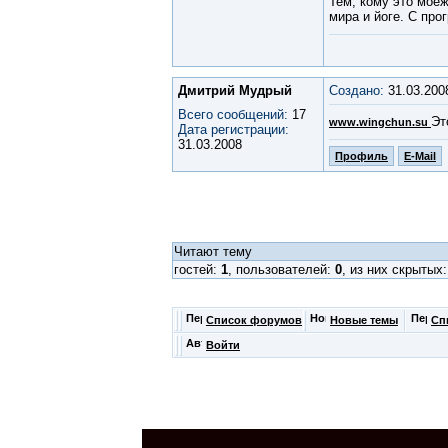
Тем, кому это мое
мира и йоге. С пр
Дмитрий Мудрый
Создано:
31.03.200
Всего сообщений:
17
Эт
www.wingchun.su
Дата регистрации:
31.03.2008
Профиль
E-Mail
Читают тему
гостей:
1
, пользователей:
0
, из них скрытых
Список форумов
Новые темы
Сп
Войти