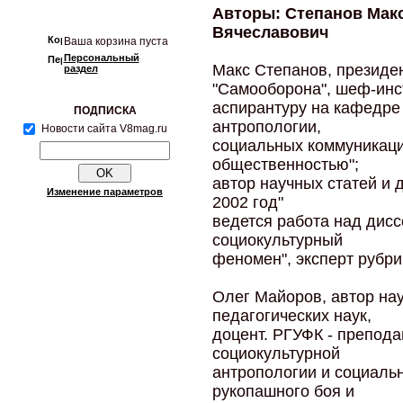
Авторы: Степанов Мак
Вячеславович
Ваша корзина пуста
Персональный
Макс Степанов, президе
раздел
"Самооборона", шеф-инс
аспирантуру на кафедре
ПОДПИСКА
антропологии,
Новости сайта V8mag.ru
социальных коммуникаций
общественностью";
автор научных статей и
Изменение параметров
2002 год"
ведется работа над дисс
социокультурный
феномен", эксперт рубр
Олег Майоров, автор нау
педагогических наук,
доцент. РГУФК - препода
социокультурной
антропологии и социаль
рукопашного боя и