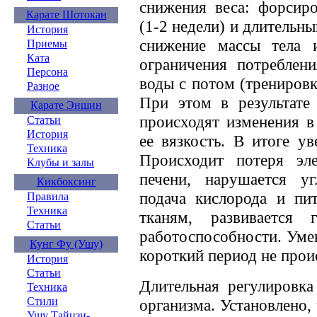
снижения веса: форсиро
Карате Шотокан
(1-2 недели) и длительн
История
снижение массы тела 
Приемы
Ката
ограничения потреблен
Персона
воды с потом (тренировк
Разное
При этом в результате 
Карате Эншин
происходят изменения в
Статьи
История
ее вязкость. В итоге ув
Техника
Происходит потеря эл
Клубы и залы
печени, нарушается уг
Кикбоксинг
подача кислорода и пи
Правила
Техника
тканям, развивается 
Статьи
работоспособности. Уме
Кунг Фу (Ушу)
короткий период не проис
История
Статьи
Длительная регулировка
Техника
Стили
организма. Установлено,
Ушу Тайцзи-