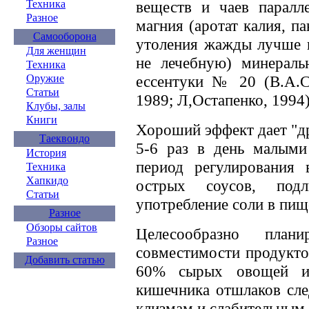
веществ и чаев паралл
Техника
Разное
магния (аротат калия, па
Самооборона
утоления жажды лучше и
Для женщин
не лечебную) минеральн
Техника
ессентуки № 20 (В.А.Ст
Оружие
Статьи
1989; Л,Остапенко, 1994)
Клубы, залы
Книги
Хороший эффект дает "др
Таеквондо
5-6 раз в день малыми
История
период регулирования 
Техника
Хапкидо
острых соусов, подл
Статьи
употребление соли в пищ
Разное
Обзоры сайтов
Целесообразно план
Разное
совместимости продукто
Добавить статью
60% сырых овощей и 
кишечника отшлаков сле
клизмам и слабительным 