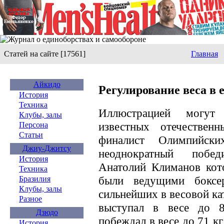
Статей на сайте [17561]
Главная
Айкидо
Регулирование веса в 
История
Техника
Иллюстрацией могут
Клубы, залы
известных отечествен
Персона
Статьи
финалист Олимпийск
Джиу-Джитсу
неоднократный побе
История
Анатолий Климанов кот
Техника
были ведущими боксе
Бразилия
Клубы, залы
сильнейших в весовой ка
Разное
выступал в весе до 8
Дзюдо
побеждал в весе до 71 кг,
История