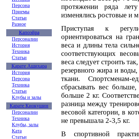
протяжении ряда лету
Персона
Приемы
изменялись ростовые и м
Статьи
Разное
Приступая к регули
Капоэйра
ориентироваться на гра
Персоналии
веса и длины тела силь
История
Техника
соответствующих весовы
Статьи
веса следует строить так,
Карате Ашихара
резервного жира и воды
История
ткани. Спортсменам-е
Персона
Техника
сбрасывать вес больше,
Статьи
больше 2 кг. Соответств
Клубы и залы
разница между трениров
Карате Киокушин
весовой категории, в ко
Персоналии
Техника
не превышала 2-3,5 кг.
Клубы, залы
Ката
В спортивной практи
Статьи