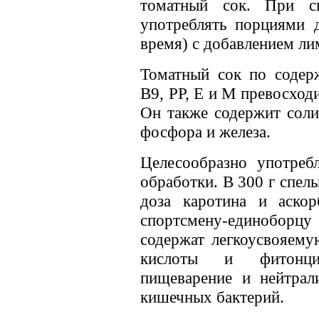
томатный сок. При сг
употреблять порциями д
время) с добавлением ли
Томатный сок по содер
В9, РР, Е и М превосход
Он также содержит соли 
фосфора и железа.
Целесообразно употре
обработки. В 300 г спе
доза каротина и аскор
спортсмену-единоборцу
содержат легкоусвояему
кислоты и фитонци
пищеварение и нейтрал
кишечных бактерий.