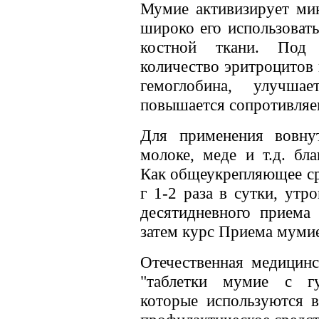
Мумие активизирует мин
широко его использоват
костной ткани. Под 
количество эритроцитов
гемоглобина, улучшае
повышается сопротивляе
Для применения вовну
молоке, меде и т.д. бл
Как общеукрепляющее ср
г 1-2 раза в сутки, ут
десятидневного приема 
затем курс Приема мумие
Отечественная медицин
"таблетки мумие с гу
которые используются в