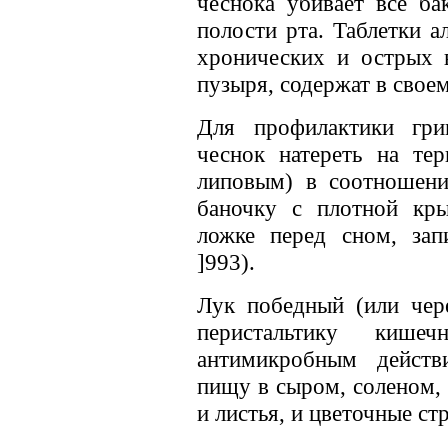
чеснока убивает все ба
полости рта. Таблетки 
хронических и острых 
пузыря, содержат в своем
Для профилактики гри
чеснок натереть на те
липовым) в соотношени
баночку с плотной кр
ложке перед сном, зап
]993).
Лук победный (или чере
перистальтику кишеч
антимикробным дейст
пищу в сыром, соленом,
и листья, и цветочные стр