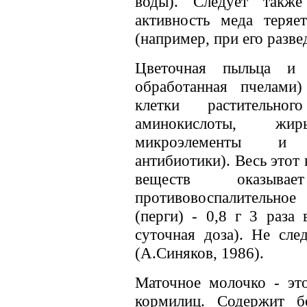
воды). Следует также
активность меда теряе
(например, при его разве
Цветочная пыльца и 
обработанная пчелами
клетки растительно
аминокислоты, жи
микроэлементы и 
антибиотики). Весь этот
веществ оказыва
противовоспалительно
(перги) - 0,8 г 3 раза
суточная доза). Не сле
(А.Синяков, 1986).
Маточное молочко - это
кормилиц. Содержит б