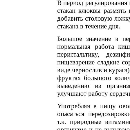
В период регулирования 
стакан клюквы размять 
добавить столовую ложк
стакана в течение дня.
Большое значение в пе
нормальная работа киш
перистальтику, дезин
пищеварение сладкие со
виде чернослив и курага)
фруктах большого колич
выведению из органи
улучшают работу серде
Употребляя в пищу ово
опасаться передозировк
т.к. природные витами
организме и не вызываю