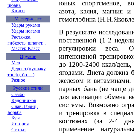
юных спортсменов, во
цюань
азота, калия, магния и
Книги
гемоглобина (Н.Н.Яковле
Мастер-класс
Удары руками
В результате исследован
Удары ногами
Растяжка,
постепенной (1-2 недел
гибкость, шпагат...
регулировки веса. 
Мастер-Класс
интенсивной тренировк
Оружие
Меч
до 1200-2400 ккал/день,
Дерево (нунчаку,
ягодами. Диета должна б
тонфа, бо ....)
железом и витаминами.
Разное
парных бань (не чаще д
Русские стили
Самбо
для активации обмена в
Кадочников
системы. Возможно огра
Слав. Гориц.
и тренировка в специал
Борьба
Буза
костюмах (за 2-4 дн
История
применение натураль
Статьи