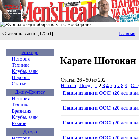
Статей на сайте [17561]
Главная
Айкидо
Карате Шотокан 
История
Техника
Клубы, залы
Персона
Статьи 26 - 50 из 202
Статьи
Начало
|
Пред.
|
1
2
3
4
5
6
7
8
9
|
Сле
Джиу-Джитсу
Главы из книги ОСС! (20 лет в кар
История
Техника
Главы из книги ОСС! (20 лет в кар
Бразилия
Клубы, залы
Главы из книги ОСС! (20 лет в кар
Разное
Дзюдо
Главы из книги ОСС! (20 лет в кар
История