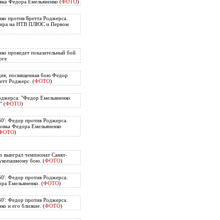
вка Федора Емельяненко (
ФОТО
)
ко против Бретта Роджерса.
нира на НТВ ПЛЮС и Первом
ко проведет показательный бой
рге
ия, посвященная бою Федор
етт Роджерс. (
ФОТО
)
оджерса: "Федор Емельяненко
" (
ФОТО
)
60': Федор против Роджерса.
овка Федора Емельяненко
ФОТО
)
о выиграл чемпионат Санкт-
укопашному бою. (
ФОТО
)
60': Федор против Роджерса.
ра Емельяненко. (
ФОТО
)
60': Федор против Роджерса.
о и его близкие. (
ФОТО
)