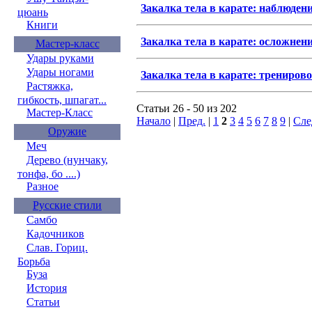
Закалка тела в карате: наблюден
цюань
Книги
Закалка тела в карате: осложнени
Мастер-класс
Удары руками
Удары ногами
Закалка тела в карате: трениро
Растяжка,
гибкость, шпагат...
Статьи 26 - 50 из 202
Мастер-Класс
Начало
|
Пред.
|
1
2
3
4
5
6
7
8
9
|
Сле
Оружие
Меч
Дерево (нунчаку,
тонфа, бо ....)
Разное
Русские стили
Самбо
Кадочников
Слав. Гориц.
Борьба
Буза
История
Статьи