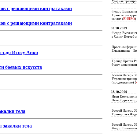
Ударная трениро
ков с решающими контратаками
Федор Емельянен
Трансляция тур
канале (
ВИДЕО
)
ков с решающими контратаками
30.10.2009
Федор Емельянен
в Санкт-Петербу
Пресс-конференц
Емельяненко - Бр
атэ-до Итосу Анко
Тренер Бретта Р
будет шокирован
ти боевых искусств
Боевой Лагерь 3
Утренняя тренир
(продолжение) (
28.10.2009
Иван Емельяненк
Петербурга по р
закалки тела
Боевой Лагерь 3
Тренировка Федо
Боевой Лагерь 3
ы закалки тела
Федор Емельяненк