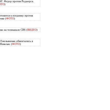
60': Федор против Роджерса.
ОТО
)
отовится к поединку против
нко (
ФОТО
)
ко на телеканале CBS (
ВИДЕО
)
Емельяненко обвенчались в
Николая. (
ФОТО
)