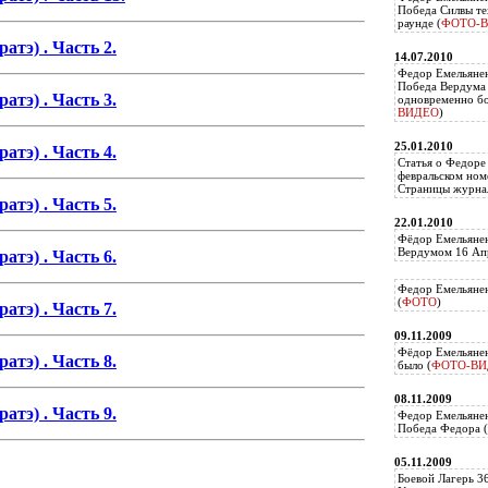
Победа Силвы те
раунде (
ФОТО-
атэ) . Часть 2.
14.07.2010
Федор Емельяне
Победа Вердума 
атэ) . Часть 3.
одновременно б
ВИДЕО
)
25.01.2010
атэ) . Часть 4.
Статья о Федоре
февральском ном
Страницы журнал
атэ) . Часть 5.
22.01.2010
Фёдор Емельянен
Вердумом 16 Апр
атэ) . Часть 6.
Федор Емельянен
(
ФОТО
)
атэ) . Часть 7.
09.11.2009
Фёдор Емельянен
атэ) . Часть 8.
было (
ФОТО-ВИ
08.11.2009
атэ) . Часть 9.
Федор Емельянен
Победа Федора (
05.11.2009
Боевой Лагерь 3