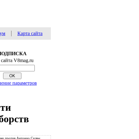
ум
Карта сайта
ПОДПИСКА
 сайта V8mag.ru
ение параметров
сти
борств
ко против Антонио Силвы.