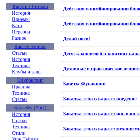
Карате Шотокан
Действия в комбинировании бло
История
Приемы
Действия в комбинировании бло
Ката
Персона
Разное
Делай ноги!
Карате Эншин
Статьи
Десять заповедей о занятиях кар
История
Техника
Духовные и практические ценнос
Клубы и залы
Кикбоксинг
Заветы Фунакоши
Правила
Техника
Закалка тела в карате: введение
Статьи
Кунг Фу (Ушу)
Закалка тела в карате: инь и ян 
История
Статьи
Техника
Закалка тела в карате: механизм
Стили
Ушу Тайцзи-