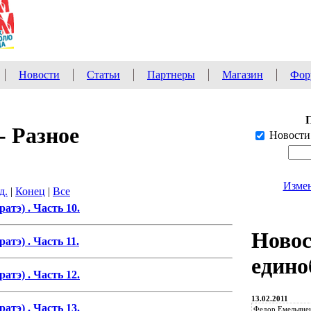
Новости
Статьи
Партнеры
Магазин
Фор
- Разное
Новости
Измен
д.
|
Конец
|
Все
атэ) . Часть 10.
Ново
атэ) . Часть 11.
едино
атэ) . Часть 12.
13.02.2011
атэ) . Часть 13.
Федор Емельянен