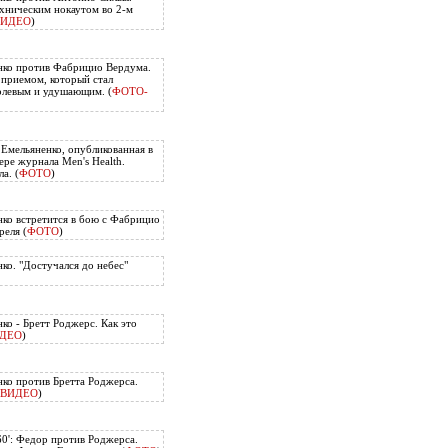
хническим нокаутом во 2-м
ВИДЕО
)
нко против Фабрицио Вердума.
приемом, который стал
олевым и удушающим. (
ФОТО-
 Емельяненко, опубликованная в
ере журнала Men's Health.
а. (
ФОТО
)
ко встретится в бою с Фабрицио
еля (
ФОТО
)
ко. "Достучался до небес"
ко - Бретт Роджерс. Как это
ДЕО
)
ко против Бретта Роджерса.
ВИДЕО
)
60': Федор против Роджерса.