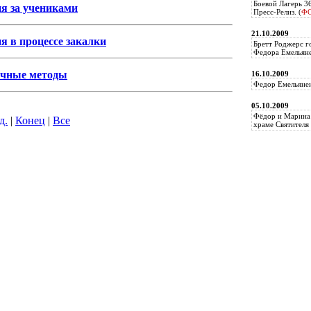
Боевой Лагерь 3
ия за учениками
Пресс-Релиз. (
Ф
21.10.2009
я в процессе закалки
Бретт Роджерс г
Федора Емельяне
вочные методы
16.10.2009
Федор Емельянен
05.10.2009
Фёдор и Марина 
д.
|
Конец
|
Все
храме Святителя 