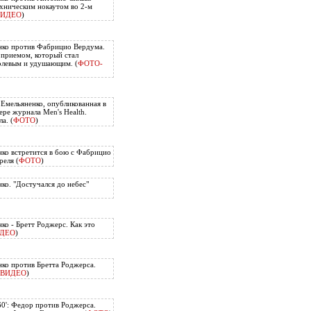
хническим нокаутом во 2-м
ВИДЕО
)
нко против Фабрицио Вердума.
приемом, который стал
олевым и удушающим. (
ФОТО-
 Емельяненко, опубликованная в
ере журнала Men's Health.
а. (
ФОТО
)
ко встретится в бою с Фабрицио
еля (
ФОТО
)
ко. "Достучался до небес"
ко - Бретт Роджерс. Как это
ДЕО
)
ко против Бретта Роджерса.
ВИДЕО
)
60': Федор против Роджерса.