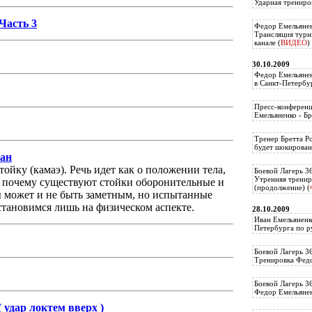
Ударная трениро
Часть 3
Федор Емельянен
Трансляция тур
канале (
ВИДЕО
)
30.10.2009
Федор Емельянен
в Санкт-Петербу
Пресс-конференц
Емельяненко - Бр
Тренер Бретта Р
будет шокирован
кан
йку (камаэ). Речь идет как о положении тела,
Боевой Лагерь 3
Утренняя тренир
т почему существуют стойки оборонительные и
(продолжение) (
ы может и не быть заметным, но испытанные
становимся лишь на физическом аспекте.
28.10.2009
Иван Емельяненк
Петербурга по р
Боевой Лагерь 3
Тренировка Федо
Боевой Лагерь 3
Федор Емельяненк
( удар локтем вверх )