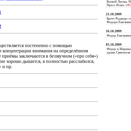
Боевой Лагерь 3
Пресс-Релиз. (
Ф
1
21.10.2009
Бретт Роджерс г
Федора Емельяне
2
16.10.2009
Федор Емельянен
05.10.2009
ществляется постепенно с помощью
Фёдор и Марина 
и концентрации внимания на определённом
храме Святителя 
 приёмы заключаются в беззвучном («про себя»)
не хорошо дышится, я полностью расслабился,
 и пр.