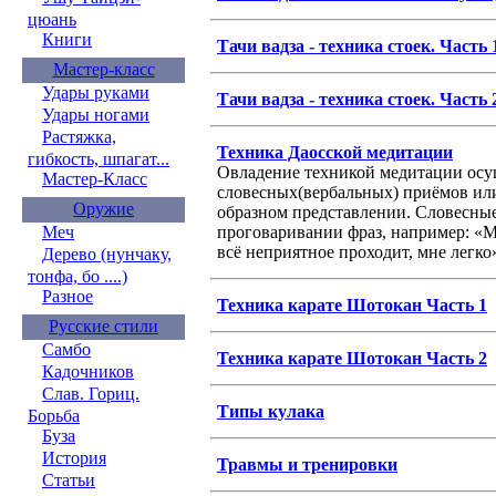
цюань
Книги
Тачи вадза - техника стоек. Часть 
Мастер-класс
Удары руками
Тачи вадза - техника стоек. Часть 
Удары ногами
Растяжка,
Техника Даосской медитации
гибкость, шпагат...
Овладение техникой медитации осу
Мастер-Класс
словесных(вербальных) приёмов ил
Оружие
образном представлении. Словесные
проговаривании фраз, например: «М
Меч
всё неприятное проходит, мне легко»
Дерево (нунчаку,
тонфа, бо ....)
Разное
Техника карате Шотокан Часть 1
Русские стили
Самбо
Техника карате Шотокан Часть 2
Кадочников
Слав. Гориц.
Типы кулака
Борьба
Буза
История
Травмы и тренировки
Статьи