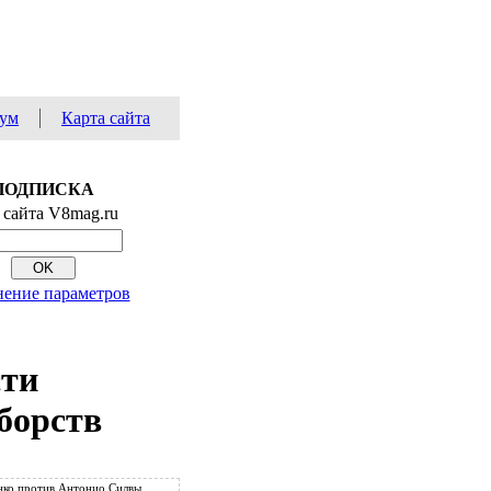
ум
Карта сайта
ПОДПИСКА
 сайта V8mag.ru
ение параметров
сти
борств
ко против Антонио Силвы.