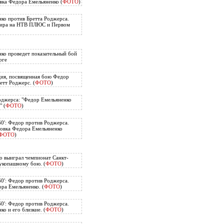
вка Федора Емельяненко (
ФОТО
)
ко против Бретта Роджерса.
нира на НТВ ПЛЮС и Первом
ко проведет показательный бой
рге
ия, посвященная бою Федор
етт Роджерс. (
ФОТО
)
оджерса: "Федор Емельяненко
" (
ФОТО
)
60': Федор против Роджерса.
овка Федора Емельяненко
ФОТО
)
о выиграл чемпионат Санкт-
укопашному бою. (
ФОТО
)
60': Федор против Роджерса.
ра Емельяненко. (
ФОТО
)
60': Федор против Роджерса.
о и его близкие. (
ФОТО
)