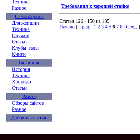
Техника
Требования к хорошей стойке
Разное
Самооборона
Статьи 126 - 150 из 185
Для женщин
Начало
|
Пред.
|
1
2
3
4
5
6
7
8
|
След.
Техника
Оружие
Статьи
Клубы, залы
Книги
Таеквондо
История
Техника
Хапкидо
Статьи
Разное
Обзоры сайтов
Разное
Добавить статью