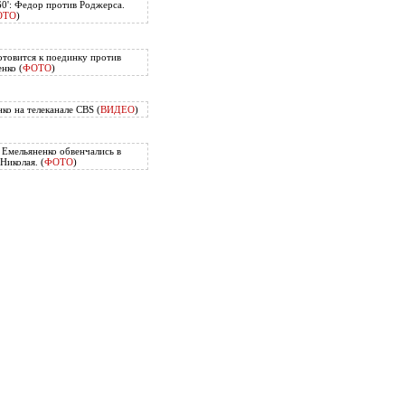
60': Федор против Роджерса.
ОТО
)
отовится к поединку против
нко (
ФОТО
)
ко на телеканале CBS (
ВИДЕО
)
Емельяненко обвенчались в
Николая. (
ФОТО
)