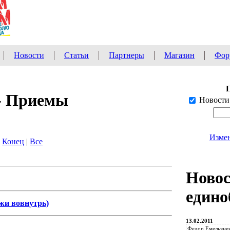
Новости
Статьи
Партнеры
Магазин
Фор
- Приемы
Новости
Измен
|
Конец
|
Все
Ново
едино
ужи вовнутрь)
13.02.2011
Федор Емельянен