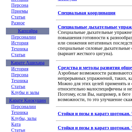
Персона
Приемы
Специальная координация
Статьи
Разное
Специальные дыхательные упраж
Капоэйра
Специальные дыхательные упражне
Персоналии
повышения готовности к разнообра
или снижения негативных последств
История
специальные силовые дыхательные 
Техника
(вариант жесткого цигуна).
Статьи
Карате Ашихара
Средства и методы развития общ
История
Аэробные возможности развиваютс
Персона
непрерывных упражнений, таких, как
Техника
Можно для этих целей применять и
Статьи
относительно малоспецифичны и не 
Клубы и залы
Поэтому, если Вы, например, в бег
возможности, то это улучшение ска
Карате Киокушин
Персоналии
Техника
Стойки и позы в каратэ шотокан. 
Клубы, залы
Ката
Стойки и позы в каратэ шотокан. 
Статьи