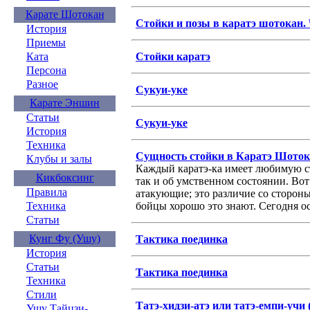
Карате Шотокан
Стойки и позы в каратэ шотокан. 
История
Приемы
Стойки каратэ
Ката
Персона
Разное
Сукуи-уке
Карате Эншин
Статьи
Сукуи-уке
История
Техника
Сущность стойки в Каратэ Шото
Клубы и залы
Каждый каратэ-ка имеет любимую сто
Кикбоксинг
так и об умственном состоянии. Во
Правила
атакующие; это различие со сторон
бойцы хорошо это знают. Сегодня о
Техника
Статьи
Кунг Фу (Ушу)
Тактика поединка
История
Статьи
Тактика поединка
Техника
Стили
Татэ-хидзи-атэ или татэ-емпи-учи 
Ушу Тайцзи-