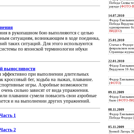
Победа Силвы те
раунде (
ФОТО-
14.07.2010
Федор Емельяне
Победа Вердума 
нения
одновременно б
ВИДЕО
)
ния в рукопашном бою выполняются с целью
зным ситуациям, возникающим в ходе поединка,
25.01.2010
ий таких ситуаций. Для этого используются
Статья о Федоре
системы по японской терминологии ибуки
февральском ном
Страницы журнал
22.01.2010
Фёдор Емельянен
ей выносливости
Вердумом 16 Апр
я эффективно при выполнении длительных
 кроссовый бег, ходьба на лыжах, плавание.
Федор Емельянен
(
ФОТО
)
 спортивные игры. Аэробные возможности
очень сильно зависят от вида упражнения.
09.11.2009
е или плавании сумели повысить свои аэробные
Фёдор Емельянен
жется и на выполнении других упражнений.
было (
ФОТО-ВИ
08.11.2009
Федор Емельянен
Часть 1
Победа Федора (
05.11.2009
Часть 2
Боевой Лагерь 3