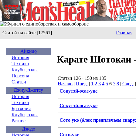
Статей на сайте [17561]
Главная
Айкидо
Карате Шотокан 
История
Техника
Клубы, залы
Персона
Статьи 126 - 150 из 185
Статьи
Начало
|
Пред.
|
1
2
3
4
5
6
7
8
|
След.
Джиу-Джитсу
Сокутэй-осае-уке
История
Техника
Сокутэй-осае-уке
Бразилия
Клубы, залы
Сото укэ (блок предплечьем снар
Разное
Дзюдо
Сото-уке
История