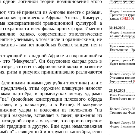
и одной логичной теории возникновения этого
Ударная трениро
Федор Емельянен
ют, что её привезли из Анголы вместе с рабами,
Трансляция тур
 западная тропическая Африка: Ангола, Камерун,
канале (
ВИДЕО
)
ьма консервативной традиционной культурой, а
30.10.2009
ью сохранности всех фольклорных форм. Именно
Федор Емельянен
азилию, однако, современные этнологические
в Санкт-Петербу
инятые учёными, в том числе и бразильскими, не
ьтатов - там нет подобных боевых танцев, нет и
Пресс-конференц
Емельяненко - Бр
ществующий в западной Африке и сохранившийся
Тренер Бретта Р
- это "Макулеле". Он безусловно сыграл роль в
будет шокирован
эйры, это и есть африканский вклад в развитие
ния, ритм и рисунок принципиально различаются
Боевой Лагерь 3
Утренняя тренир
(продолжение) (
о" (длинными ножами для рубки тростника) или с
 предплечье), этим оружием пляшущие наносят
28.10.2009
ожам партнёра, в промежутках между ударами
Иван Емельяненк
"па" (подобные конструкции плясового обряда
Петербурга по р
авян, и у кавказцев, и в Китае). В макулеле
Боевой Лагерь 3
 нижние удары и подсечки из положения "на
Тренировка Федо
ущий макулеле, вставляет в танец движения из
я исходной формы макулеле, это просто перенос
Боевой Лагерь 3
ой традиции в другую. Ещё одна немаловажная
Федор Емельяненк
римбао" - священный инструмент капоэйры, если