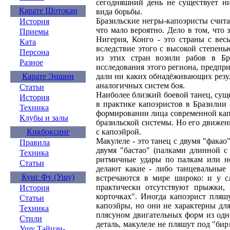
сегодняшний день не существует н
Карате Шотокан
вида борьбы.
Бразильские негры-капоэристы счита
История
что мало вероятно. Дело в том, что
Приемы
Нигерия, Конго - это страны с вес
Ката
вследствие этого с высокой степен
Персона
из этих стран возили рабов в Бр
Разное
исследования этого региона, предпр
Карате Эншин
дали ни каких обнадёживающих резул
аналогичных систем боя.
Статьи
Наиболее близкий боевой танец, су
История
в практике капоэристов в Бразилии 
Техника
формировании лица современной капо
Клубы и залы
бразильской системы. Но его движе
Кикбоксинг
с капоэйрой.
Макулеле - это танец с двумя "фака
Правила
двумя "бастао" (палками длинной с
Техника
ритмичные удары по палкам или н
Статьи
делают какие - либо танцевальные 
Кунг Фу (Ушу)
встречаются в мире широко: и у сл
практически отсутствуют прыжки,
История
корточках". Иногда капоэрист пляш
Статьи
капоэйры, но они не характерны дл
Техника
плясуном двигательных форм из одн
Стили
деталь, макулеле не пляшут под "би
Ушу Тайцзи-