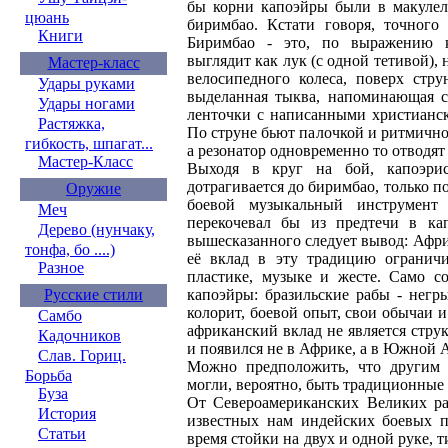
бы корни капоэйры были в макулеле
цюань
биримбао. Кстати говоря, точного
Книги
Биримбао - это, по выражению к
выглядит как лук (с одной тетивой), 
Мастер-класс
велосипедного колеса, поверх стру
Удары руками
выделанная тыква, напоминающая с
Удары ногами
ленточки с написанными христианск
Растяжка,
По струне бьют палочкой и ритмично 
гибкость, шпагат...
а резонатор одновременно то отводят
Мастер-Класс
Выходя в круг на бой, капоэрис
дотрагивается до биримбао, только по
Оружие
боевой музыкальный инструмент 
Меч
перекочевал бы из предтечи в кап
Дерево (нунчаку,
вышесказанного следует вывод: Африк
тонфа, бо ....)
её вклад в эту традицию ограничи
Разное
пластике, музыке и жесте. Само с
Русские стили
капоэйры: бразильские рабы - негр
колорит, боевой опыт, свои обычаи 
Самбо
африканский вклад не является стр
Кадочников
и появился не в Африке, а в Южной А
Слав. Гориц.
Можно предположить, что другим 
Борьба
могли, вероятно, быть традиционны
Буза
От Североамериканских Великих ра
История
известных нам индейских боевых п
Статьи
время стойки на двух и одной руке, 