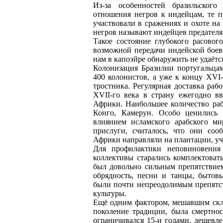
Из-за особенностей бразильского
отношения негров к индейцам, те п
участвовали в сражениях и охоте на
негров называют индейцев предател
Такое состояние глубокого расовог
возможной передачи индейской боев
нам в капоэйре обнаружить не удаётс
Колонизация Бразилии португальцам
400 колонистов, а уже к концу XVI
тростника. Регулярная доставка рабо
XVII-го века в страну ежегодно вв
Африки. Наибольшее количество раб
Конго, Камерун. Особо ценились
влиянием исламского арабского ми
прислуги, считалось, что они сооб
Африки направляли на плантации, уч
Для профилактики неповиновения
коллективы старались комплектоват
был довольно сильным препятствием
обрядность, песни и танцы, бытов
были почти непреодолимым препятс
культуры.
Ещё одним фактором, мешавшим скл
поколение традиции, была смертнос
ограничивался 15-и годами, дешевл