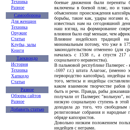
Техника
боевые движения были переняты 
Разное
включены в боевой пляс, но и так
объяснении происхождения капоэйры
Самооборона
борьбы, такие как, удары ногами и,
Для женщин
известных нам на сегодняшний день
Техника
наш взгляд, на формирование совре
Оружие
влияния было ещё меньше, чем африк
Статьи
Влияние индейских традиций на 
минимальным потому, что уже в 175
Клубы, залы
законодательством отменено (для с
Книги
началась с 1538 г., а спустя 217
Таеквондо
социального неравенства).
История
В пальмовой республике Палмерес - 
Техника
-1697 г.г.) штата Алагоас, (именно
первородство капоэйры), индейцы н
Хапкидо
того, метисы и индейцы составляли
Статьи
каком взаимном творчестве рабов (
Разное
быть и речи. Правда, рабы доказавш
Обзоры сайтов
получали от Палмерес "вольную", 
Разное
низкую социальную ступень в этой 
доходила до того, что свободным 
Добавить статью
религиозные собрания и народные п
обряде капоэристов.
Довольно низким положением пользо
индейцев с неграми.