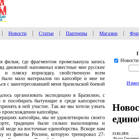
Новости
Статьи
Партнеры
Магазин
Фор
Новости
ся фильм, где фрагментом промелькнула запись
Ряд движений напоминал известные мне русские
 и пляску вприсядку, свойственную всем
а было мало материалов по капоэйре и мне не
Измен
ься с заинтересовавшей меня бразильской боевой
алось организовать экспедицию в Бразилию, с
ы и пособирать бытующие в среде капоэристов
Ново
ринять в ней участие. Так же мы хотели узнать
о происхождении капоэйры.
едино
дерациях капоэйры, мы не удовлетворили своего
орте, традиции были сильно выхолощены и
й моде на восточные единоборства. Вскоре нам
13.02.2011
ку из фавелы Росини, которую тренировал 27-
Федор Емельянен