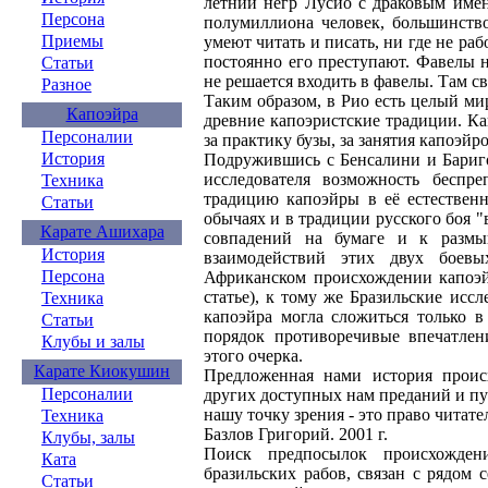
летний негр Лусио с драковым имен
Персона
полумиллиона человек, большинство
Приемы
умеют читать и писать, ни где не раб
постоянно его преступают. Фавелы 
Статьи
не решается входить в фавелы. Там св
Разное
Таким образом, в Рио есть целый ми
Капоэйра
древние капоэристские традиции. Ка
Персоналии
за практику бузы, за занятия капоэйр
История
Подружившись с Бенсалини и Бариго
исследователя возможность беспре
Техника
традицию капоэйры в её естественн
Статьи
обычаях и в традиции русского боя 
Карате Ашихара
совпадений на бумаге и к размы
История
взаимодействий этих двух боевы
Персона
Африканском происхождении капоэй
статье), к тому же Бразильские ис
Техника
капоэйра могла сложиться только в
Статьи
порядок противоречивые впечатлен
Клубы и залы
этого очерка.
Карате Киокушин
Предложенная нами история проис
Персоналии
других доступных нам преданий и пу
нашу точку зрения - это право читате
Техника
Базлов Григорий. 2001 г.
Клубы, залы
Поиск предпосылок происхожден
Ката
бразильских рабов, связан с рядом 
Статьи