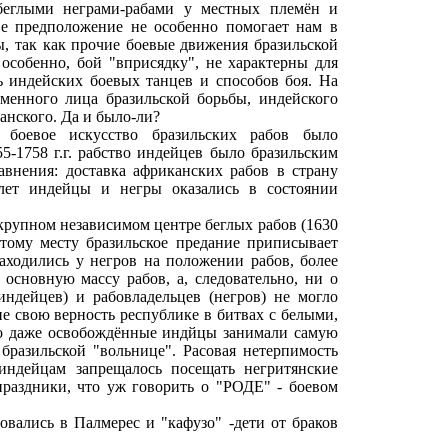
беглыми неграми-рабами у местных племён и
ое предположение не особенно помогает нам в
, так как прочие боевые движения бразильской
 особенно, бой "вприсядку", не характерны для
 индейских боевых танцев и способов боя. На
менного лица бразильской борьбы, индейского
анского. Да и было-ли?
боевое искусство бразильских рабов было
5-1758 г.г. рабство индейцев было бразильским
равнения: доставка африканских рабов в страну
 лет индейцы и негры оказались в состоянии
крупном независимом центре беглых рабов (1630
 этому месту бразильское предание приписывает
аходились у негров на положении рабов, более
 основную массу рабов, а, следовательно, ни о
индейцев) и рабовладельцев (негров) не могло
ие свою верность республике в битвах с белыми,
но даже освобождённые индйцы занимали самую
бразильской "вольнице". Расовая нетерпимость
индейцам запрещалось посещать негритянские
раздники, что уж говорить о "РОДЕ" - боевом
вались в Палмерес и "кафузо" -дети от браков