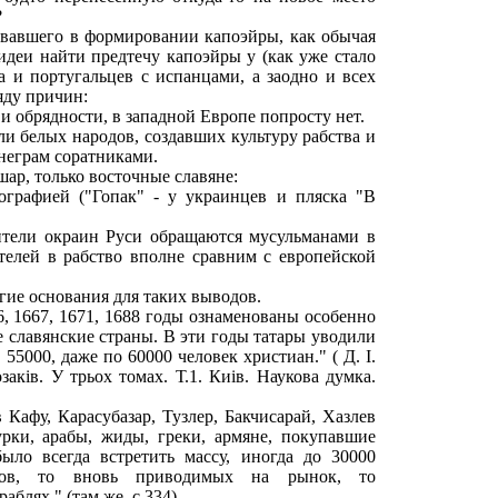
?
вовавшего в формировании капоэйры, как обычая
идеи найти предтечу капоэйры у (как уже стало
а и португальцев с испанцами, а заодно и всех
яду причин:
 обрядности, в западной Европе попросту нет.
и белых народов, создавших культуру рабства и
 неграм соратниками.
шар, только восточные славяне:
ографией ("Гопак" - у украинцев и пляска "В
ели окраин Руси обращаются мусульманами в
телей в рабство вполне сравним с европейской
угие основания для таких выводов.
96, 1667, 1671, 1688 годы ознаменованы особенно
 славянские страны. В эти годы татары уводили
 55000, даже по 60000 человек христиан." ( Д. I.
закiв. У трьох томах. Т.1. Киiв. Наукова думка.
Кафу, Карасубазар, Тузлер, Бакчисарай, Хазлев
урки, арабы, жиды, греки, армяне, покупавшие
ло всегда встретить массу, иногда до 30000
иков, то вновь приводимых на рынок, то
аблях." (там же, с.334)