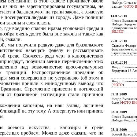
ем Бенсалини. В этой фавеле проживает около
Победа Силвы те
 из них не зарегистрированы государством, не
раунде (
ФОТО-
отают и балансируют на грани закона, а зачастую
14.07.2010
не посещаются людьми из города. Даже полиция
Федор Емельяне
ои законы и своя власть.
Победа Вердума 
р, где воедино спаяны нравы уголовной среды и
одновременно б
ВИДЕО
)
поэйра очень долго была вне закона и также как
ой, сажали.
25.01.2010
й, мы получили редкую даже для бразильского
Статья о Федоре
февральском ном
пятственно навещать фавелу и рассматривать
Страницы журнал
ой среде. Схожесть ряда черт в капоэристских
"вприсядку", побудили меня к перечислению этих
22.01.2010
шлению над возможностью кросс-культурных
Фёдор Емельянен
Вердумом 16 Апр
х традиций. Распространённое предание об
ры меня совершенно не устраивало (об этом в
Федор Емельянен
следователи пришли к единодушному выводу, что
(
ФОТО
)
 Бразилии. Стремление привести в логический
ия от бразилькой экспедиции стали причиной
09.11.2009
Фёдор Емельянен
было (
ФОТО-ВИ
хождения капоэйры, на наш взгляд, логичней
бликаций на эту тему. А отвергнуть или принять
08.11.2009
ля.
Федор Емельянен
Победа Федора (
ия боевого искусства - капоэйры в среде
05.11.2009
серьёзных проблем. Можно даже сказать, что на
Боевой Лагерь 3