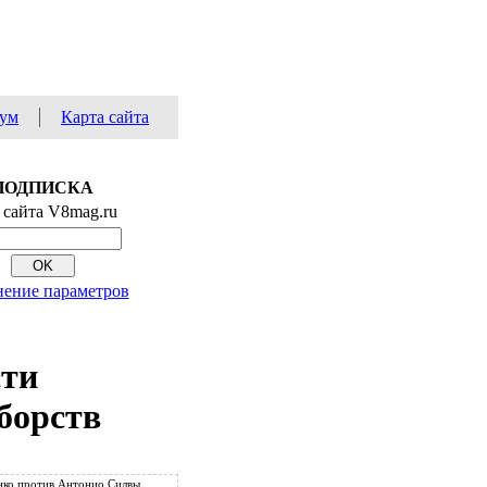
ум
Карта сайта
ПОДПИСКА
 сайта V8mag.ru
ение параметров
сти
борств
ко против Антонио Силвы.