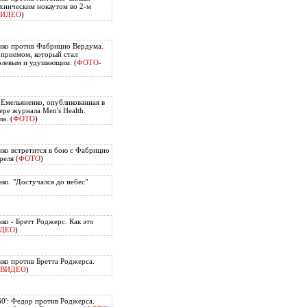
хническим нокаутом во 2-м
ВИДЕО
)
нко против Фабрицио Вердума.
приемом, который стал
олевым и удушающим. (
ФОТО-
 Емельяненко, опубликованная в
ере журнала Men's Health.
а. (
ФОТО
)
ко встретится в бою с Фабрицио
еля (
ФОТО
)
ко. "Достучался до небес"
ко - Бретт Роджерс. Как это
ДЕО
)
ко против Бретта Роджерса.
ВИДЕО
)
60': Федор против Роджерса.