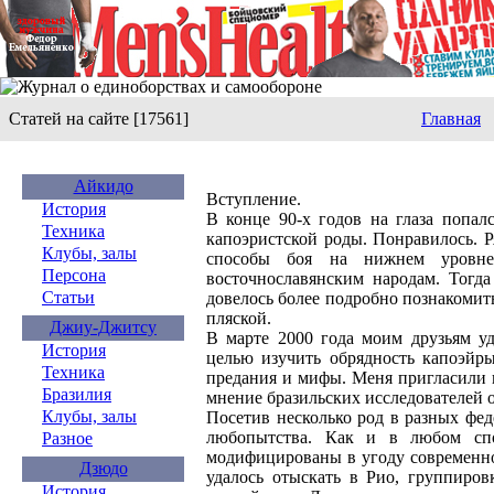
Статей на сайте [17561]
Главная
Айкидо
Вступление.
История
В конце 90-х годов на глаза попал
Техника
капоэристской роды. Понравилось. 
Клубы, залы
способы боя на нижнем уровне
Персона
восточнославянским народам. Тогд
Статьи
довелось более подробно познакомит
пляской.
Джиу-Джитсу
В марте 2000 года моим друзьям уд
История
целью изучить обрядность капоэйр
Техника
предания и мифы. Меня пригласили п
Бразилия
мнение бразильских исследователей 
Клубы, залы
Посетив несколько род в разных фе
любопытства. Как и в любом сп
Разное
модифицированы в угоду современно
Дзюдо
удалось отыскать в Рио, группиров
История