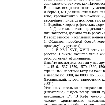
социальную структуру, как Палмерес
В поисках исходного этноса, участ
и борьбы, мы должны отказаться от 
ясно) краснокожих и чернокожих. Д
европейцев придётся исключить по р
1. Подобных хореографических форм и
2. Да и с какой стати представител
плантаторства, должны стать рабам -
Из всех этносов, населявших земной 
1. Обладают подобной боевой хоре
присядку" - у русских).
2. В XVI, XVII, XVIII веках жит
рабство. Причём, масштаб угона жи
работорговлей африканцами.
Давайте посмотрим, есть ли у нас др
" …1516, 1537, 1559, 1579, 1589, 15
страшными набегами татар на южные
в неволю по 5000, по 8000, по 15000,
Яворницький. Iсторiя запорозьких ко
с.331)
Угнанных невольников отправляли в 
(Евпаторию). "Здесь всегда жили т
невольников,…". "В Кафе можно бы
человек, христианских невольн
отправляемых в далёкие страны на кор