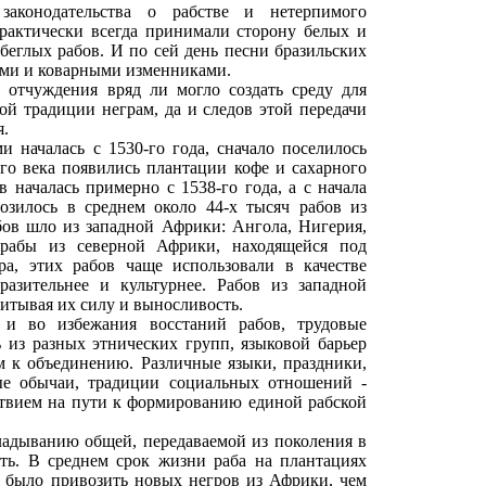
 законодательства о рабстве и нетерпимого
рактически всегда принимали сторону белых и
 беглых рабов. И по сей день песни бразильских
ями и коварными изменниками.
о отчуждения вряд ли могло создать среду для
ой традиции неграм, да и следов этой передачи
я.
и началась с 1530-го года, сначало поселилось
-го века появились плантации кофе и сахарного
в началась примерно с 1538-го года, а с начала
озилось в среднем около 44-х тысяч рабов из
ов шло из западной Африки: Ангола, Нигерия,
 рабы из северной Африки, находящейся под
ра, этих рабов чаще использовали в качестве
разительнее и культурнее. Рабов из западной
итывая их силу и выносливость.
 и во избежания восстаний рабов, трудовые
ь из разных этнических групп, языковой барьер
 к объединению. Различные языки, праздники,
ые обычаи, традиции социальных отношений -
твием на пути к формированию единой рабской
адыванию общей, передаваемой из поколения в
ть. В среднем срок жизни раба на плантациях
е было привозить новых негров из Африки, чем