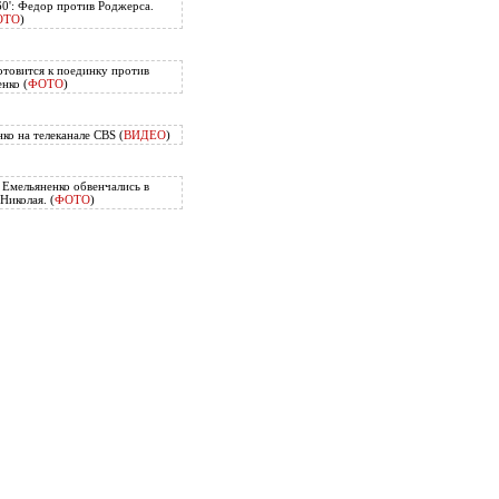
60': Федор против Роджерса.
ОТО
)
отовится к поединку против
нко (
ФОТО
)
ко на телеканале CBS (
ВИДЕО
)
Емельяненко обвенчались в
Николая. (
ФОТО
)