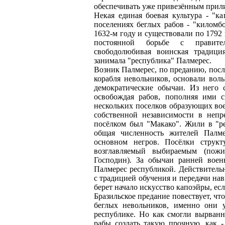
обеспечивать уже привезённым прил
Некая единая боевая культура - "к
поселениях беглых рабов - "киломб
1632-м году и существовали по 1792 
постоянной борьбе с правите
свободолюбивая воинская традици
занимала "республика" Палмерес.
Возник Палмерес, по преданию, после 
корабля невольников, основали вол
демократические обычаи. Из него 
освобождая рабов, пополняя ими с
нескольких поселков образующих во
собственной независимости в неп
посёлком был "Макако". Жили в "р
общая численность жителей Палме
основном негров. Посёлки струк
возглавляемый выбираемым (пожи
Господин). За обычаи ранней воен
Палмерес республикой. Действительн
с традицией обучения и передачи нав
берет начало искусство капоэйры, ес
Бразильское предание повествует, ч
беглых невольников, именно они 
республике. Но как смогли вырванн
рабы создать такую прочную, как -