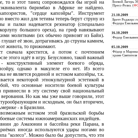
, то и этот танец сопровождался бы игрой на
Боевой Лагерь 3
Пресс-Релиз. (
Ф
 эквивалента биримбао в Африке не найдено.
апоэристов, "сердце капоэйры". Инструмент
21.10.2009
но вместо жил для тетивы теперь берут струну из
Бретт Роджерс г
Федора Емельяне
ны и палки надевается резонатор (специально
корлупу большого ореха), на гриф навязывают
16.10.2009
ими молитвами (их обычно привозят из Байи).
Федор Емельянен
глушат её звон, дотрагиваясь до струны камнем,
 от живота, то прижимают.
05.10.2009
т сначала крестится, а потом с почтением
Фёдор и Марина 
храме Святителя 
сле этого идёт в игру. Безусловно, такой важный
- конструктивный элемент боевого обряда,
оэйру, однако в макулеле его нет. Из всего
а не является родиной и истоком капоэйры, т.к.
вается некоторой этнокультурной эстетикой в
обой, что основные носители боевой культуры
ы привнесли в эту систему свой национальный
и верования. Но как мы уже выше говорили, этот
уктурообразующим и исходным, он был вторичен,
мерике - в Бразилии.
возможным истоком этой бразильской борьбы
е боевые системы южноамериканских индейцев.
внин до Амазонии и бассейна реки Парана, в
риёмах иногда используются удары ногами во
типа "колесо". Можно было бы допустить, что эти