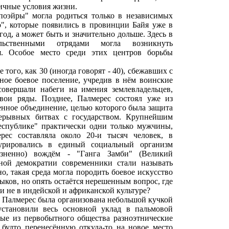
ичные условия жизни.
апоэйры" могла родиться только в независимых
о", которые появились в провинции Байя уже в
год, а может быть и значительно дольше. Здесь в
льственными отрядами могла возникнуть
я. Особое место среди этих центров борьбы
того, как 30 (иногда говорят - 40), сбежавших с
ьное боевое поселение, учредив в нём воинские
совершали набеги на имения землевладельцев,
вои ряды. Позднее, Палмерес состоял уже из
енное объединение, целью которого была защита
рерывных битвах с государством. Крупнейшим
еспублике" практически одни только мужчины,
рес составляла около 20-и тысяч человек, в
турировались в единый социальный организм
зненно) вождём - "Ганга Замби" (Великий
ной демократии современники стали называть
о, такая среда могла породить боевое искусство
ыков, но опять остаётся нерешенным вопрос, где
ли не в индейской и африканской культуре?
то Палмерес была организована небольшой кучкой
установили весь основной уклад в пальмовой
ые из первобытного общества разноэтнические
 будто перенесённую откуда-то на новое место