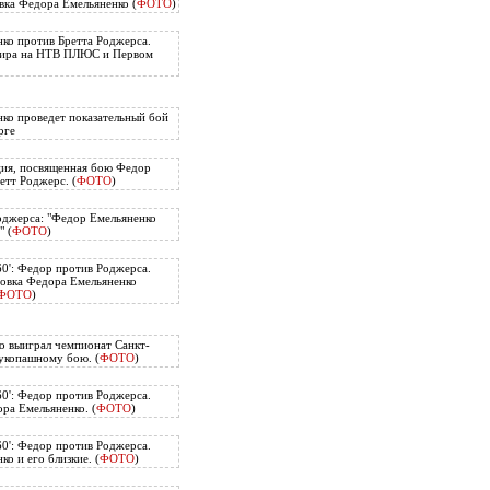
вка Федора Емельяненко (
ФОТО
)
ко против Бретта Роджерса.
нира на НТВ ПЛЮС и Первом
ко проведет показательный бой
рге
ия, посвященная бою Федор
етт Роджерс. (
ФОТО
)
оджерса: "Федор Емельяненко
" (
ФОТО
)
60': Федор против Роджерса.
овка Федора Емельяненко
ФОТО
)
о выиграл чемпионат Санкт-
укопашному бою. (
ФОТО
)
60': Федор против Роджерса.
ра Емельяненко. (
ФОТО
)
60': Федор против Роджерса.
о и его близкие. (
ФОТО
)