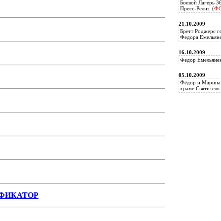
Боевой Лагерь 3
Пресс-Релиз. (
Ф
21.10.2009
Бретт Роджерс г
Федора Емельяне
16.10.2009
Федор Емельянен
05.10.2009
Фёдор и Марина 
храме Святителя 
ИФИКАТОР