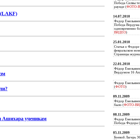
Победа Силвы те
раунде (
ФОТО-
n (LAKF)
14.07.2010
Федор Емельяне
Победа Вердума 
одновременно б
ВИДЕО
)
25.01.2010
Статья о Федоре
февральском ном
Страницы журнал
22.01.2010
Фёдор Емельянен
Вердумом 16 Апр
изм
Федор Емельянен
(
ФОТО
)
ли?
09.11.2009
Фёдор Емельянен
было (
ФОТО-ВИ
08.11.2009
и Ашихара ученикам
Федор Емельянен
Победа Федора (
05.11.2009
Боевой Лагерь 3