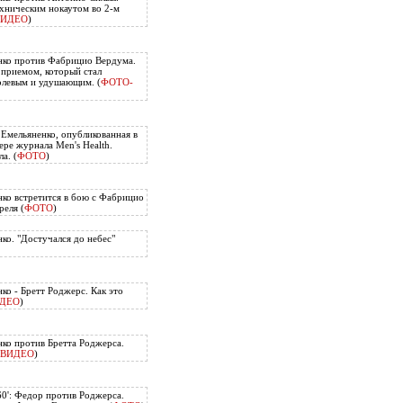
хническим нокаутом во 2-м
ВИДЕО
)
нко против Фабрицио Вердума.
приемом, который стал
олевым и удушающим. (
ФОТО-
 Емельяненко, опубликованная в
ере журнала Men's Health.
а. (
ФОТО
)
ко встретится в бою с Фабрицио
еля (
ФОТО
)
ко. "Достучался до небес"
ко - Бретт Роджерс. Как это
ДЕО
)
ко против Бретта Роджерса.
ВИДЕО
)
60': Федор против Роджерса.