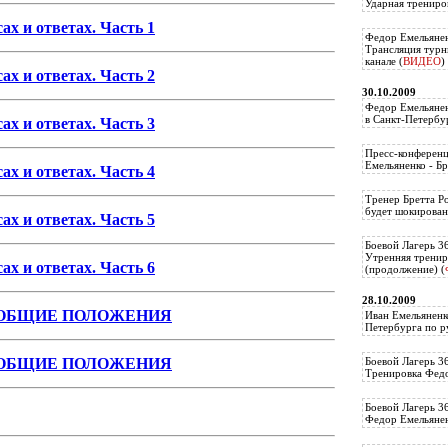
Ударная трениро
х и ответах. Часть 1
Федор Емельянен
Трансляция тур
канале (
ВИДЕО
)
х и ответах. Часть 2
30.10.2009
Федор Емельянен
в Санкт-Петербу
х и ответах. Часть 3
Пресс-конференц
Емельяненко - Бр
х и ответах. Часть 4
Тренер Бретта Р
будет шокирован
х и ответах. Часть 5
Боевой Лагерь 3
Утренняя тренир
х и ответах. Часть 6
(продолжение) (
28.10.2009
 ОБЩИЕ ПОЛОЖЕНИЯ
Иван Емельяненк
Петербурга по р
 ОБЩИЕ ПОЛОЖЕНИЯ
Боевой Лагерь 3
Тренировка Федо
Боевой Лагерь 3
Федор Емельяненк