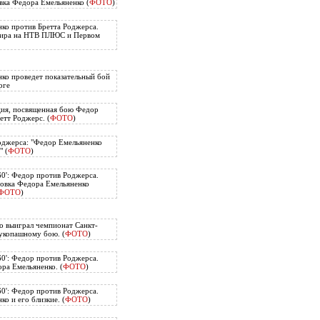
вка Федора Емельяненко (
ФОТО
)
ко против Бретта Роджерса.
нира на НТВ ПЛЮС и Первом
ко проведет показательный бой
рге
ия, посвященная бою Федор
етт Роджерс. (
ФОТО
)
оджерса: "Федор Емельяненко
" (
ФОТО
)
60': Федор против Роджерса.
овка Федора Емельяненко
ФОТО
)
о выиграл чемпионат Санкт-
укопашному бою. (
ФОТО
)
60': Федор против Роджерса.
ра Емельяненко. (
ФОТО
)
60': Федор против Роджерса.
о и его близкие. (
ФОТО
)