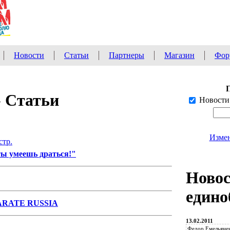
Новости
Статьи
Партнеры
Магазин
Фор
- Статьи
Новости
Измен
стр.
ты умеешь драться!"
Ново
едино
ARATE RUSSIA
13.02.2011
Федор Емельянен