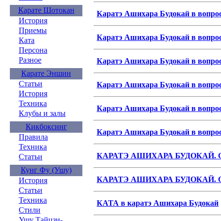
Карате Шотокан
Каратэ Ашихара Будокай в вопроса
История
Приемы
Каратэ Ашихара Будокай в вопроса
Ката
Персона
Разное
Каратэ Ашихара Будокай в вопроса
Карате Эншин
Статьи
Каратэ Ашихара Будокай в вопроса
История
Техника
Каратэ Ашихара Будокай в вопроса
Клубы и залы
Кикбоксинг
Каратэ Ашихара Будокай в вопроса
Правила
Техника
КАРАТЭ АШИХАРА БУДОКАЙ.
Статьи
Кунг Фу (Ушу)
КАРАТЭ АШИХАРА БУДОКАЙ.
История
Статьи
Техника
КАТА в каратэ Ашихара Будокай
Стили
Ушу Тайцзи-