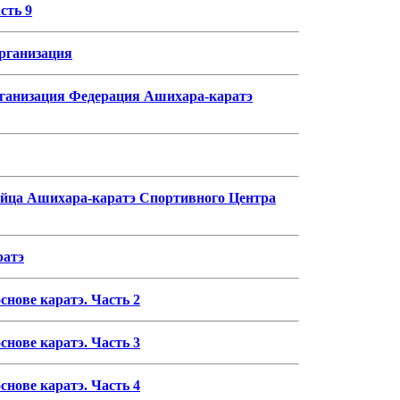
сть 9
рганизация
ганизация Федерация Ашихара-каратэ
йца Ашихара-каратэ Спортивного Центра
ратэ
нове каратэ. Часть 2
нове каратэ. Часть 3
нове каратэ. Часть 4