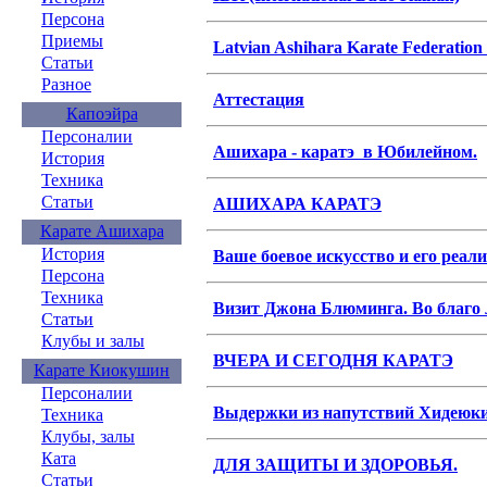
Персона
Приемы
Latvian Ashihara Karate Federatio
Статьи
Разное
Аттестация
Капоэйра
Персоналии
Ашихара - каратэ в Юбилейном.
История
Техника
Статьи
АШИХАРА КАРАТЭ
Карате Ашихара
История
Ваше боевое искусство и его реал
Персона
Техника
Визит Джона Блюминга. Во благо 
Статьи
Клубы и залы
ВЧЕРА И СЕГОДНЯ КАРАТЭ
Карате Киокушин
Персоналии
Выдержки из напутствий Хидеюк
Техника
Клубы, залы
Ката
ДЛЯ ЗАЩИТЫ И ЗДОРОВЬЯ.
Статьи