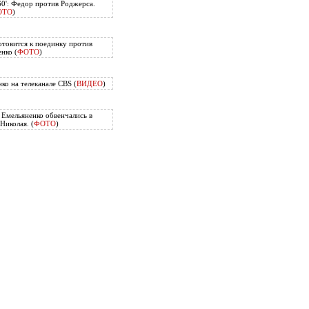
60': Федор против Роджерса.
ОТО
)
отовится к поединку против
нко (
ФОТО
)
ко на телеканале CBS (
ВИДЕО
)
Емельяненко обвенчались в
Николая. (
ФОТО
)