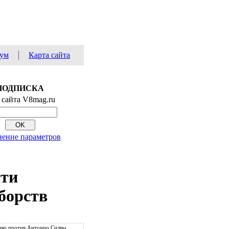
ум
Карта сайта
ПОДПИСКА
 сайта V8mag.ru
ение параметров
сти
борств
ко против Антонио Силвы.