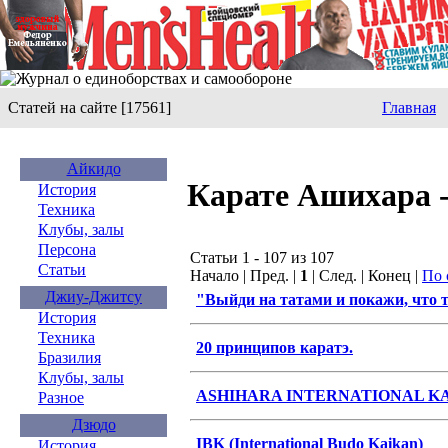
Статей на сайте [17561]
Главная
Айкидо
Карате Ашихара 
История
Техника
Клубы, залы
Персона
Статьи 1 - 107 из 107
Статьи
Начало | Пред. |
1
| След. | Конец |
По 
Джиу-Джитсу
"Выйди на татами и покажи, что 
История
Техника
20 принципов каратэ.
Бразилия
Клубы, залы
ASHIHARA INTERNATIONAL K
Разное
Дзюдо
IBK (International Budo Kaikan)
История