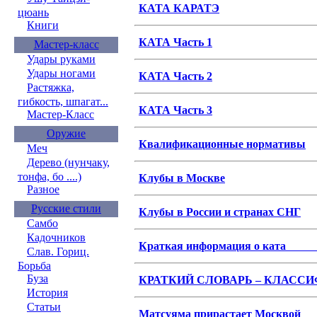
КАТА КАРАТЭ
цюань
Книги
КАТА Часть 1
Мастер-класс
Удары руками
Удары ногами
КАТА Часть 2
Растяжка,
гибкость, шпагат...
КАТА Часть 3
Мастер-Класс
Оружие
Квалификационные нормативы
Меч
Дерево (нунчаку,
тонфа, бо ....)
Клубы в Москве
Разное
Русские стили
Клубы в России и странах СНГ
Самбо
Кадочников
Краткая информация о ката
Слав. Гориц.
Борьба
Буза
КРАТКИЙ СЛОВАРЬ – КЛАСС
История
Статьи
Матсуяма прирастает Москвой