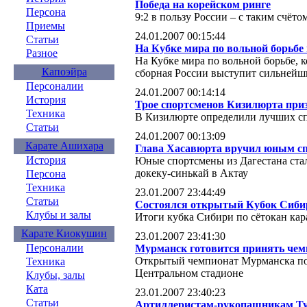
Победа на корейском ринге
Персона
9:2 в пользу России – с таким счё
Приемы
24.01.2007 00:15:44
Статьи
На Кубке мира по вольной борьбе
Разное
На Кубке мира по вольной борьбе, к
Капоэйра
сборная России выступит сильнейш
Персоналии
24.01.2007 00:14:14
История
Трое спортсменов Кизилюрта при
Техника
В Кизилюрте определили лучших с
Статьи
24.01.2007 00:13:09
Карате Ашихара
Глава Хасавюрта вручил юным сп
История
Юные спортсмены из Дагестана стал
докеку-синькай в Актау
Персона
Техника
23.01.2007 23:44:49
Статьи
Состоялся открытый Кубок Сибир
Клубы и залы
Итоги кубка Сибири по сётокан кар
Карате Киокушин
23.01.2007 23:41:30
Персоналии
Мурманск готовится принять чем
Открытый чемпионат Мурманска по
Техника
Центральном стадионе
Клубы, залы
Ката
23.01.2007 23:40:23
Статьи
Артиллеристам-рукопашникам Т