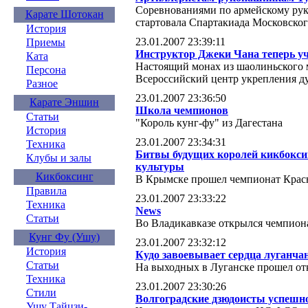
Соревнованиями по армейскому ру
Карате Шотокан
стартовала Спартакиада Московског
История
23.01.2007 23:39:11
Приемы
Инструктор Джеки Чана теперь у
Ката
Настоящий монах из шаолиньского 
Персона
Всероссийский центр укрепления д
Разное
23.01.2007 23:36:50
Карате Эншин
Школа чемпионов
Статьи
"Король кунг-фу" из Дагестана
История
23.01.2007 23:34:31
Техника
Битвы будущих королей кикбокси
Клубы и залы
культуры
Кикбоксинг
В Крымске прошел чемпионат Красн
Правила
23.01.2007 23:33:22
Техника
News
Статьи
Во Владикавказе открылся чемпион
Кунг Фу (Ушу)
23.01.2007 23:32:12
История
Кудо завоевывает сердца луганча
Статьи
На выходных в Луганске прошел о
Техника
23.01.2007 23:30:26
Стили
Волгоградские дзюдоисты успешн
Ушу Тайцзи-