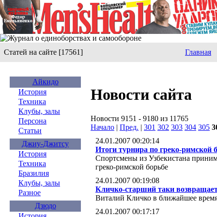
Статей на сайте [17561]
Главная
Айкидо
Новости сайта
История
Техника
Клубы, залы
Новости 9151 - 9180 из 11765
Персона
Начало
|
Пред.
|
301
302
303
304
305
3
Статьи
24.01.2007 00:20:14
Джиу-Джитсу
Итоги турнира по греко-римской 
История
Спортсмены из Узбекистана приним
Техника
греко-римской борьбе
Бразилия
24.01.2007 00:19:08
Клубы, залы
Кличко-старший таки возвращаетс
Разное
Виталий Кличко в ближайшее время
Дзюдо
24.01.2007 00:17:17
История