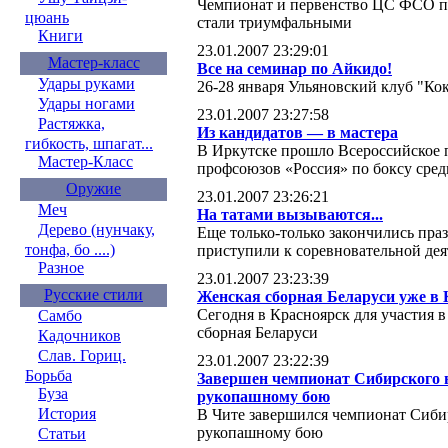
Чемпионат и первенство ЦС ФСО пр
цюань
стали триумфальными
Книги
23.01.2007 23:29:01
Мастер-класс
Все на семинар по Айкидо!
Удары руками
26-28 января Ульяновский клуб "К
Удары ногами
23.01.2007 23:27:58
Растяжка,
Из кандидатов — в мастера
гибкость, шпагат...
В Иркутске прошло Всероссийское 
Мастер-Класс
профсоюзов «Россия» по боксу сред
Оружие
23.01.2007 23:26:21
Меч
На татами вызываются...
Дерево (нунчаку,
Еще только-только закончились пра
тонфа, бо ....)
приступили к соревновательной дея
Разное
23.01.2007 23:23:39
Русские стили
Женская сборная Беларуси уже в 
Сегодня в Красноярск для участия
Самбо
сборная Беларуси
Кадочников
Слав. Гориц.
23.01.2007 23:22:39
Борьба
Завершен чемпионат Сибирского в
Буза
рукопашному бою
История
В Чите завершился чемпионат Сиби
рукопашному бою
Статьи