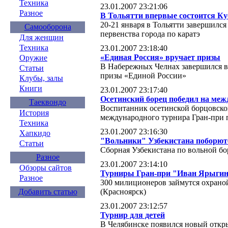
Техника
23.01.2007 23:21:06
Разное
В Тольятти впервые состоится Ку
20-21 января в Тольятти завершилс
Самооборона
первенства города по каратэ
Для женщин
Техника
23.01.2007 23:18:40
«Единая Россия» вручает призы
Оружие
В Набережных Челнах завершился в
Статьи
призы «Единой России»
Клубы, залы
Книги
23.01.2007 23:17:40
Осетинский борец победил на ме
Таеквондо
Воспитанник осетинской борцовско
История
международного турнира Гран-при 
Техника
23.01.2007 23:16:30
Хапкидо
"Вольники" Узбекистана поборют
Статьи
Сборная Узбекистана по вольной бо
Разное
23.01.2007 23:14:10
Обзоры сайтов
Турниры Гран-при "Иван Ярыгин"
Разное
300 милиционеров займутся охрано
(Красноярск)
Добавить статью
23.01.2007 23:12:57
Турнир для детей
В Челябинске появился новый откр