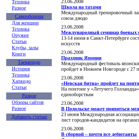
23.06.2008
Техника
Школа на татами
Разное
Международный тренировочный лаге
Самооборона
союза дзюдо
Для женщин
23.06.2008
Техника
Международный семинар боевых и
Оружие
13-14 июня в Санкт-Петербурге со
Статьи
искусств
Клубы, залы
23.06.2008
Книги
Праздник Японии
Таеквондо
Международный фестиваль японски
История
пройдет в Нижнем Новгороде с 27 
Техника
23.06.2008
Хапкидо
«Невская битва» пройдет на понт
Статьи
На понтоне у «Летучего Голландца
единоборствам
Разное
Обзоры сайтов
23.06.2008
Разное
В Подольске может появиться ме
23 июня Международная ассоциация
Добавить статью
лист городов-кандидатов на органи
23.06.2008
В сборной – почти все дебютанты