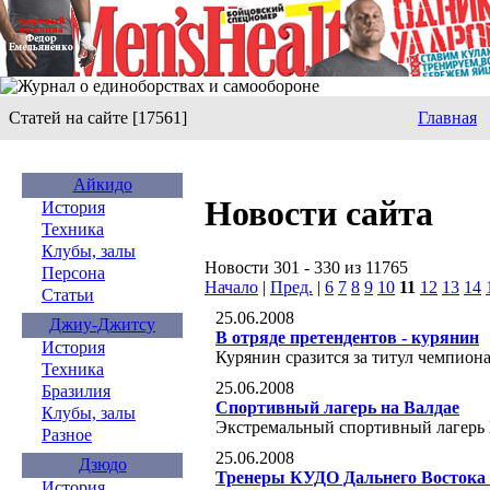
Статей на сайте [17561]
Главная
Айкидо
Новости сайта
История
Техника
Клубы, залы
Новости 301 - 330 из 11765
Персона
Начало
|
Пред.
|
6
7
8
9
10
11
12
13
14
Статьи
25.06.2008
Джиу-Джитсу
В отряде претендентов - курянин
История
Курянин сразится за титул чемпион
Техника
25.06.2008
Бразилия
Спортивный лагерь на Валдае
Клубы, залы
Экстремальный спортивный лагерь
Разное
25.06.2008
Дзюдо
Тренеры КУДО Дальнего Востока 
История