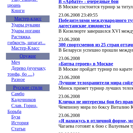
В «Арбате» - очередные бои
цюань
В Москве состоится турнир за титу
Книги
23.06.2008 23:49:55
Мастер-класс
Победителями международного т
Удары руками
дагестанские дзюдоисты
Удары ногами
В Кизилюрте завершился XVI межд
Растяжка,
23.06.2008
гибкость, шпагат...
300 спортсменов из 25 стран отта
Мастер-Класс
В Беларуси успешно прошли между
Оружие
23.06.2008
Меч
«Битва героев» в Москве
Дерево (нунчаку,
В Москве пройдет турнир по карате
тонфа, бо ....)
23.06.2008
Разное
Лучшие телохранители мира сойд
Русские стили
Минск примет турнир лучших тело
Самбо
23.06.2008
Кадочников
Кличко не интересны бои без пра
Слав. Гориц.
Чемпиону мира по боксу Виталию К
Борьба
23.06.2008
Буза
«Я нахожусь в отличной форме, мо
История
Чагаева готовят к бою с Валуевым 
Статьи