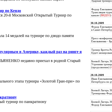
Ударная трениро
Федор Емельянен
ир по Кендо
Трансляция тур
ится 20-й Московский Открытый Турнир по
канале (
ВИДЕО
)
30.10.2009
Федор Емельянен
в Санкт-Петербу
ала 14 медалей на турнире по дзюдо памяти
Пресс-конференц
Емельяненко - Бр
Тренер Бретта Р
ярным в Америке, каждый раз на ринге я
будет шокирован
ЬЯНЕНКО недавно приехал в родной Старый
Боевой Лагерь 3
Утренняя тренир
(продолжение) (
28.10.2009
Иван Емельяненк
льного этапа турнира «Золотой Гран-при» по
Петербурга по р
Боевой Лагерь 3
Тренировка Федо
нкратиону
ый турнир по панкратиону
Боевой Лагерь 3
Федор Емельяненк