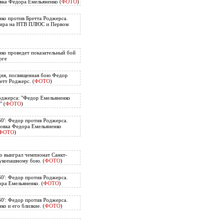
вка Федора Емельяненко (
ФОТО
)
ко против Бретта Роджерса.
нира на НТВ ПЛЮС и Первом
ко проведет показательный бой
рге
ия, посвященная бою Федор
етт Роджерс. (
ФОТО
)
оджерса: "Федор Емельяненко
" (
ФОТО
)
60': Федор против Роджерса.
овка Федора Емельяненко
ФОТО
)
о выиграл чемпионат Санкт-
укопашному бою. (
ФОТО
)
60': Федор против Роджерса.
ра Емельяненко. (
ФОТО
)
60': Федор против Роджерса.
о и его близкие. (
ФОТО
)