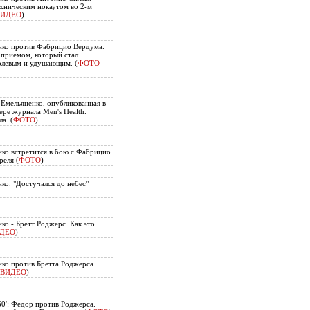
хническим нокаутом во 2-м
ВИДЕО
)
нко против Фабрицио Вердума.
приемом, который стал
олевым и удушающим. (
ФОТО-
 Емельяненко, опубликованная в
ере журнала Men's Health.
а. (
ФОТО
)
ко встретится в бою с Фабрицио
еля (
ФОТО
)
ко. "Достучался до небес"
ко - Бретт Роджерс. Как это
ДЕО
)
ко против Бретта Роджерса.
ВИДЕО
)
60': Федор против Роджерса.