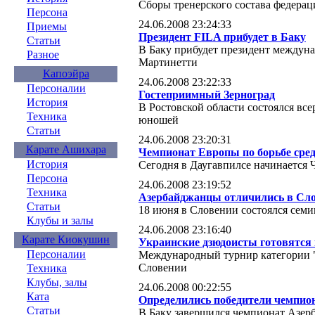
Сборы тренерского состава федера
Персона
24.06.2008 23:24:33
Приемы
Президент FILA прибудет в Баку
Статьи
В Баку прибудет президент междун
Разное
Мартинетти
Капоэйра
24.06.2008 23:22:33
Персоналии
Гостеприимный Зерноград
История
В Ростовской области состоялся вс
Техника
юношей
Статьи
24.06.2008 23:20:31
Карате Ашихара
Чемпионат Европы по борьбе сред
История
Сегодня в Даугавпилсе начинается 
Персона
24.06.2008 23:19:52
Техника
Азербайджанцы отличились в Сл
Статьи
18 июня в Словении состоялся семи
Клубы и залы
24.06.2008 23:16:40
Карате Киокушин
Украинские дзюдоисты готовятся
Персоналии
Международный турнир категории 
Словении
Техника
Клубы, залы
24.06.2008 00:22:55
Ката
Определились победители чемпион
Статьи
В Баку завершился чемпионат Азер