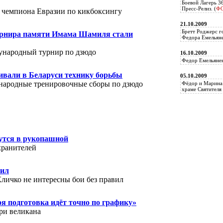
Боевой Лагерь 3
Пресс-Релиз. (
Ф
л чемпиона Евразии по кикбоксингу
21.10.2009
Бретт Роджерс г
урнира памяти Имама Шамиля стали
Федора Емельяне
ународный турнир по дзюдо
16.10.2009
Федор Емельянен
чивали в Беларуси технику борьбы
05.10.2009
народные тренировочные сборы по дзюдо
Фёдор и Марина 
храме Святителя 
утся в рукопашной
хранителей
вил
личко не интересны бои без правил
я подготовка идёт точно по графику»
три великана