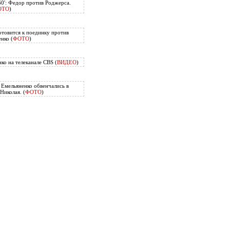
60': Федор против Роджерса.
ОТО
)
отовится к поединку против
нко (
ФОТО
)
ко на телеканале CBS (
ВИДЕО
)
Емельяненко обвенчались в
Николая. (
ФОТО
)