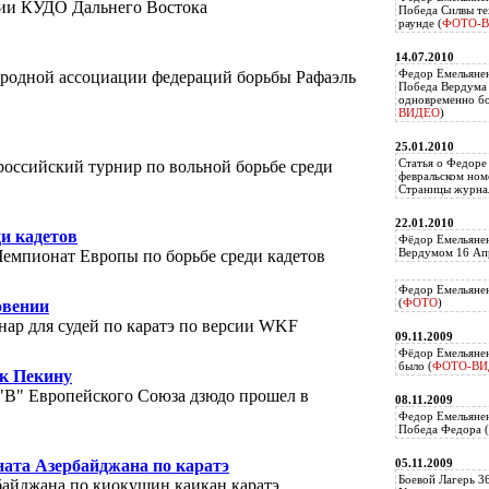
ции КУДО Дальнего Востока
Победа Силвы те
раунде (
ФОТО-
14.07.2010
Федор Емельяне
ародной ассоциации федераций борьбы Рафаэль
Победа Вердума 
одновременно б
ВИДЕО
)
25.01.2010
Статья о Федоре
ероссийский турнир по вольной борьбе среди
февральском ном
Страницы журнал
22.01.2010
и кадетов
Фёдор Емельянен
Вердумом 16 Апр
Чемпионат Европы по борьбе среди кадетов
Федор Емельянен
(
ФОТО
)
овении
нар для судей по каратэ по версии WKF
09.11.2009
Фёдор Емельянен
было (
ФОТО-ВИ
 к Пекину
"В" Европейского Союза дзюдо прошел в
08.11.2009
Федор Емельянен
Победа Федора (
ата Азербайджана по каратэ
05.11.2009
Боевой Лагерь 3
байджана по киокушин каикан каратэ