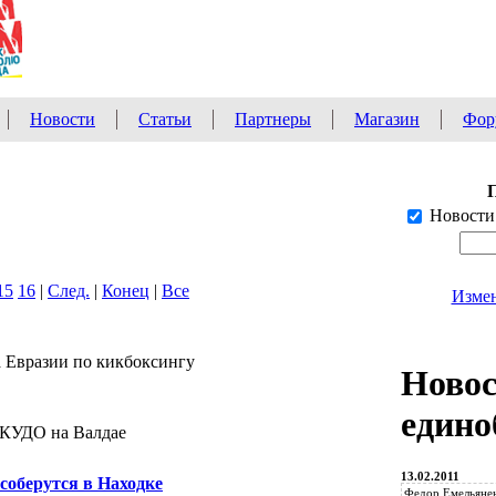
Новости
Статьи
Партнеры
Магазин
Фор
Новости
15
16
|
След.
|
Конец
|
Все
Измен
а Евразии по кикбоксингу
Ново
едино
 КУДО на Валдае
13.02.2011
соберутся в Находке
Федор Емельянен