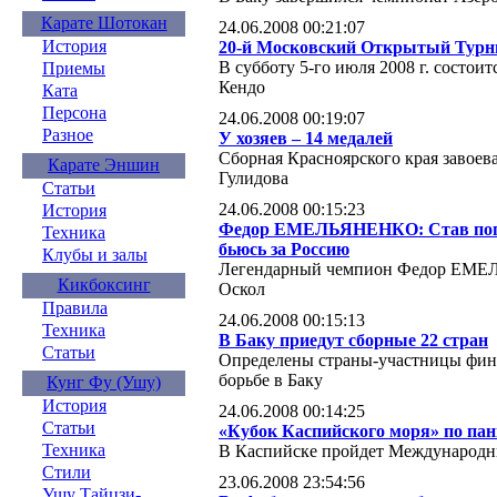
Карате Шотокан
24.06.2008 00:21:07
История
20-й Московский Открытый Турн
В субботу 5-го июля 2008 г. состо
Приемы
Кендо
Ката
Персона
24.06.2008 00:19:07
Разное
У хозяев – 14 медалей
Сборная Красноярского края завоев
Карате Эншин
Гулидова
Статьи
24.06.2008 00:15:23
История
Федор ЕМЕЛЬЯНЕНКО: Став попул
Техника
бьюсь за Россию
Клубы и залы
Легендарный чемпион Федор ЕМЕЛ
Кикбоксинг
Оскол
Правила
24.06.2008 00:15:13
Техника
В Баку приедут сборные 22 стран
Статьи
Определены страны-участницы фина
борьбе в Баку
Кунг Фу (Ушу)
История
24.06.2008 00:14:25
Статьи
«Кубок Каспийского моря» по па
Техника
В Каспийске пройдет Международн
Стили
23.06.2008 23:54:56
Ушу Тайцзи-