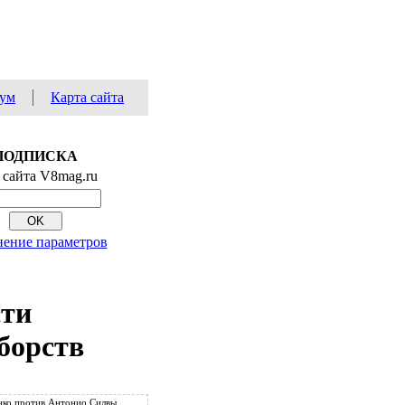
ум
Карта сайта
ПОДПИСКА
 сайта V8mag.ru
ение параметров
сти
борств
ко против Антонио Силвы.