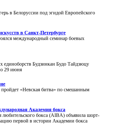
рь в Белоруссии под эгидой Европейского
скусств в Санкт-Петербурге
стоялся международный семинар боевых
х единоборств Будзинкан Будо Тайдзюцу
по 29 июня
оне
» пройдет «Невская битва» по смешанным
ждународная Академия бокса
 любительского бокса (AIBA) объявила шорт-
зацию первой в истории Академии бокса