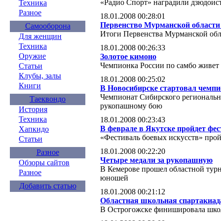
«Радио Спорт» наградили дзюдоис
Техника
Разное
18.01.2008 00:28:01
Первенство Мурманской области 
Самооборона
Итоги Первенства Мурманской обл
Для женщин
Техника
18.01.2008 00:26:33
Оружие
Золотое кимоно
Чемпионка России по самбо живет 
Статьи
Клубы, залы
18.01.2008 00:25:02
Книги
В Новосибирске стартовал чемп
Чемпионат Сибирского региональн
Таеквондо
рукопашному бою
История
Техника
18.01.2008 00:23:43
В феврале в Якутске пройдет фе
Хапкидо
«Фестиваль боевых искусств» пройд
Статьи
18.01.2008 00:22:20
Разное
Четыре медали за рукопашную
Обзоры сайтов
В Кемерове прошел областной тур
Разное
юношей
Добавить статью
18.01.2008 00:21:12
Областная школьная спартакиада
В Острогожске финишировала школ