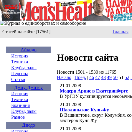
Статей на сайте [17561]
Главная
Айкидо
Новости сайта
История
Техника
Клубы, залы
Новости 1501 - 1530 из 11765
Персона
Начало
|
Пред.
|
46
47
48
49
50
51
52
Статьи
21.01.2008
Джиу-Джитсу
Модерн Арнис в Екатеринбурге
История
В УрГЭУ культивируется необычн
Техника
21.01.2008
Бразилия
Шаолиньское Кунг-Фу
Клубы, залы
В Вашингтоне, округ Колумбия, со
Разное
мастеров Кунг-Фу
Дзюдо
21.01.2008
История