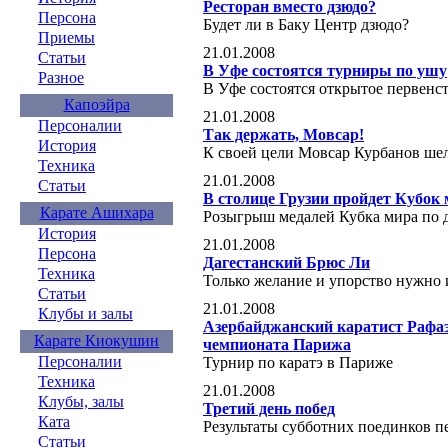
Ресторан вместо дзюдо?
Персона
Будет ли в Баку Центр дзюдо?
Приемы
21.01.2008
Статьи
В Уфе состоятся турниры по ушу
Разное
В Уфе состоятся открытое первенс
Капоэйра
21.01.2008
Персоналии
Так держать, Мовсар!
История
К своей цели Мовсар Курбанов шел
Техника
21.01.2008
Статьи
В столице Грузии пройдет Кубок 
Карате Ашихара
Розыгрыш медалей Кубка мира по д
История
21.01.2008
Персона
Дагестанский Брюс Ли
Техника
Только желание и упорство нужно 
Статьи
21.01.2008
Клубы и залы
Азербайджанский каратист Рафаэ
Карате Киокушин
чемпионата Парижа
Персоналии
Турнир по каратэ в Париже
Техника
21.01.2008
Клубы, залы
Третий день побед
Ката
Результаты субботних поединков п
Статьи