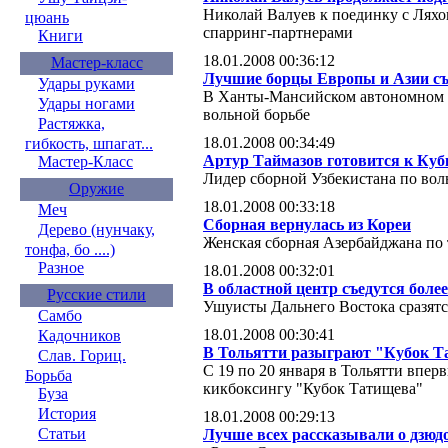
Николай Валуев к поединку с Ляхо
цюань
спарринг-партнерами
Книги
18.01.2008 00:36:12
Мастер-класс
Лучшие борцы Европы и Азии съ
Удары руками
В Ханты-Мансийском автономном 
Удары ногами
вольной борьбе
Растяжка,
18.01.2008 00:34:49
гибкость, шпагат...
Артур Таймазов готовится к Куб
Мастер-Класс
Лидер сборной Узбекистана по вол
Оружие
18.01.2008 00:33:18
Меч
Сборная вернулась из Кореи
Дерево (нунчаку,
Женская сборная Азербайджана по 
тонфа, бо ....)
Разное
18.01.2008 00:32:01
В областной центр съедутся боле
Русские стили
Ушуисты Дальнего Востока сразятс
Самбо
18.01.2008 00:30:41
Кадочников
В Тольятти разыграют "Кубок 
Слав. Гориц.
С 19 по 20 января в Тольятти впе
Борьба
кикбоксингу "Кубок Татищева"
Буза
История
18.01.2008 00:29:13
Статьи
Лучше всех рассказывали о дзюд