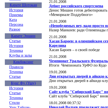
21.01.2008
Карате Шотокан
Дебют российского спортсмена
История
Денис Мишин готов дебютировать 
«Мемориале Поддубного»
Приемы
Ката
21.01.2008
Персона
«Непобедимых нет, надо просто в
Разное
Назир Манкиев: ради Олимпиады го
Карате Эншин
21.01.2008
Статьи
Хасан Бароев: в олимпийском сез
Карелина
История
Хасан Бароев – о своей победе
Техника
Клубы и залы
21.01.2008
Чемпионат Уральского Федераль
Кикбоксинг
Итоги Чемпионата УрФО по Кудо
Правила
Техника
19.01.2008
Дни открытых дверей в айкидо к
Статьи
Дни открытых дверей в айкидо кл
Кунг Фу (Ушу)
19.01.2008
История
Сайт клуба "Сибирский Барс" вн
Статьи
Сайт клуба "Сибирский Барс" внов
Техника
Стили
18.01.2008 00:37:32
Николай Валуев продолжает подг
Ушу Тайцзи-