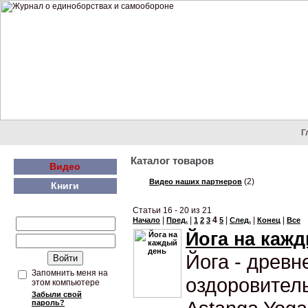
Г
Каталог товаров
Видео
(2)
Видео наших партнеров
Книги
Статьи 16 - 20 из 21
|
|
4
|
|
|
Начало
Пред.
1
2
3
5
След.
Конец
Все
Йога на каж
Йога - древн
Запомнить меня на
оздоровител
этом компьютере
Забыли свой
пароль?