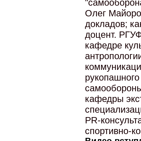
"самооборон
Олег Майоров
докладов; ка
доцент. РГУФ
кафедре куль
антропологи
коммуникаци
рукопашного
самообороны
кафедры экс
специализац
PR-консульт
спортивно-к