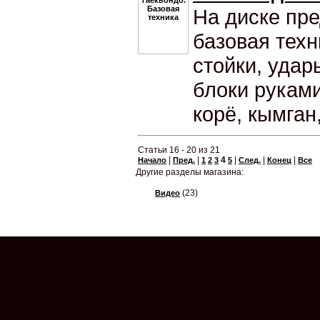
На диске пр
базовая техн
стойки, удар
блоки рукам
корё, кымган,
Статьи 16 - 20 из 21
|
|
4
|
|
|
Начало
Пред.
1
2
3
5
След.
Конец
Все
Другие разделы магазина:
(23)
Видео