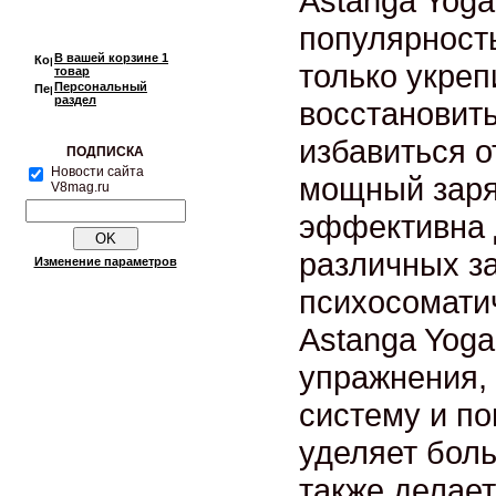
Astanga Yoga
популярность
В вашей корзине
1
только укреп
товар
Персональный
раздел
восстановит
избавиться о
ПОДПИСКА
Новости сайта
мощный заря
V8mag.ru
эффективна 
различных з
Изменение параметров
психосоматич
Astanga Yoga
упражнения,
систему и п
уделяет бол
также делает