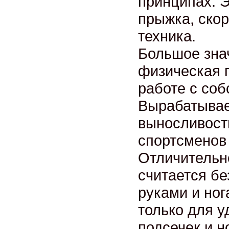
принципах. Э
прыжка, скор
техника.
Большое зна
физическая п
работе с со
Вырабатывае
выносливость
спортсменов 
Отличительн
считается б
руками и ног
только для у
подсечек и н