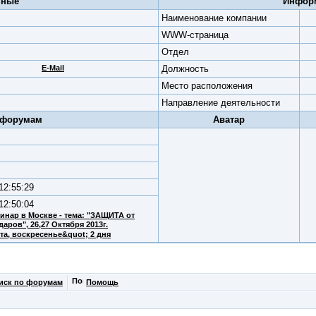
нные
Информ
Наименование компании
WWW-страница
Отдел
E-Mail
Должность
Место расположения
Направление деятельности
 форумам
Аватар
 12:55:29
12:50:04
инар в Москве - тема: "ЗАЩИТА от
ударов"
, 26,27 Октября 2013г.
та, воскресенье&quot; 2 дня
иск по форумам
Помощь