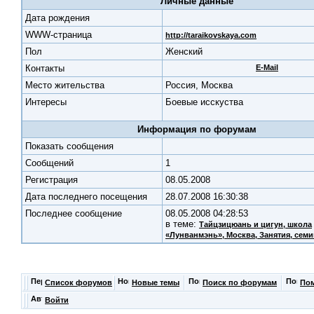
Личные данные
Дата рождения
WWW-страница
http://taraikovskaya.com
Пол
Женский
Контакты
E-Mail
Место жительства
Россия, Москва
Интересы
Боевые исскуства
Информация по форумам
Показать сообщения
Cообщений
1
Регистрация
08.05.2008
Дата последнего посещения
28.07.2008 16:30:38
Последнее сообщение
08.05.2008 04:28:53
в теме:
Тайцзицюань и цигун, школа
«Лунванмэнь», Москва
, Занятия, семи
Список форумов
Новые темы
Поиск по форумам
По
Войти