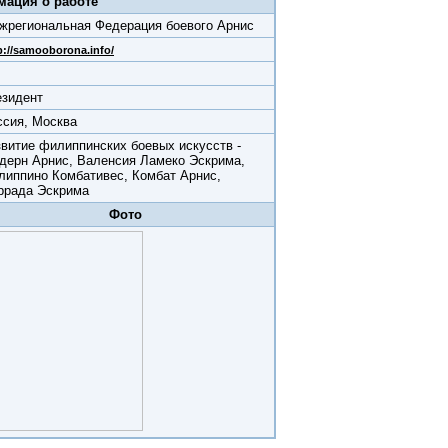
ация о работе
жрегиональная Федерация боевого Арнис
p://samooborona.info/
езидент
ссия, Москва
звитие филиппинских боевых искусств -
дерн
Арнис, Валенсия Ламеко Эскрима,
липпино
Комбативес, Комбат Арнис,
ррада Эскрима
Фото