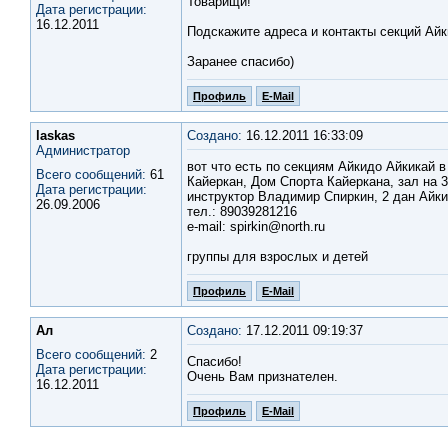
Товарищи!
Дата регистрации:
16.12.2011
Подскажите адреса и контакты секций Айк
Заранее спасибо)
Профиль
E-Mail
laskas
Создано:
16.12.2011 16:33:09
Администратор
вот что есть по секциям Айкидо Айкикай в
Всего сообщений:
61
Кайеркан, Дом Спорта Кайеркана, зал на 3
Дата регистрации:
инструктор Владимир Спиркин, 2 дан Айк
26.09.2006
тел.: 89039281216
e-mail: spirkin@north.ru
группы для взрослых и детей
Профиль
E-Mail
Ал
Создано:
17.12.2011 09:19:37
Всего сообщений:
2
Спасибо!
Дата регистрации:
Очень Вам признателен.
16.12.2011
Профиль
E-Mail