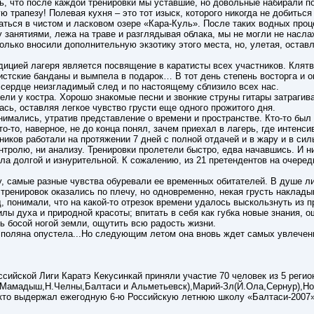
ь, что после каждой тренировки мы уставшие, но довольные набирали п
 трапезу! Полевая кухня – это тот изыск, которого никогда не добитьс
ться в чистом и ласковом озере «Кара-Куль». После таких водных проц
 занятиями, лежа на траве и разглядывая облака, мы не могли не насл
только вносили дополнительную экзотику этого места, но, улетая, оста
дицией лагеря является посвящение в каратисты всех участников. Клят
тистские банданы и вымпела в подарок… В тот день степень восторга и 
в сердце неизгладимый след и по настоящему сблизило всех нас.
ели у костра. Хорошо знакомые песни и звонкие струны гитары затрагив
сь, оставляя легкое чувство грусти еще одного прожитого дня.
мались, утратив представление о времени и пространстве. Кто-то был 
о-то, наверное, не до конца понял, зачем приехал в лагерь, где интенси
иков работали на протяжении 7 дней с полной отдачей и в жару и в сил
нтролю, ни анализу. Тренировки пролетели быстро, едва начавшись. И н
ла долгой и изнурительной. К сожалению, из 21 претендентов на очеред
, самые разные чувства обуревали ее временных обитателей. В душе лик
 тренировок оказались по плечу, но одновременно, некая грусть наклады
 понимали, что на какой-то отрезок времени удалось выскользнуть из п
илы духа и природной красоты; впитать в себя как губка новые знания, 
ь босой ногой земли, ощутить всю радость жизни.
 поляна опустела...Но следующим летом она вновь ждет самых увлечен
сийской Лиги Каратэ Кекусинкай приняли участие 70 человек из 5 регио
,Мамадыш,Н.Челны,Балтаси и Альметьевск),Марий-Зл(Й.Ола,Сернур),Но
кто выдержал ежегодную 6-ю Российскую летнюю школу «Балтаси-2007» а