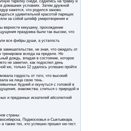
олную тарелку снеди, садились на травку и
я в домашних условиях. Затем дружной
едур кажется, что родился заново.
аждаться удивительной красотой парящих
вляли за собой шлейф умиротворения и
вы верности кекушину, прохождение
ощущения праздника были так высоки, что
али все фибры души, а усталость
в замешательстве, не зная, что ожидать от
в тренировок всегда на пределе. Но
ьный дождь, впадая в состояние, которое
икто не заметил, как подоспел день
ной кю, только 12 удалось успешно пройти
овала гордость от того, что высокий
вала на лица свою тень..
ривычных будней и окунуться с головой в
ощущения, знакомства; слиться с природой и
ных и преданных искателей абсолютной
нов страны:
восибирска, Подмосковья и Сыктывкара.
 также тех, кто успешно прошел кю-тест.