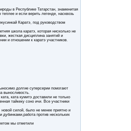
рироды в Республике Татарстан, знаменитая
о теплее и если верить легенде, насквозь
екусинкай Каратэ, под руководством
летняя школа каратэ, которая нисколько не
вки, жесткая дисциплина занятий и
нии и отношении к каратэ участников.
выносимо долгие суперсерии помогают
на выносливость.
ката, ката кумитэ доставили не только
енная тайкеку соно ичи. Все участники
с новой силой, было не менее приятно и
и дубинками,работа против нескольких
 летом мы отметили