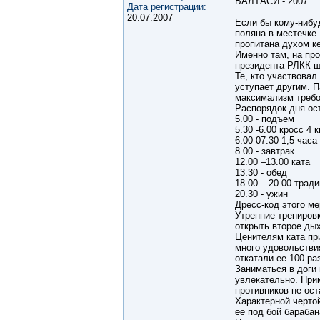
БАЛТАСИ - 2007
Дата регистрации:
20.07.2007
Если бы кому-нибу
поляна в местечке 
пропитана духом к
Именно там, на пр
президента РЛКК ши
Те, кто участвовал
уступает другим. 
максимализм требов
Распорядок дня ос
5.00 - подъем
5.30 -6.00 кросс 4 к
6.00-07.30 1,5 час
8.00 - завтрак
12.00 –13.00 ката
13.30 - обед
18.00 – 20.00 трад
20.30 - ужин
Дресс-код этого ме
Утренние трениров
открыть второе ды
Ценителям ката пр
много удовольствия
откатали ее 100 раз
Заниматься в доги 
увлекательно. При
противников не ос
Характерной черто
ее под бой барабан