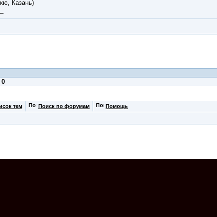
кю, Казань)
_
:
0
исок тем
Поиск по форумам
Помощь