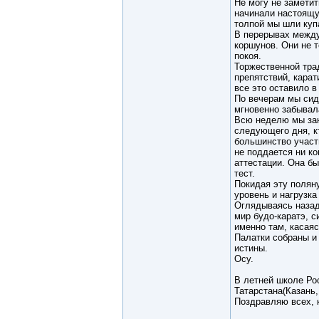
Не могу не заметит
начинали настоящую
толпой мы шли купа
В перерывах между
коршунов. Они не 
покоя.
Торжественной тра
препятствий, кара
все это оставило 
По вечерам мы сид
мгновенно забывала
Всю неделю мы зани
следующего дня, кт
большинство участн
не поддается ни ко
аттестации. Она бы
тест.
Покидая эту поляну
уровень и нагрузка
Оглядываясь назад,
мир будо-каратэ, с
именно там, касаяс
Палатки собраны и
истины.
Осу.
В летней школе Рос
Татарстана(Казань
Поздравляю всех, 