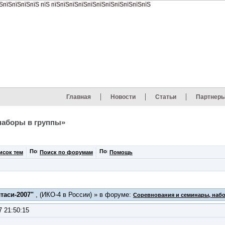
Главная
Новости
Статьи
Партнер
наборы в группы»
исок тем
Поиск по форумам
Помощь
таси-2007"
, (ИКО-4 в России) » в форуме:
Соревнования и семинары, наб
7 21:50:15