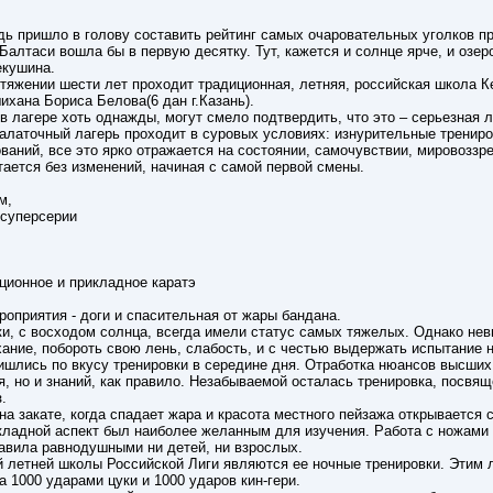
дь пришло в голову составить рейтинг самых очаровательных уголков п
Балтаси вошла бы в первую десятку. Тут, кажется и солнце ярче, и озер
екушина.
отяжении шести лет проходит традиционная, летняя, российская школа К
хана Бориса Белова(6 дан г.Казань).
 в лагере хоть однажды, могут смело подтвердить, что это – серьезная 
Палаточный лагерь проходит в суровых условиях: изнурительные трениро
аний, все это ярко отражается на состоянии, самочувствии, мировоззре
тается без изменений, начиная с самой первой смены.
м,
а суперсерии
иционное и прикладное каратэ
роприятия - доги и спасительная от жары бандана.
ки, с восходом солнца, всегда имели статус самых тяжелых. Однако не
хание, побороть свою лень, слабость, и с честью выдержать испытание 
ишлись по вкусу тренировки в середине дня. Отработка нюансов высших 
, но и знаний, как правило. Незабываемой осталась тренировка, посвящ
.
на закате, когда спадает жара и красота местного пейзажа открывается 
кладной аспект был наиболее желанным для изучения. Работа с ножами 
тавила равнодушными ни детей, ни взрослых.
й летней школы Российской Лиги являются ее ночные тренировки. Этим
а 1000 ударами цуки и 1000 ударов кин-гери.