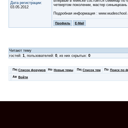
Впервые в Минске состоится семинар по 
Дата регистрации:
четвертом поколении, мастер синьицюань 
03.05.2012
Подробная информация : www.wudeschool
Профиль
E-Mail
Читают тему
гостей:
1
, пользователей:
0
, из них скрытых:
0
Список форумов
Новые темы
Список тем
Поиск по 
Войти