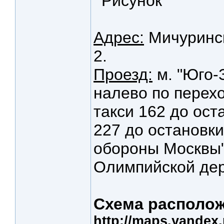
Адрес:
Мичуринск
2.
Проезд:
м. "Юго-
налево по перех
такси 162 до ост
227 до остановк
обороны Москвы"
Олимпийской дер
Схема располож
http://maps.yande