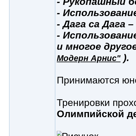
- Рукопашный б
- Использовани
- Дага са Дага 
- Использовани
и многое друг
).
Модерн Арнис"
Принимаются юно
Тренировки прох
Олимпийской д