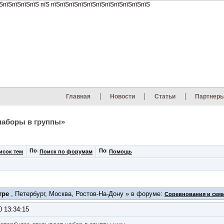
Главная
Новости
Статьи
Партнер
наборы в группы»
исок тем
Поиск по форумам
Помощь
тре
, Петербург, Москва, Ростов-На-Дону » в форуме:
Соревнования и сем
0 13:34:15