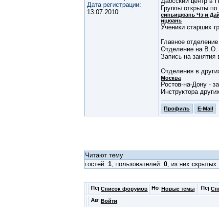
Даосский центр в П
Дата регистрации:
Группы открыты по
13.07.2010
синьицюань Чэ и Да
ицюань
Ученики старших гр
Главное отделение
Отделение на В.О. 
Запись на занятия 
Отделения в други
Москва
Ростов-на-Дону - з
Инструктора други
Профиль
E-Mail
Читают тему
гостей:
1
, пользователей:
0
, из них скрытых
Список форумов
Новые темы
Сп
Войти