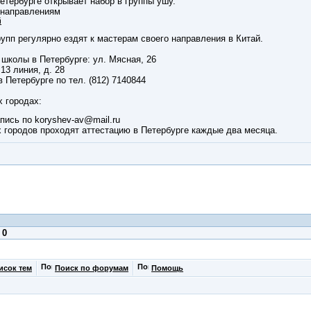
етербурге открывает набор в группы ушу.
 направлениям
й
упп регулярно ездят к мастерам своего направления в Китай.
 школы в Петербурге: ул. Мясная, 26
13 линия, д. 28
в Петербурге по тел. (812) 7140844
х городах:
апись по koryshev-av@mail.ru
х городов проходят аттестацию в Петербурге каждые два месяца.
:
0
исок тем
Поиск по форумам
Помощь