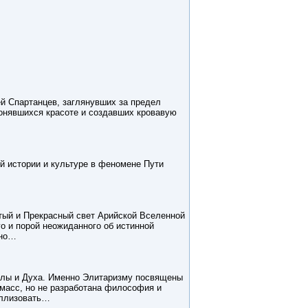
й Спартанцев, заглянувших за предел
лонявшихся красоте и создавших кровавую
й истории и культуре в феномене Пути
истый и Прекрасный свет Арийской Вселенной
о и порой неожиданного об истинной
ено…
илы и Духа. Именно Элитаризму посвящены
 масс, но не разработана философия и
аллизовать…