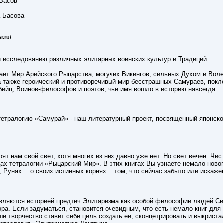
Басов
 Басова
r.ru/
 исследованию различных элитарных воинских культур и Традиций.
ает Мир Арийского Рыцарства, могучих Викингов, сильных Духом и Воле
а также героический и противоречивый мир бесстрашных Самураев, пок
бийц, Воинов-философов и поэтов, чье имя вошло в историю навсегда.
етралогию «Самурай» - наш литературный проект, посвященный японско
ят нам свой свет, хотя многих из них давно уже нет. Но свет вечен. Ч
ах тетралогии «Рыцарский Мир». В этих книгах Вы узнаете немало новог
, Рунах… о своих истинных корнях… том, что сейчас забыто или искаж
являются историей предтеч Элитаризма как особой философии людей С
ора. Если задуматься, становится очевидным, что есть немало книг для
ше творчество ставит себе цель создать ее, сконцетрировать и выкрист