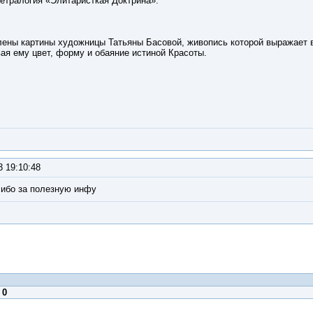
етралогия «Элитаристкая Доктрина».
лены картины художницы Татьяны Басовой, живопись которой выражает 
ая ему цвет, форму и обаяние истиной Красоты.
3 19:10:48
сибо за полезную инфу
:
0