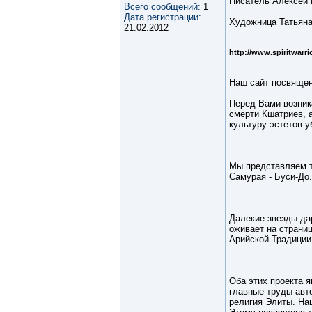
Писатель Алексей 
Всего сообщений:
1
Дата регистрации:
Художница Татьяна
21.02.2012
http://www.spiritwarrio
Наш сайт посвящен
Перед Вами возник
смерти Кшатриев, 
культуру эстетов-у
Мы представляем т
Самурая - Буси-До.
Далекие звезды дар
оживает на страниц
Арийской Традиции
Оба этих проекта 
главные труды авт
религия Элиты. На