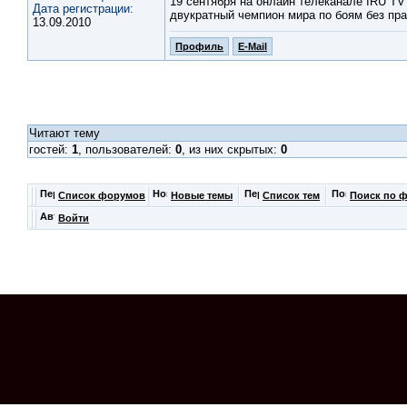
19 сентября на онлайн телеканале IRU TV
Дата регистрации:
двукратный чемпион мира по боям без пр
13.09.2010
Профиль
E-Mail
Читают тему
гостей:
1
, пользователей:
0
, из них скрытых:
0
Список форумов
Новые темы
Список тем
Поиск по 
Войти