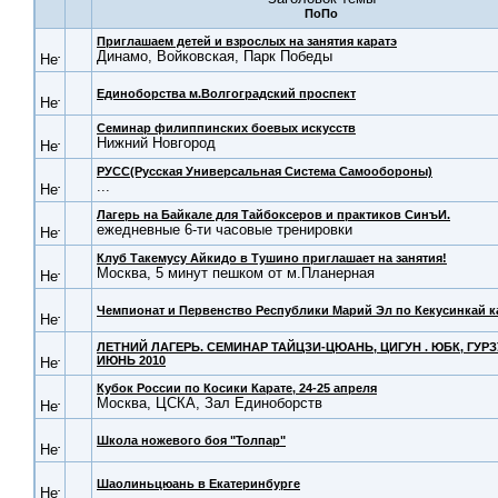
Приглашаем детей и взрослых на занятия каратэ
Динамо, Войковская, Парк Победы
Единоборства м.Волгоградский проспект
Семинар филиппинских боевых искусств
Нижний Новгород
РУСС(Русская Универсальная Система Самообороны)
...
Лагерь на Байкале для Тайбоксеров и практиков СинъИ.
ежедневные 6-ти часовые тренировки
Клуб Такемусу Айкидо в Тушино приглашает на занятия!
Москва, 5 минут пешком от м.Планерная
Чемпионат и Первенство Республики Марий Эл по Кекусинкай к
ЛЕТНИЙ ЛАГЕРЬ. СЕМИНАР ТАЙЦЗИ-ЦЮАНЬ, ЦИГУН . ЮБК, ГУР
ИЮНЬ 2010
Кубок России по Косики Карате, 24-25 апреля
Москва, ЦСКА, Зал Единоборств
Школа ножевого боя "Толпар"
Шаолиньцюань в Екатеринбурге