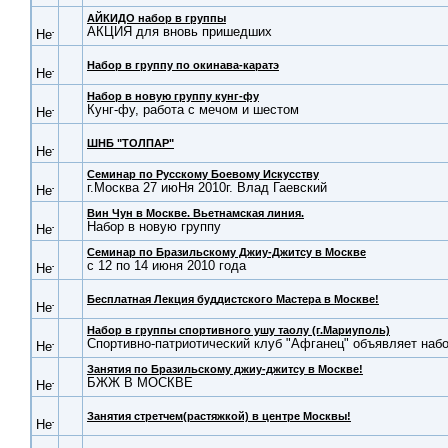
АЙКИДО набор в группы
АКЦИЯ для вновь пришедших
Набор в группу по окинава-каратэ
Набор в новую группу кунг-фу
Кунг-фу, работа с мечом и шестом
ШНБ "ТОЛПАР"
Семинар по Русскому Боевому Искусству
г.Москва 27 июНя 2010г. Влад Гаевский
Вин Чун в Москве. Вьетнамская линия.
Набор в новую группу
Семинар по Бразильскому Джиу-Джитсу в Москве
с 12 по 14 июня 2010 года
Бесплатная Лекция буддистского Мастера в Москве!
Набор в группы спортивного ушу таолу (г.Мариуполь)
Спортивно-патриотический клуб "Афганец" объявляет наб
Занятия по Бразильскому джиу-джитсу в Москве!
БЖЖ В МОСКВЕ
Занятия стретчем(растяжкой) в центре Москвы!