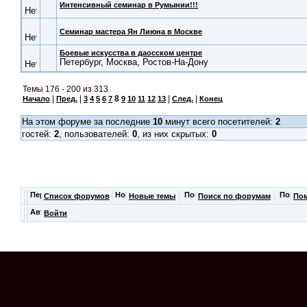
Интенсивный семинар в Румынии!!!
Семинар мастера Ян Лиюна в Москве
Боевые искусства в даосском центре
Петербург, Москва, Ростов-На-Дону
Темы 176 - 200 из 313
|
|
8
|
|
Начало
Пред.
3
4
5
6
7
9
10
11
12
13
След.
Конец
На этом форуме за последние
10
минут всего посетителей:
2
гостей:
2
, пользователей:
0
, из них скрытых:
0
Список форумов
Новые темы
Поиск по форумам
По
Войти