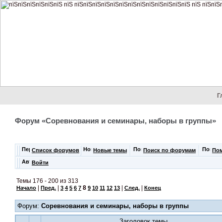
Г
Форум «Соревнования и семинары, наборы в группы»
Список форумов
Новые темы
Поиск по форумам
По
Войти
Темы 176 - 200 из 313
|
|
8
|
|
Начало
Пред.
3
4
5
6
7
9
10
11
12
13
След.
Конец
Форум:
Соревнования и семинары, наборы в группы
Заголовок темы