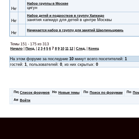
Набор группы в Москве
цигун
Набор детей и подростков в группу Хапкидо
занятия хапкидо для детей в центре Москвы
Начинается набор в группу для занятий Шаолиньцюань
Темы 151 - 175 из 313
|
|
7
|
|
Начало
Пред.
2
3
4
5
6
8
9
10
11
12
След.
Конец
На этом форуме за последние
10
минут всего посетителей:
1
гостей:
1
, пользователей:
0
, из них скрытых:
0
Список форумов
Новые темы
Поиск по форумам
По
Войти