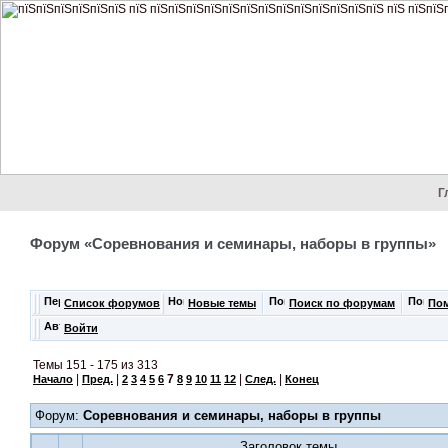
Г
Форум «Соревнования и семинары, наборы в группы»
Список форумов
Новые темы
Поиск по форумам
По
Войти
Темы 151 - 175 из 313
|
|
7
|
|
Начало
Пред.
2
3
4
5
6
8
9
10
11
12
След.
Конец
Форум:
Соревнования и семинары, наборы в группы
Заголовок темы