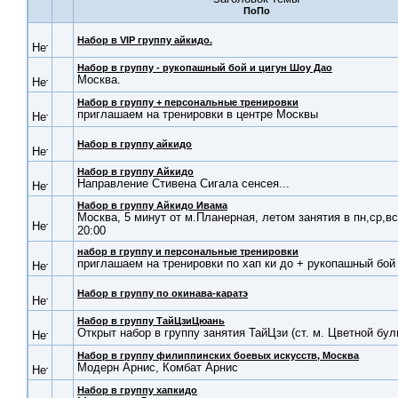
Набор в VIP группу айкидо.
Набор в группу - рукопашный бой и цигун Шоу Дао
Москва.
Набор в группу + персональные тренировки
приглашаем на тренировки в центре Москвы
Набор в группу айкидо
Набор в группу Айкидо
Направление Стивена Сигала сенсея...
Набор в группу Айкидо Ивама
Москва, 5 минут от м.Планерная, летом занятия в пн,ср,вс
20:00
набор в группу и персональные тренировки
приглашаем на тренировки по хап ки до + рукопашный бой
Набор в группу по окинава-каратэ
Набор в группу ТайЦзиЦюань
Открыт набор в группу занятия ТайЦзи (ст. м. Цветной бул
Набор в группу филиппинских боевых искусств, Москва
Модерн Арнис, Комбат Арнис
Набор в группу хапкидо