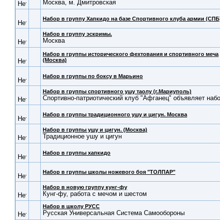
Москва, м. Дмитровская
Набор в группу Хапкидо на базе Спортивного клуба армии (СПБ
Набор в группу эскримы.
Москва
Набор в группы исторического фехтования и спортивного меча
(Москва)
Набор в группы по боксу в Марьино
Набор в группы спортивного ушу таолу (г.Мариуполь)
Спортивно-патриотический клуб "Афганец" объявляет наб
Набор в группы традиционного ушу и цигун. Москва
Набор в группы ушу и цигун. (Москва)
Традиционное ушу и цигун
Набор в группы хапкидо
Набор в группы школы ножевого боя "ТОЛПАР"
Набор в новую группу кунг-фу
Кунг-фу, работа с мечом и шестом
Набор в школу РУСС
Русская Универсальная Система Самообороны