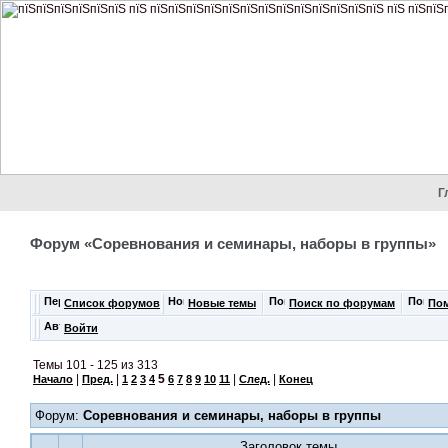
Г
Форум «Соревнования и семинары, наборы в группы»
Список форумов
Новые темы
Поиск по форумам
По
Войти
Темы 101 - 125 из 313
|
|
5
|
|
Начало
Пред.
1
2
3
4
6
7
8
9
10
11
След.
Конец
Форум:
Соревнования и семинары, наборы в группы
Заголовок темы