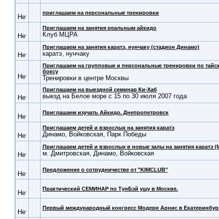
приглашаем на персональные тренировки
Приглашаем на занятия реальным айкидо
Клуб МЦРА
Приглашаем на занятия каратэ, нунчаку (стадион Динамо)
каратэ, нунчаку
Приглашаем на групповые и персональные тренировки по тайс
боксу
Тренировки в центре Москвы
Приглашаем на выездной семинар Ки-Хаб
выезд на Белое море с 15 по 30 июля 2007 года
Приглашаем изучать Айкидо. Днепропетровск
Приглашаем детей и взрослых на занятия каратэ
Динамо, Войковская, Парк Победы
Приглашаем детей и взрослых в новые залы на занятия каратэ (
м. Дмитровская, Динамо, Войковская
Предложение о сотрудничестве от "KIMCLUB"
Практический СЕМИНАР по ТунБэй ушу в Москве.
Первый международный конгресс Модерн Арнис в Екатеринбур