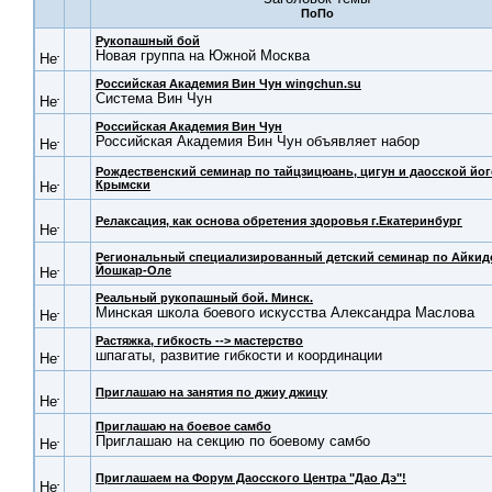
Рукопашный бой
Новая группа на Южной Москва
Российская Академия Вин Чун wingchun.su
Система Вин Чун
Российская Академия Вин Чун
Российская Академия Вин Чун объявляет набор
Рождественский семинар по тайцзицюань, цигун и даосской йог
Крымски
Релаксация, как основа обретения здоровья г.Екатеринбург
Региональный специализированный детский семинар по Айкид
Йошкар-Оле
Реальный рукопашный бой. Минск.
Минская школа боевого искусства Александра Маслова
Растяжка, гибкость --> мастерство
шпагаты, развитие гибкости и координации
Приглашаю на занятия по джиу джицу
Приглашаю на боевое самбо
Приглашаю на секцию по боевому самбо
Приглашаем на Форум Даосского Центра "Дао Дэ"!