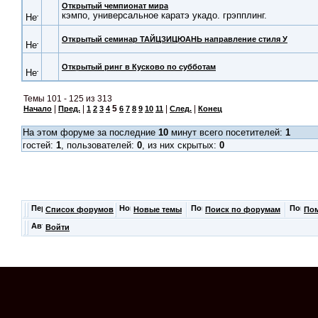
Открытый чемпионат мира
кэмпо, универсальное каратэ укадо. грэпплинг.
Открытый семинар ТАЙЦЗИЦЮАНЬ направление стиля У
Открытый ринг в Кусково по субботам
Темы 101 - 125 из 313
|
|
5
|
|
Начало
Пред.
1
2
3
4
6
7
8
9
10
11
След.
Конец
На этом форуме за последние
10
минут всего посетителей:
1
гостей:
1
, пользователей:
0
, из них скрытых:
0
Список форумов
Новые темы
Поиск по форумам
По
Войти