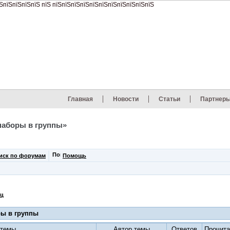
Главная
Новости
Статьи
Партнер
наборы в группы»
иск по форумам
Помощь
ец
ры в группы
 темы
Автор темы
Ответов
Прочита