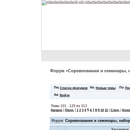
Форум «Соревнования и семинары, 
Список форумов
Новые темы
По
Войти
Темы 101 - 125 из 313
|
|
5
|
|
Начало
Пред.
1
2
3
4
6
7
8
9
10
11
След.
Кон
Форум:
Соревнования и семинары, набо
Заголовок