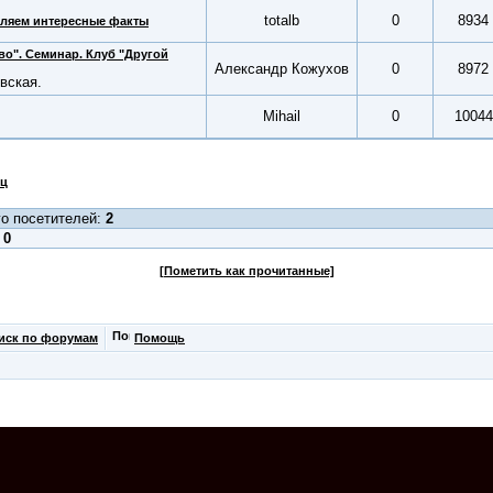
totalb
0
8934
вляем интересные факты
во". Семинар. Клуб "Другой
Александр Кожухов
0
8972
овская.
Mihail
0
10044
ец
о посетителей:
2
:
0
[Пометить как прочитанные]
иск по форумам
Помощь