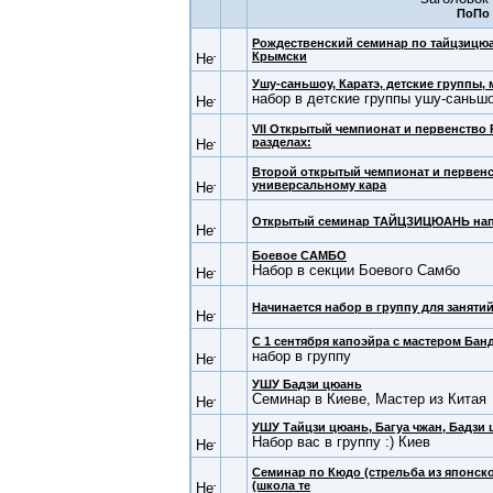
Рождественский семинар по тайцзицюан
Крымски
Ушу-саньшоу, Каратэ, детские группы, 
набор в детские группы ушу-саньшо
VII Открытый чемпионат и первенство 
разделах:
Второй открытый чемпионат и первен
универсальному кара
Открытый семинар ТАЙЦЗИЦЮАНЬ напр
Боевое САМБО
Набор в секции Боевого Самбо
Начинается набор в группу для занят
С 1 сентября капоэйра с мастером Бан
набор в группу
УШУ Бадзи цюань
Семинар в Киеве, Мастер из Китая
УШУ Тайцзи цюань, Багуа чжан, Бадзи 
Набор вас в группу :) Киев
Семинар по Кюдо (стрельба из японско
(школа те