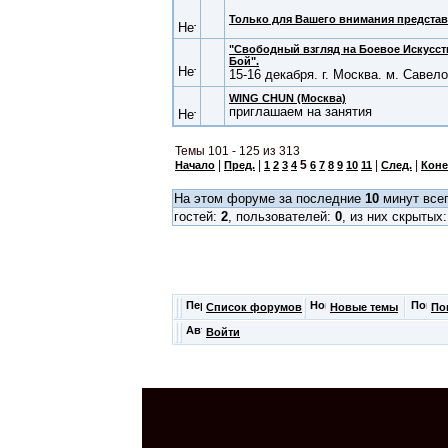
Только для Вашего внимания предста
"Свободный взгляд на Боевое Искусст
Бой".
15-16 декабря. г. Москва. м. Савел
WING CHUN (Москва)
приглашаем на занятия
Темы 101 - 125 из 313
|
|
5
|
|
Начало
Пред.
1
2
3
4
6
7
8
9
10
11
След.
Кон
На этом форуме за последние
10
минут всег
гостей:
2
, пользователей:
0
, из них скрытых
Список форумов
Новые темы
По
Войти