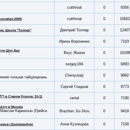
cutthroat
0
8356
cutthroat
0
10662
 октября 2009!
Дмитрий Толпар
0
12407
ою. Школа "Толпар"
Ирина Вороненко
0
7103
игун Шоу Дао
Вкус Жизни
0
10198
sergey184
0
6893
Chenyutaiji
0
9892
ления чэньши тайцзицюань
Сергей Гладков
0
8773
") в Старом Осколе. 10-11
vertal
0
7190
итсу в Москве
 Максом Карвалью (Грейси
Brazilian Jiu-Jitsu
0
9418
Анна Кузнецова
0
7158
ровья г.Екатеринбург