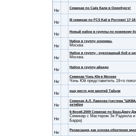
Семинар по Саёк Кали в Оренбурге!
III семинар по FCS Kali в Ростове! 17-18
Новый набор в группы по ножевому б
Набор в группу эскримы.
Москва
Набор в группу - рукопашный бой и ц
Москва.
Набор в группу айкидо
Семинар Чэнь Юя в Москве
Чэнь Юй представитель 19-го поко
ищу место для занятий Тайцзи
Семинар А.Л. Лаврова (система "ШКВАЛ
октября
6-8нояб.2009 Семинар по Браз.Джиу-Дж
Семинар с Мастером Зе Радиола и
Барра)
Релаксация, как основа обретения здо