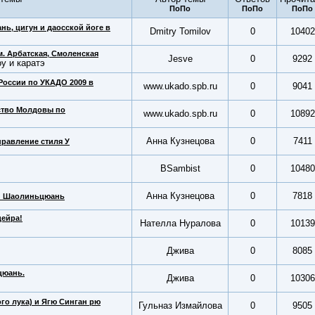
ь, цигун и даосской йоге в
Dmitry Tomilov
0
10402
м. Арбатская, Смоленская
Jesve
0
9292
у и каратэ
России по УКАДО 2009 в
www.ukado.spb.ru
0
9041
ство Молдовы по
www.ukado.spb.ru
0
10892
Анна Кузнецова
0
7411
авление стиля У
BSambist
0
10480
Анна Кузнецова
0
7818
ий Шаолиньцюань
дейра!
Нателла Нуралова
0
10139
Джива
0
8085
цюань.
Джива
0
10306
го лука) и Ягю Синган рю
Гульназ Измайлова
0
9505