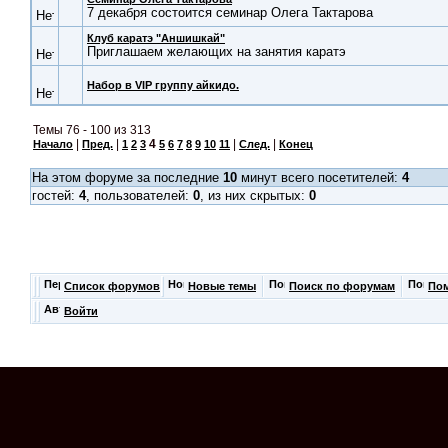
7 декабря состоится семинар Олега Тактарова
Клуб каратэ "Аншишкай"
Приглашаем желающих на занятия каратэ
Набор в VIP группу айкидо.
Темы 76 - 100 из 313
|
|
4
|
|
Начало
Пред.
1
2
3
5
6
7
8
9
10
11
След.
Конец
На этом форуме за последние
10
минут всего посетителей:
4
гостей:
4
, пользователей:
0
, из них скрытых:
0
Список форумов
Новые темы
Поиск по форумам
По
Войти