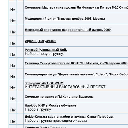
Семинары Мастера синьицюань Ян Фаншэна в Питере 5-10 Октя
Медицинский цигун Тяньчжу, ноябрь 2008, Москва
Ежегодный спортивно-оздоровительный лагерь 2009
Ицюань, Багуачжан
Русский Рукопашный Бой.
Набор в новую группу.
Семинар Сенчукова Ю.Ю. по КОНТЭН, Москва, 25-26 апреля 2009
Семинар-практикум "Деревянный манекен", "Шест", "Ножи-бабо
"Самураи: ART OF WAR"
ИНТЕРАКТИВНЫЙ ВЫСТАВОЧНЫЙ ПРОЕКТ
Семинар по арнис с ГМ Кристино Васкезом
Hapkido KHF в Москве обучение
Набор в группу
ДоМо-Контакт каратэ: набор в группы. Санкт-Петербург.
Набор в группы прикладного каратэ
Семинар Олега Тактарова