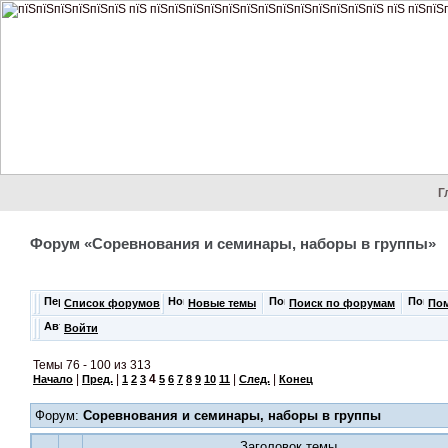
Г
Форум «Соревнования и семинары, наборы в группы»
Список форумов
Новые темы
Поиск по форумам
По
Войти
Темы 76 - 100 из 313
|
|
4
|
|
Начало
Пред.
1
2
3
5
6
7
8
9
10
11
След.
Конец
Форум:
Соревнования и семинары, наборы в группы
Заголовок темы