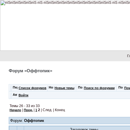
Г
Форум «Оффтопик»
Список форумов
Новые темы
Поиск по форумам
По
Войти
Темы 26 - 33 из 33
|
|
2
| След. | Конец
Начало
Пред.
1
Форум:
Оффтопик
Заголовок темы