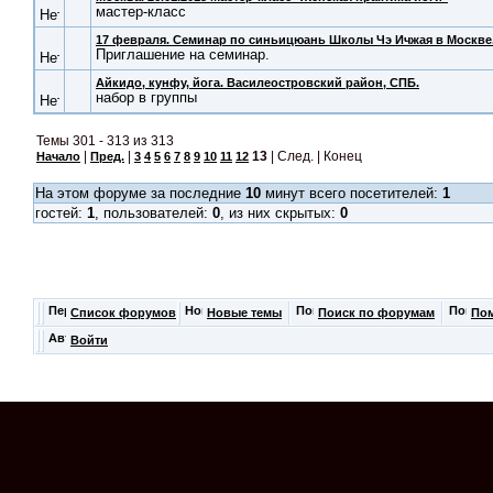
мастер-класс
17 февраля. Семинар по синьицюань Школы Чэ Ичжая в Москве
Приглашение на семинар.
Айкидо, кунфу, йога. Василеостровский район, СПБ.
набор в группы
Темы 301 - 313 из 313
|
|
13
| След. | Конец
Начало
Пред.
3
4
5
6
7
8
9
10
11
12
На этом форуме за последние
10
минут всего посетителей:
1
гостей:
1
, пользователей:
0
, из них скрытых:
0
Список форумов
Новые темы
Поиск по форумам
По
Войти