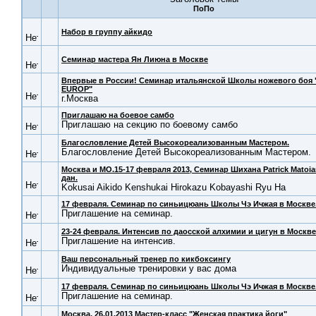
Набор в группу айкидо
Семинар мастера Ян Лиюна в Москве
Впервые в России! Семинар итальянской Школы ножевого боя 
EUROP"
г.Москва
Приглашаю на боевое самбо
Приглашаю на секцию по боевому самбо
Благословление Детей Высокореализованным Мастером.
Благословление Детей Высокореализованным Мастером.
Москва и МО.15-17 февраля 2013, Семинар Шихана Patrick Matoia
дан.
Kokusai Aikido Kenshukai Hirokazu Kobayashi Ryu Ha
17 февраля. Семинар по синьицюань Школы Чэ Ичжая в Москве
Приглашение на семинар.
23-24 февраля. Интенсив по даосской алхимии и цигун в Москве
Приглашение на интенсив.
Ваш персональный тренер по кикбоксингу
Индивидуальные тренировки у вас дома
17 февраля. Семинар по синьицюань Школы Чэ Ичжая в Москве
Приглашение на семинар.
Москва. 26.01.2013 Мастер-класс "Женская практика йоги"