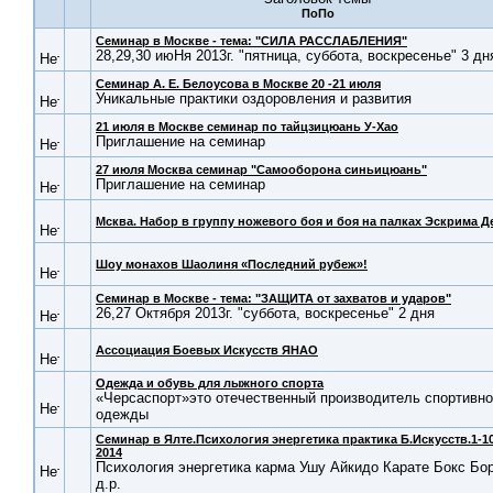
Семинар в Москве - тема: "СИЛА РАССЛАБЛЕНИЯ"
28,29,30 июНя 2013г. "пятница, суббота, воскресенье" 3 дн
Семинар А. Е. Белоусова в Москве 20 -21 июля
Уникальные практики оздоровления и развития
21 июля в Москве семинар по тайцзицюань У-Хао
Приглашение на семинар
27 июля Москва семинар "Самооборона синьицюань"
Приглашение на семинар
Мсква. Набор в группу ножевого боя и боя на палках Эскрима Д
Шоу монахов Шаолиня «Последний рубеж»!
Семинар в Москве - тема: "ЗАЩИТА от захватов и ударов"
26,27 Октября 2013г. "суббота, воскресенье" 2 дня
Ассоциация Боевых Искусств ЯНАО
Одежда и обувь для лыжного спорта
«Черсаспорт»это отечественный производитель спортивн
одежды
Семинар в Ялте.Психология энергетика практика Б.Искусств.1-1
2014
Психология энергетика карма Ушу Айкидо Карате Бокс Бо
д.р.