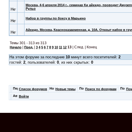
Москва, 4-6 апреля 2014 г., семинар Ки айкидо, проводит Джузеп
Рульо
Набор в группы по боксу в Марьино
Айкидо. Москва, Красноказарменная. д. 10А. Открыт набор в гру
Темы 301 - 313 из 313
|
|
13
| След. | Конец
Начало
Пред.
3
4
5
6
7
8
9
10
11
12
На этом форуме за последние
10
минут всего посетителей:
2
гостей:
2
, пользователей:
0
, из них скрытых:
0
Список форумов
Новые темы
Поиск по форумам
По
Войти