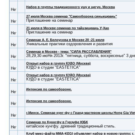
Набор в группы традиционного ушу и цигун. Москва
27 июля Москва семинар "Самооборона синьицюань"
Приглашение на семинар
21 июля в Москве семинар по тайцзицюань У-Хао
Приглашение на семинар
Семинар А. Е. Белоусова в Москве 20 -21 июля
Уникальные практики оздоровления и развития
Семинар в Москве - тема: "СИЛА РАССЛАБЛЕНИЯ"
28,29,30 июНя 2013г. "пятница, суббота, воскресенье" 3 дн
Открыт набор в группу КУДО (Москва)
КУДО в студии "EASTETICA"
Открыт набор в группу КУДО (Москва)
КУДО в студии "EASTETICA"
Интенсив по самообороне.
Интенсив по самообороне.
г.Минск. Семинар кунг-фу с Гранд-мастером школы Hong Gia Vi
Семинар по Куннгфу в Гурзуфе ЮБК
китайское кунгфу. древний традиционный стиль.
Клуб микс-файта MMA-KEGI объявляет набор в новую группу; г.