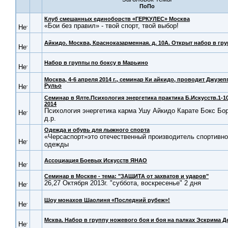
Клуб смешанных единоборств «ГЕРКУЛЕС» Москва
«Бои без правил» - твой спорт, твой выбор!
Айкидо. Москва, Красноказарменная. д. 10А. Открыт набор в гру
Набор в группы по боксу в Марьино
Москва, 4-6 апреля 2014 г., семинар Ки айкидо, проводит Джузеп
Рульо
Семинар в Ялте.Психология энергетика практика Б.Искусств.1-1
2014
Психология энергетика карма Ушу Айкидо Карате Бокс Бо
д.р.
Одежда и обувь для лыжного спорта
«Черсаспорт»это отечественный производитель спортивн
одежды
Ассоциация Боевых Искусств ЯНАО
Семинар в Москве - тема: "ЗАЩИТА от захватов и ударов"
26,27 Октября 2013г. "суббота, воскресенье" 2 дня
Шоу монахов Шаолиня «Последний рубеж»!
Мсква. Набор в группу ножевого боя и боя на палках Эскрима Д