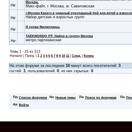
Москва.
Микс-файт, г. Москва, м. Савеловская
г.Москва Каратэ и ударный рукопашный бой для детей и взросл
Набор детских и взрослых групп
И снова Филиппины.
TAEKWONDO ITF. Набор в группу Москва
метро партизанская
Темы 1 - 25 из 313
Начало | Пред. |
1
|
|
2
3
4
5
6
7
8
9
10
11
След.
Конец
На этом форуме за последние
10
минут всего посетителей:
3
гостей:
3
, пользователей:
0
, из них скрытых:
0
Список форумов
Новые темы
Поиск по форумам
По
Войти