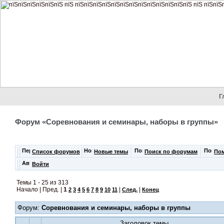
Г
Форум «Соревнования и семинары, наборы в группы»
Список форумов
Новые темы
Поиск по форумам
По
Войти
Темы 1 - 25 из 313
Начало | Пред. |
1
|
|
2
3
4
5
6
7
8
9
10
11
След.
Конец
Форум:
Соревнования и семинары, наборы в группы
Заголовок темы