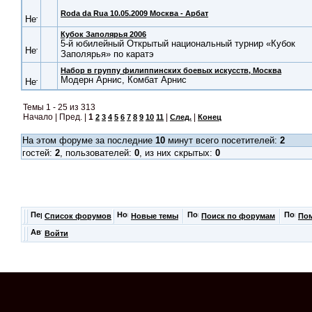
Roda da Rua 10.05.2009 Москва - Арбат
Кубок Заполярья 2006
5-й юбилейный Открытый национальный турнир «Кубок
Заполярья» по каратэ
Набор в группу филиппинских боевых искусств, Москва
Модерн Арнис, Комбат Арнис
Темы 1 - 25 из 313
Начало | Пред. |
1
|
|
2
3
4
5
6
7
8
9
10
11
След.
Конец
На этом форуме за последние
10
минут всего посетителей:
2
гостей:
2
, пользователей:
0
, из них скрытых:
0
Список форумов
Новые темы
Поиск по форумам
По
Войти