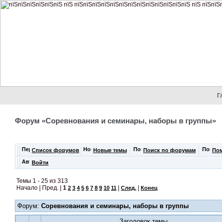
Г
Форум «Соревнования и семинары, наборы в группы»
Список форумов
Новые темы
Поиск по форумам
По
Войти
Темы 1 - 25 из 313
Начало | Пред. |
1
|
|
2
3
4
5
6
7
8
9
10
11
След.
Конец
Форум:
Соревнования и семинары, наборы в группы
Заголовок темы