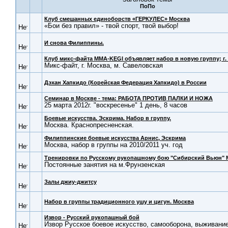
Клуб смешанных единоборств «ГЕРКУЛЕС» Москва
«Бои без правил» - твой спорт, твой выбор!
И снова Филиппины.
Клуб микс-файта MMA-KEGI объявляет набор в новую группу; г.
Микс-файт, г. Москва, м. Савеловская
Дэхан Хапкидо (Корейская Федерация Хапкидо) в России
Семинар в Москве - тема: РАБОТА ПРОТИВ ПАЛКИ И НОЖА
25 марта 2012г. "воскресенье" 1 день, 8 часов
Боевые искусства. Эскрима. Набор в группу.
Москва. Краснопресненская.
Филиппинские боевые искусства Арнис, Эскрима
Москва, набор в группы на 2010/2011 уч. год
Тренировки по Русскому рукопашному бою "Сибирский Вьюн" 
Постоянные занятия на м.Фрунзенская
Залы джиу-джитсу
Набор в группы традиционного ушу и цигун. Москва
Извор - Русский рукопашный бой
Извор Русское боевое искусство, самооборона, выживание