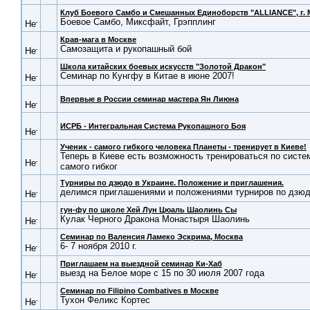
Клуб Боевого Самбо и Смешанных Единоборств "ALLIANCE", г. 
Боевое Самбо, Миксфайт, Грэпплинг
Крав-мага в Москве
Самозащита и рукопашный бой
Школа китайских боевых искусств "Золотой Дракон"
Семинар по Кунгфу в Китае в июне 2007!
Впервые в России семинар мастера Ян Лиюна
ИСРБ - Интегральная Система Рукопашного Боя
Ученик - самого гибкого человека Планеты - тренирует в Киеве!
Теперь в Киеве есть возможность тренироваться по систе
самого гибког
Турниры по дзюдо в Украине. Положение и приглашения.
делимся приглашениями и положениями турниров по дзюд
гун-фу по школе Хей Лун Цюаль Шаолинь Сы
Кулак Черного Дракона Монастыря Шаолинь
Семинар по Валенсия Ламеко Эскрима, Москва
6- 7 ноября 2010 г.
Приглашаем на выездной семинар Ки-Хаб
выезд на Белое море с 15 по 30 июля 2007 года
Семинар по Filipino Combatives в Москве
Тухон Феликс Кортес