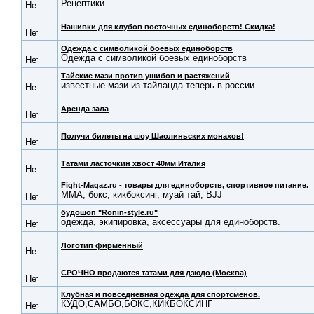
Рецептики
Нашивки для клубов восточных единоборств! Скидка!
Одежда с символикой боевых единоборств
Одежда с символикой боевых единоборств
Тайские мази против ушибов и растяжений
известные мази из тайланда теперь в россии
Аренда зала
Получи билеты на шоу Шаолиньских монахов!
Татами ласточкин хвост 40мм Италия
Fight-Magaz.ru - товары для единоборств, спортивное питание.
ММА, бокс, кикбоксинг, муай тай, BJJ
будошоп "Ronin-style.ru"
одежда, экипировка, аксессуары для единоборств.
Логотип фирменный
СРОЧНО продаются татами для дзюдо (Москва)
Клубная и повседневная одежда для спортсменов.
КУДО,САМБО,БОКС,КИКБОКСИНГ