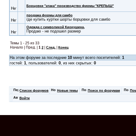
Борцовки "атака" производство фирмы "КРЕПЫШ"
продажа формы для самбо
где купить куртки шорты борцовки для самбо
Одежда с символикой Киокушина,
Продаю - не подошел размер
Темы 1 - 25 из 33
Начало | Пред. |
1
|
|
2
След.
Конец
На этом форуме за последние
10
минут всего посетителей:
1
гостей:
1
, пользователей:
0
, из них скрытых:
0
Список форумов
Новые темы
Поиск по форумам
По
Войти