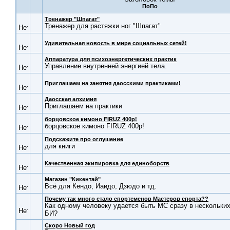
Тренажер "Шпагат"
Тренажер для растяжки ног "Шпагат"
Удивительная новость в мире социальных сетей!
Аппаратура для психоэнергетических практик
Управление внутренней энергией тела.
Приглашаем на занятия даосскими практиками!
Даосская алхимия
Приглашаем на практики
борцовское кимоно FIRUZ 400р!
борцовское кимоно FIRUZ 400р!
Подскажите про оглушение
для книги
Качественная экипировка для единоборств
Магазин "Кикентай"
Всё для Кендо, Иаидо, Дзюдо и тд.
Почему так много стало спортсменов Мастеров спорта??
Как одному человеку удается быть МС сразу в нескольки
БИ?
Скоро Новый год