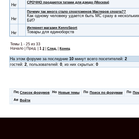
СРОЧНО продаются татами для дзюдо (Москва)
Почему так много стало спортсменов Мастеров спорта??
Как одному человеку удается быть МС сразу в нескольки
БИ?
Интернет магазин KenroSport
Товары для единоборств
Темы 1 - 25 из 33
Начало | Пред. |
1
|
|
2
След.
Конец
На этом форуме за последние
10
минут всего посетителей:
2
гостей:
2
, пользователей:
0
, из них скрытых:
0
Список форумов
Новые темы
Поиск по форумам
По
Войти