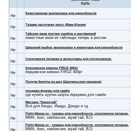
Качественная экипировка для единоборств
Татами ласточкин хвост 40мм Италия
Тайские мази против ушибов и растяжений
известные мази из тайланда теперь в россии
Широкий выбор экипировки и инвентаря для единоборств
Cпортивное питание и аксессуары для спотрсменов.
борцовское кимоно FIRUZ 400р!
борцовское кимоно FIRUZ 400р!
Получи билеты на шоу Шаолиньских монахов!
продажа формы для самбо
где купить куртки шорты борцовки для самбо
Магазин "Кикентай"
Всё для Кендо, Иаидо, Дзюдо и тд.
Fight-Magaz.ru - товары для единоборств, спортивное питание.
ММА, бокс, кикбоксинг, муай тай, BJJ
Fight-Magaz.ru - товары для единоборств, спортивное питание.
ММА, бокс, кикбоксинг, муай тай, BJJ