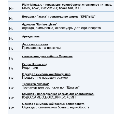
Fight-Magaz.ru - товары для единоборств, спортивное питание.
ММА, бокс, кикбоксинг, муай тай, BJJ
Борцовки "атака" производство фирмы "КРЕПЫШ"
будошоп "Ronin-style.ru"
одежда, экипировка, аксессуары для единоборств.
Аренда зала
Даосская алхимия
Приглашаем на практики
самозащита для слабых в Харькове
Скоро Новый год
Рецептики
Одежда с символикой Киокушина,
Продаю - не подошел размер
Тренажер "Шпагат"
Тренажер для растяжки ног "Шпагат"
Клубная и повседневная одежда для спортсменов.
КУДО,САМБО,БОКС,КИКБОКСИНГ
Одежда с символикой боевых единоборств
Одежда с символикой боевых единоборств