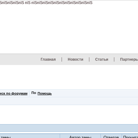
Главная
Новости
Статьи
Партнер
иск по форумам
Помощь
 темы
Автор темы
Ответов
Прочит