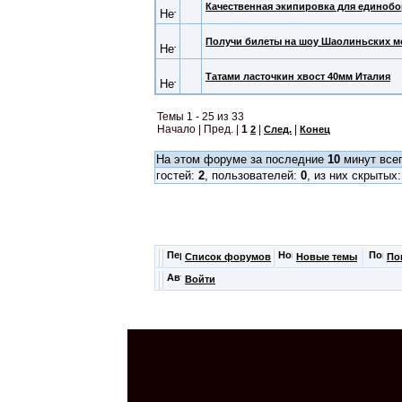
Качественная экипировка для единобо
Получи билеты на шоу Шаолиньских м
Татами ласточкин хвост 40мм Италия
Темы 1 - 25 из 33
Начало | Пред. |
1
|
|
2
След.
Конец
На этом форуме за последние
10
минут всег
гостей:
2
, пользователей:
0
, из них скрытых
Список форумов
Новые темы
По
Войти