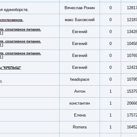
Вячеслав Ронин
0
1281
ля единоборств.
макс Баховский
0
1218
 спотрсменов.
тв, спортивное питание.
Евгений
0
1342
JJ
тв, спортивное питание.
Евгений
0
1045
JJ
тв, спортивное питание.
Евгений
0
1076
JJ
Евгений
0
1242
мы "КРЕПЫШ"
headspace
0
1079
p.
Антон
1
1537
константин
1
2066
Елена
1
1757
Romera
1
1645