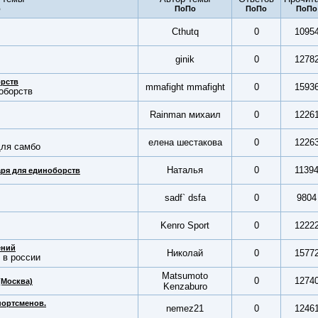
Cthutq
0
1095
ginik
0
1278
орств
mmafight mmafight
0
1593
оборств
Rainman михаил
0
1226
елена шестакова
0
1226
для самбо
Наталья
0
1139
ря для единоборств
sadf` dsfa
0
9804
Kenro Sport
0
1222
ений
Николай
0
1577
 в россии
Matsumoto
0
1274
(Москва)
Kenzaburo
портсменов.
nemez21
0
1246