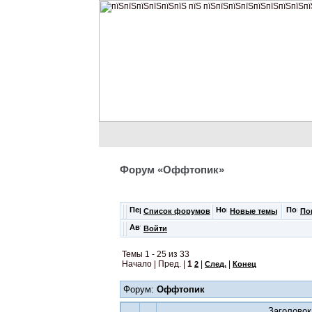
Форум «Оффтопик»
Список форумов
Новые темы
По
Войти
Темы 1 - 25 из 33
Начало | Пред. |
1
|
|
2
След.
Конец
Форум:
Оффтопик
Заголовок