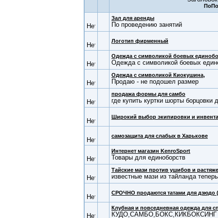
Зал для аренды
По проведению занятий
Логотип фирменный
Одежда с символикой боевых единоб
Одежда с символикой боевых един
Одежда с символикой Киокушина,
Продаю - не подошел размер
продажа формы для самбо
где купить куртки шорты борцовки 
Широкий выбор экипировки и инвента
самозащита для слабых в Харькове
Интернет магазин KenroSport
Товары для единоборств
Тайские мази против ушибов и растяж
известные мази из тайланда теперь
СРОЧНО продаются татами для дзюдо 
Клубная и повседневная одежда для с
КУДО,САМБО,БОКС,КИКБОКСИНГ