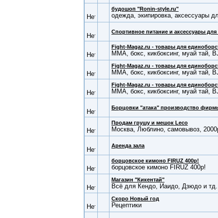
будошоп "Ronin-style.ru"
одежда, экипировка, аксессуары д
Cпортивное питание и аксессуары для
Fight-Magaz.ru - товары для единоборс
ММА, бокс, кикбоксинг, муай тай, B
Fight-Magaz.ru - товары для единоборс
ММА, бокс, кикбоксинг, муай тай, B
Fight-Magaz.ru - товары для единоборс
ММА, бокс, кикбоксинг, муай тай, B
Борцовки "атака" производство фир
Продам грушу и мешок Leco
Москва, Люблино, самовывоз, 2000
Аренда зала
борцовское кимоно FIRUZ 400р!
борцовское кимоно FIRUZ 400р!
Магазин "Кикентай"
Всё для Кендо, Иаидо, Дзюдо и тд.
Скоро Новый год
Рецептики