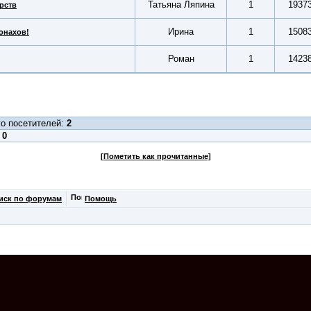
Татьяна Ляпина
1
1937
рств
Ирина
1
1508
онахов!
Роман
1
1423
о посетителей:
2
:
0
[Пометить как прочитанные]
иск по форумам
Помощь